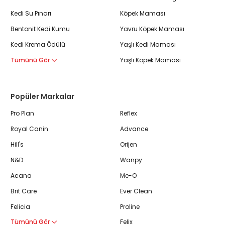
Kedi Su Pınarı
Köpek Maması
Bentonit Kedi Kumu
Yavru Köpek Maması
Kedi Krema Ödülü
Yaşlı Kedi Maması
Tümünü Gör
Yaşlı Köpek Maması
Popüler Markalar
Pro Plan
Reflex
Royal Canin
Advance
Hill's
Orijen
N&D
Wanpy
Acana
Me-O
Brit Care
Ever Clean
Felicia
Proline
Tümünü Gör
Felix