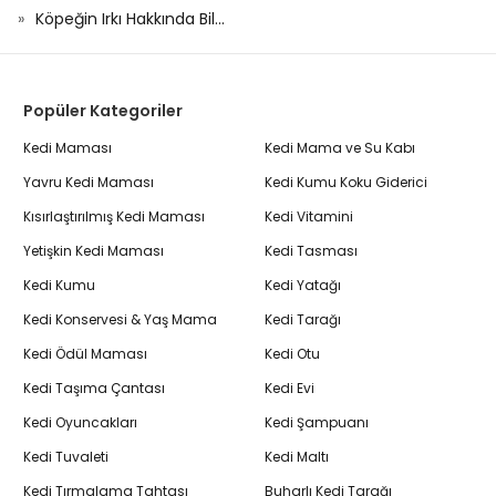
Köpeğin Irkı Hakkında Bil...
Popüler Kategoriler
Kedi Maması
Kedi Mama ve Su Kabı
Yavru Kedi Maması
Kedi Kumu Koku Giderici
Kısırlaştırılmış Kedi Maması
Kedi Vitamini
Yetişkin Kedi Maması
Kedi Tasması
Kedi Kumu
Kedi Yatağı
Kedi Konservesi & Yaş Mama
Kedi Tarağı
Kedi Ödül Maması
Kedi Otu
Kedi Taşıma Çantası
Kedi Evi
Kedi Oyuncakları
Kedi Şampuanı
Kedi Tuvaleti
Kedi Maltı
Kedi Tırmalama Tahtası
Buharlı Kedi Tarağı