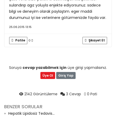
sulandırıp agız yoluyla enjekte ediyorsunuz. sadece
bilgi ve deneyim olarak paylaştım. eger maddi
durumunuz iyi ise veterinere götürmenizde fayda var.
25.06.2015 13:15
Patile
Şikayet Et
0
Soruya
cevap yazabilmek için
üye girişi yapmalısınız.
Üye Ol
Giriş Yap
2142 Görüntüleme
3 Cevap
0 Pati
BENZER SORULAR
Hepatik Lipidosiz Tedavis...