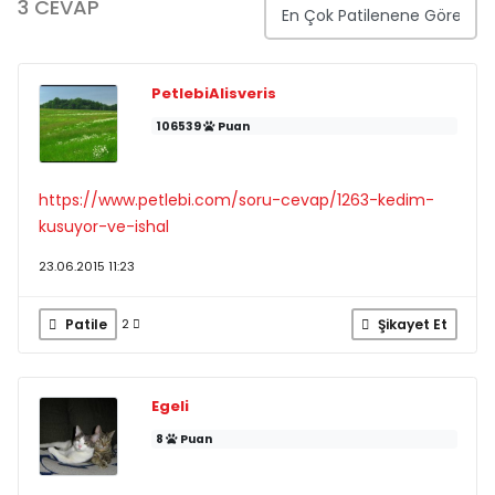
3 CEVAP
PetlebiAlisveris
106539
Puan
https://www.petlebi.com/soru-cevap/1263-kedim-
kusuyor-ve-ishal
23.06.2015 11:23
Patile
Şikayet Et
2
Egeli
8
Puan