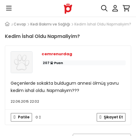
Soru Cevap
Kedi Bakımı ve Sağlığı
Kedim İshal Oldu Napmaliyim?
Kedim İshal Oldu Napmaliyim?
cemrenurdag
207
Puan
Geçenlerde sokakta buldugum annesi ölmüş yavru
kedim ishal oldu. Napmalıyım???
22.06.2015 22:02
Patile
Şikayet Et
0