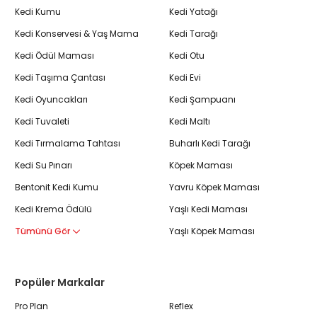
Kedi Kumu
Kedi Yatağı
Kedi Konservesi & Yaş Mama
Kedi Tarağı
Kedi Ödül Maması
Kedi Otu
Kedi Taşıma Çantası
Kedi Evi
Kedi Oyuncakları
Kedi Şampuanı
Kedi Tuvaleti
Kedi Maltı
Kedi Tırmalama Tahtası
Buharlı Kedi Tarağı
Kedi Su Pınarı
Köpek Maması
Bentonit Kedi Kumu
Yavru Köpek Maması
Kedi Krema Ödülü
Yaşlı Kedi Maması
Tümünü Gör
Yaşlı Köpek Maması
Popüler Markalar
Pro Plan
Reflex