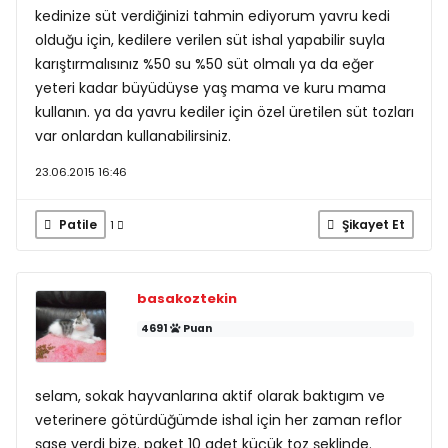
kedinize süt verdiğinizi tahmin ediyorum yavru kedi
olduğu için, kedilere verilen süt ishal yapabilir suyla
karıştırmalısınız %50 su %50 süt olmalı ya da eğer
yeteri kadar büyüdüyse yaş mama ve kuru mama
kullanın. ya da yavru kediler için özel üretilen süt tozları
var onlardan kullanabilirsiniz.
23.06.2015 16:46
Patile
Şikayet Et
1
basakoztekin
4691
Puan
selam, sokak hayvanlarına aktif olarak baktıgım ve
veterinere götürdüğümde ishal için her zaman reflor
şase verdi bize. paket 10 adet küçük toz şeklinde.