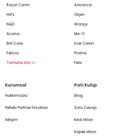
Royal Canin
Advance
Hill's
Orijen
N&D
Wanpy
Acana
Me-O
Brit Care
Ever Clean
Felicia
Proline
Tümünü Gör
Felix
Kurumsal
Pati Kulüp
Hakkımızda
Blog
Petlebi Partner Fırsatları
Soru Cevap
İletişim
Kedi Irkları
Köpek Irkları