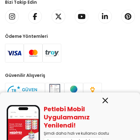
Bizi Takip Edin
Ödeme Yöntemleri
Güvenilir Alışveriş
Petlebi Mobil
Uygulamamız
Yenilendi!
PETLEBİ EVCİL HAYVAN ÜRÜNLERİ PAZ. SAN. TİC. LTD. ŞTİ. Alaşarköy
Mah. 1. Alaşar Cad. No: 9 Osmangazi/Bursa
Şimdi daha hızlı ve kullanıcı dostu