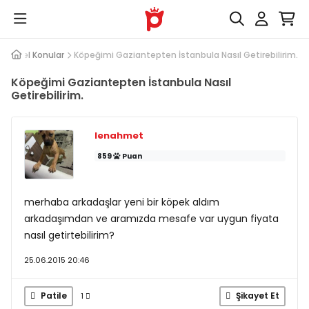
k Genel Konular
Köpeğimi Gaziantepten İstanbula Nasıl Getirebilirim.
Köpeğimi Gaziantepten İstanbula Nasıl
Getirebilirim.
lenahmet
859
Puan
merhaba arkadaşlar yeni bir köpek aldım
arkadaşımdan ve aramızda mesafe var uygun fiyata
nasıl getirtebilirim?
25.06.2015 20:46
Patile
Şikayet Et
1