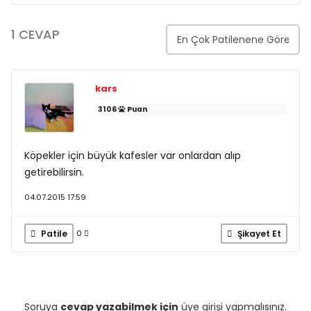
1 CEVAP
kars
3106
Puan
Köpekler için büyük kafesler var onlardan alıp
getirebilirsin.
04.07.2015 17:59
Patile
Şikayet Et
0
Soruya
cevap yazabilmek için
üye girişi yapmalısınız.