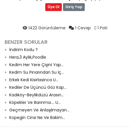
Üye Ol
Giriş Yap
1422 Görüntüleme
1 Cevap
1 Pati
BENZER SORULAR
İndirim Kodu ?
Hera,3 Aylık,Poodle
Kedim Her Yere Çişini Yap...
Kedim Su Pınarından Su İç...
Erkek Kedi Kisirlasinca U...
Kediler De Üçüncü Göz Kap...
Kadıköy-Beylikdüzü Arasın...
Köpekler Ve Barınma.... U...
Geçmeyen Ve Anlaşılmayan...
Kopegin Cinsi Ne Ve Bakim...