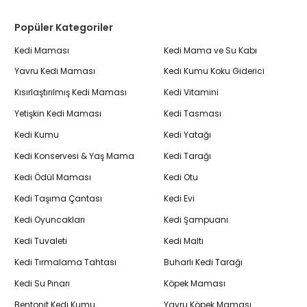
Popüler Kategoriler
Kedi Maması
Kedi Mama ve Su Kabı
Yavru Kedi Maması
Kedi Kumu Koku Giderici
Kısırlaştırılmış Kedi Maması
Kedi Vitamini
Yetişkin Kedi Maması
Kedi Tasması
Kedi Kumu
Kedi Yatağı
Kedi Konservesi & Yaş Mama
Kedi Tarağı
Kedi Ödül Maması
Kedi Otu
Kedi Taşıma Çantası
Kedi Evi
Kedi Oyuncakları
Kedi Şampuanı
Kedi Tuvaleti
Kedi Maltı
Kedi Tırmalama Tahtası
Buharlı Kedi Tarağı
Kedi Su Pınarı
Köpek Maması
Bentonit Kedi Kumu
Yavru Köpek Maması