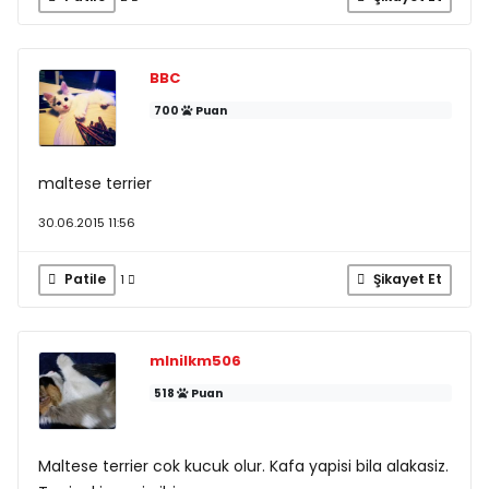
BBC
700
Puan
maltese terrier
30.06.2015 11:56
Patile
Şikayet Et
1
mlnilkm506
518
Puan
Maltese terrier cok kucuk olur. Kafa yapisi bila alakasiz.