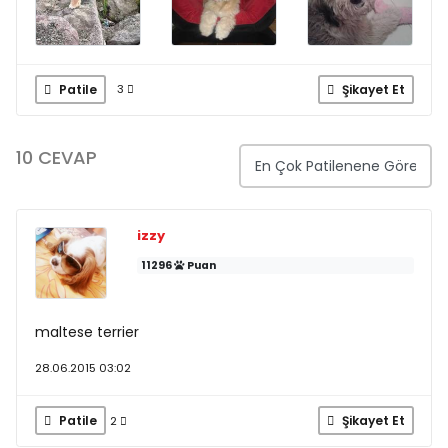
Patile
Şikayet Et
3
10 CEVAP
izzy
11296
Puan
maltese terrier
28.06.2015 03:02
Patile
Şikayet Et
2