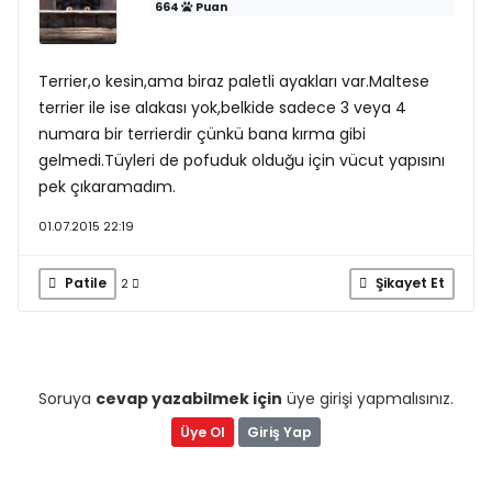
664
Puan
Terrier,o kesin,ama biraz paletli ayakları var.Maltese
terrier ile ise alakası yok,belkide sadece 3 veya 4
numara bir terrierdir çünkü bana kırma gibi
gelmedi.Tüyleri de pofuduk olduğu için vücut yapısını
pek çıkaramadım.
01.07.2015 22:19
Patile
Şikayet Et
2
Soruya
cevap yazabilmek için
üye girişi yapmalısınız.
Üye Ol
Giriş Yap