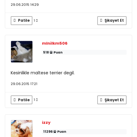
29.06.2015 14:29
Patile
Şikayet Et
1
mlnilkm506
518
Puan
Kesinlikle maltese terrier degil.
29.06.2015 17:21
Patile
Şikayet Et
1
izzy
11296
Puan