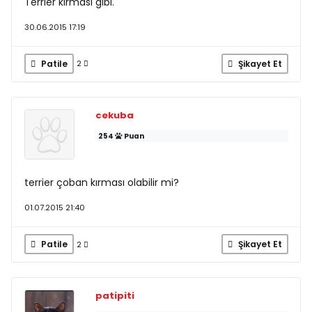
Terrier kirmasi gibi.
30.06.2015 17:19
Patile
Şikayet Et
2
cekuba
254
Puan
terrier çoban kırması olabilir mi?
01.07.2015 21:40
Patile
Şikayet Et
2
patipiti