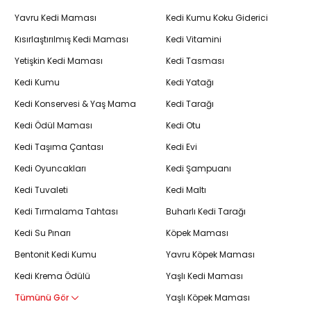
Yavru Kedi Maması
Kedi Kumu Koku Giderici
Kısırlaştırılmış Kedi Maması
Kedi Vitamini
Yetişkin Kedi Maması
Kedi Tasması
Kedi Kumu
Kedi Yatağı
Kedi Konservesi & Yaş Mama
Kedi Tarağı
Kedi Ödül Maması
Kedi Otu
Kedi Taşıma Çantası
Kedi Evi
Kedi Oyuncakları
Kedi Şampuanı
Kedi Tuvaleti
Kedi Maltı
Kedi Tırmalama Tahtası
Buharlı Kedi Tarağı
Kedi Su Pınarı
Köpek Maması
Bentonit Kedi Kumu
Yavru Köpek Maması
Kedi Krema Ödülü
Yaşlı Kedi Maması
Tümünü Gör
Yaşlı Köpek Maması