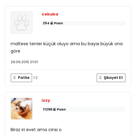
cekuba
254
Puan
maltese terrier küçük oluyo ama bu bayaı büyük ona
göre
29.06.2015 01:01
Patile
Şikayet Et
1
izzy
11296
Puan
Biraz iri evet ama cinsi o