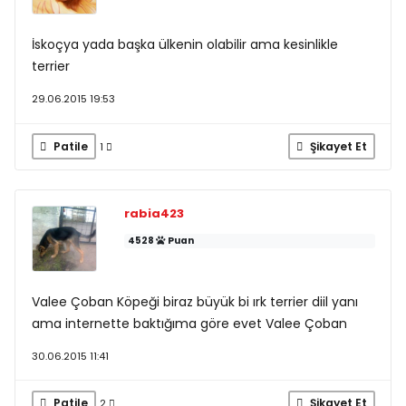
İskoçya yada başka ülkenin olabilir ama kesinlikle
terrier
29.06.2015 19:53
Patile
Şikayet Et
1
rabia423
4528
Puan
Valee Çoban Köpeği biraz büyük bi ırk terrier diil yanı
ama internette baktığıma göre evet Valee Çoban
30.06.2015 11:41
Patile
Şikayet Et
2