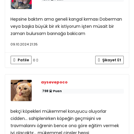
Hepsine baktım ama geneli kangal kırması Doberman
veya başka büyük bir ırk istiyorum işten müsait bir
zaman bulursam barınağa bakicam
09.10.2024 21:35
Patile
Şikayet Et
0
aysevepoco
798
Puan
bekçi köpekleri mükemmel koruyucu oluyorlar
cidden... sahiplenirken köpeğin geçmişini ve
travmalarını öğrenin bence ona göre eğitim vermek
iyi olacaktır... mükemmel cinsler hepsi