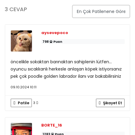
3 CEVAP
aysevepoco
798
Puan
öncelikle sokaktan barınaktan sahiplenin lütfen...
oyuncu sıcakkanlı herkesle anlaşan köpek istiyorsanız
pek çok poodle golden labrador ilanı var bakabilirsiniz
09.10.2024 10:11
Patile
Şikayet Et
3
BORTE_16
1283
Puan