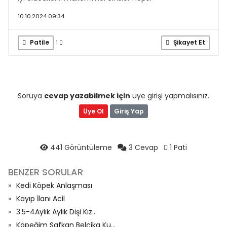
10.10.2024 09:34
Patile
Şikayet Et
1
Soruya
cevap yazabilmek için
üye girişi yapmalısınız.
Üye Ol
Giriş Yap
441 Görüntüleme
3 Cevap
1 Pati
BENZER SORULAR
Kedi Köpek Anlaşması
Kayıp İlanı Acil
3.5-4Aylık Aylık Dişi Kız...
Köpeğim Safkan Belçika Ku...