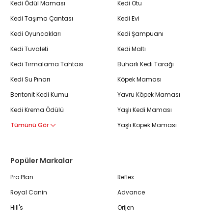
Kedi Ödül Maması
Kedi Otu
Kedi Taşıma Çantası
Kedi Evi
Kedi Oyuncakları
Kedi Şampuanı
Kedi Tuvaleti
Kedi Maltı
Kedi Tırmalama Tahtası
Buharlı Kedi Tarağı
Kedi Su Pınarı
Köpek Maması
Bentonit Kedi Kumu
Yavru Köpek Maması
Kedi Krema Ödülü
Yaşlı Kedi Maması
Tümünü Gör
Yaşlı Köpek Maması
Popüler Markalar
Pro Plan
Reflex
Royal Canin
Advance
Hill's
Orijen