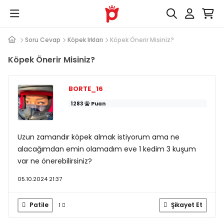
Soru Cevap
Köpek Irkları
Köpek Önerir Misiniz?
Köpek Önerir Misiniz?
BORTE_16
1283
Puan
Uzun zamandır köpek almak istiyorum ama ne
alacağımdan emin olamadım eve 1 kedim 3 kuşum
var ne önerebilirsiniz?
05.10.2024 21:37
Patile
Şikayet Et
1