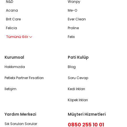
N&D
Wanpy
Acana
Me-O
Brit Care
Ever Clean
Felicia
Proline
Tümünü Gör
Felix
Kurumsal
Pati Kulüp
Hakkımızda
Blog
Petlebi Partner Fırsatları
Soru Cevap
İletişim
Kedi Irkları
Köpek Irkları
Yardım Merkezi
Müşteri Hizmetleri
0850 255 10 01
Sık Sorulan Sorular