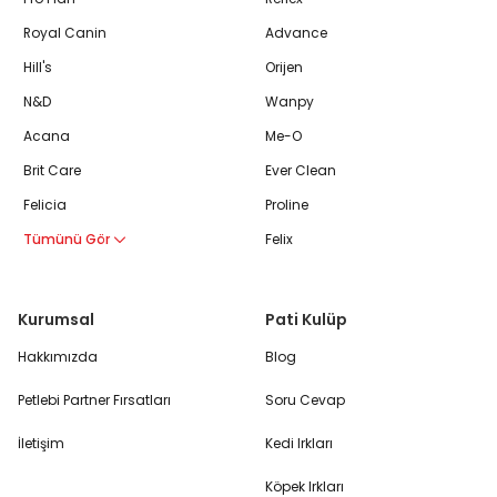
Royal Canin
Advance
Hill's
Orijen
N&D
Wanpy
Acana
Me-O
Brit Care
Ever Clean
Felicia
Proline
Tümünü Gör
Felix
Kurumsal
Pati Kulüp
Hakkımızda
Blog
Petlebi Partner Fırsatları
Soru Cevap
İletişim
Kedi Irkları
Köpek Irkları