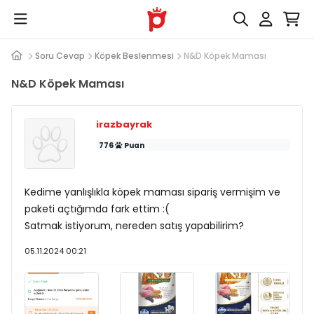
Soru Cevap
Köpek Beslenmesi
N&D Köpek Maması
N&D Köpek Maması
irazbayrak
776
Puan
Kedime yanlışlıkla köpek maması sipariş vermişim ve
paketi açtığımda fark ettim :(
Satmak istiyorum, nereden satış yapabilirim?
05.11.2024 00:21