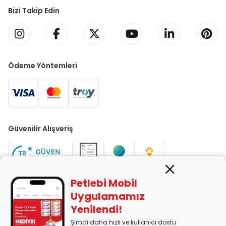
Bizi Takip Edin
Ödeme Yöntemleri
Güvenilir Alışveriş
Petlebi Mobil
Uygulamamız
Yenilendi!
PETLEBİ EVCİL HAYVAN ÜRÜNLERİ PAZ. SAN. TİC. LTD. ŞTİ. Alaşarköy
Mah. 1. Alaşar Cad. No: 9 Osmangazi/Bursa
Şimdi daha hızlı ve kullanıcı dostu