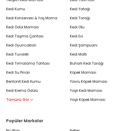
Kedi Kumu
Kedi Yatağı
Kedi Konservesi & Yaş Mama
Kedi Tarağı
Kedi Ödül Maması
Kedi Otu
Kedi Taşıma Çantası
Kedi Evi
Kedi Oyuncakları
Kedi Şampuanı
Kedi Tuvaleti
Kedi Maltı
Kedi Tırmalama Tahtası
Buharlı Kedi Tarağı
Kedi Su Pınarı
Köpek Maması
Bentonit Kedi Kumu
Yavru Köpek Maması
Kedi Krema Ödülü
Yaşlı Kedi Maması
Tümünü Gör
Yaşlı Köpek Maması
Popüler Markalar
Pro Plan
Reflex