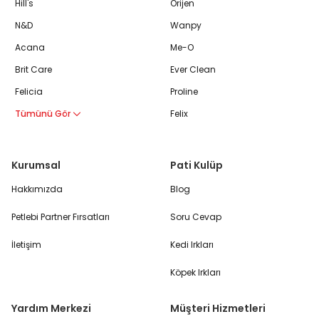
Hill's
Orijen
N&D
Wanpy
Acana
Me-O
Brit Care
Ever Clean
Felicia
Proline
Tümünü Gör
Felix
Kurumsal
Pati Kulüp
Hakkımızda
Blog
Petlebi Partner Fırsatları
Soru Cevap
İletişim
Kedi Irkları
Köpek Irkları
Yardım Merkezi
Müşteri Hizmetleri