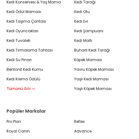
Kedi Konservesi & Yaş Mama
Kedi Tarağı
Kedi Ödül Maması
Kedi Otu
Kedi Taşıma Çantası
Kedi Evi
Kedi Oyuncakları
Kedi Şampuanı
Kedi Tuvaleti
Kedi Maltı
Kedi Tırmalama Tahtası
Buharlı Kedi Tarağı
Kedi Su Pınarı
Köpek Maması
Bentonit Kedi Kumu
Yavru Köpek Maması
Kedi Krema Ödülü
Yaşlı Kedi Maması
Tümünü Gör
Yaşlı Köpek Maması
Popüler Markalar
Pro Plan
Reflex
Royal Canin
Advance