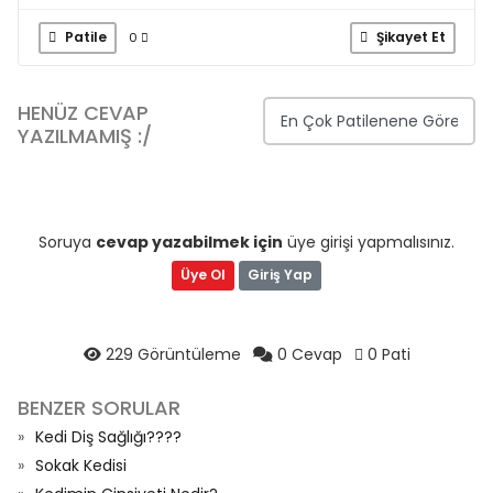
Patile
Şikayet Et
0
HENÜZ CEVAP
YAZILMAMIŞ :/
Soruya
cevap yazabilmek için
üye girişi yapmalısınız.
Üye Ol
Giriş Yap
229 Görüntüleme
0 Cevap
0 Pati
BENZER SORULAR
Kedi Diş Sağlığı????
Sokak Kedisi