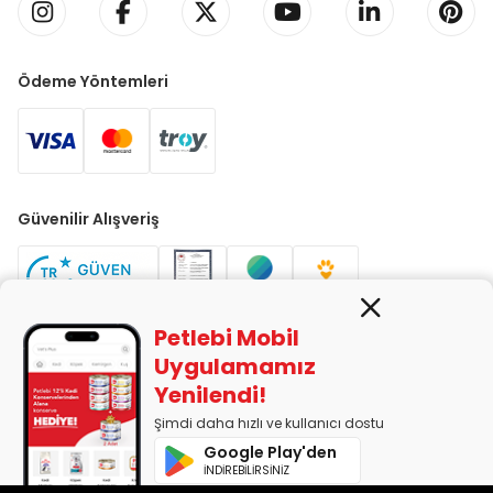
Ödeme Yöntemleri
Güvenilir Alışveriş
Petlebi Mobil
Uygulamamız
Yenilendi!
PETLEBİ EVCİL HAYVAN ÜRÜNLERİ PAZ. SAN. TİC. LTD. ŞTİ. Alaşarköy
Mah. 1. Alaşar Cad. No: 9 Osmangazi/Bursa
Şimdi daha hızlı ve kullanıcı dostu
7290599225 vergi numarasıyla Uludağ Vergi Dairesi'ne bağlıdır.
Google Play'den
İNDİREBİLİRSİNİZ