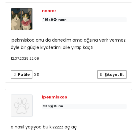
nnnmr
19149
Puan
ipekmiskoo onu da denedim ama ağzına verir vermez
öyle bir güçle kıyafetimi bile yırtıp kaçtı
12.07.2025 22:09
Patile
Şikayet Et
0
ipekmiskoo
986
Puan
e nasıl yaşıyoo bu kızzzzz aç aç