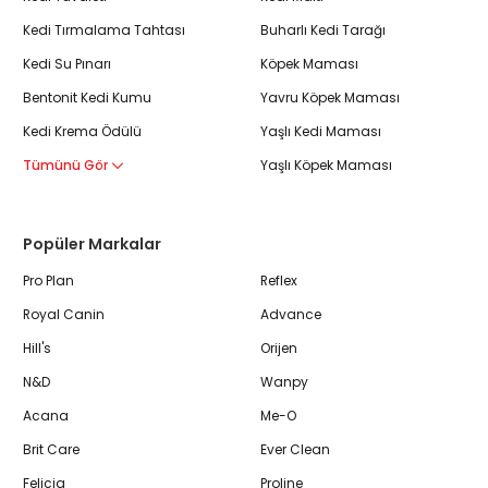
Kedi Tırmalama Tahtası
Buharlı Kedi Tarağı
Kedi Su Pınarı
Köpek Maması
Bentonit Kedi Kumu
Yavru Köpek Maması
Kedi Krema Ödülü
Yaşlı Kedi Maması
Tümünü Gör
Yaşlı Köpek Maması
Popüler Markalar
Pro Plan
Reflex
Royal Canin
Advance
Hill's
Orijen
N&D
Wanpy
Acana
Me-O
Brit Care
Ever Clean
Felicia
Proline