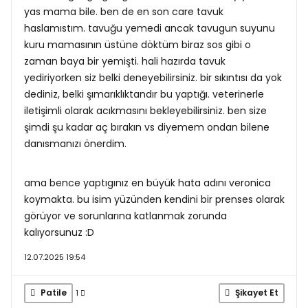
yas mama bile. ben de en son care tavuk
haslamıstım. tavuğu yemedi ancak tavugun suyunu
kuru mamasının üstüne döktüm biraz sos gibi o
zaman baya bir yemişti. hali hazırda tavuk
yediriyorken siz belki deneyebilirsiniz. bir sıkıntısı da yok
dediniz, belki şımarıklıktandır bu yaptığı. veterinerle
iletişimli olarak acıkmasını bekleyebilirsiniz. ben size
şimdi şu kadar aç bırakın vs diyemem ondan bilene
danısmanızı önerdim.
ama bence yaptıgınız en büyük hata adını veronica
koymakta. bu isim yüzünden kendini bir prenses olarak
görüyor ve sorunlarına katlanmak zorunda
kalıyorsunuz :D
12.07.2025 19:54
Patile
Şikayet Et
1