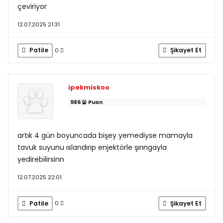
çeviriyor
12.07.2025 21:31
Patile
Şikayet Et
0
ipekmiskoo
986
Puan
artık 4 gün boyuncada bişey yemediyse mamayla
tavuk suyunu ıslandırıp enjektörle şırıngayla
yedirebilirsinn
12.07.2025 22:01
Patile
Şikayet Et
0