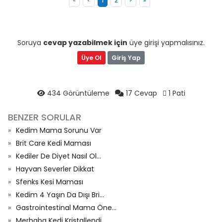
«
<
1
2
>
»
Soruya
cevap yazabilmek için
üye girişi yapmalısınız.
Üye Ol
Giriş Yap
434 Görüntüleme
17 Cevap
1 Pati
BENZER SORULAR
Kedim Mama Sorunu Var
Brit Care Kedi Maması
Kediler De Diyet Nasıl Ol...
Hayvan Severler Dikkat
Sfenks Kesi Maması
Kedim 4 Yaşın Da Dışı Bri...
Gastrointestinal Mama Öne...
Merhaba Kedi Kristallendi...