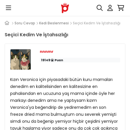
Soru Cevap
Kedi Beslenmesi
Seçici Kedim Ve İştahsızlığı
Seçici Kedim Ve İştahsızlığı
nnnmr
19149
Puan
Kızın Veronica için piyasadaki bütün kuru mamaları
denedim en kalitelisinden en kalitesizine en
pahalısından en ucuzuna yaş mama içinde öyle her
markayı denedim ama ne yaptıysam kızım
Veronica'ya beğendirip de yediremedim en son
freeze dried mama bulmuştum onu severek yemişti
simdi onu da beğenip yemiyor hiçbir çeşidini yemiyor
tavuk haşlama yiyor sadece onu da çok çok acıkınca