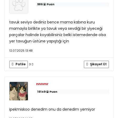
986
Puan
tavuk seviyo dediniz bence mama kabına kuru
mamayla birlikte ya tavuk veya sevdiği bir yiyeceği
parçalar halinde koyabilirsiniz belki istemedende olsa
yer tavuğun üstüne yapıştığı için
12.07.2025 13:48
Patile
Şikayet Et
3
nnnmr
19149
Puan
ipekmiskoo denedim onu da denedim yemiyor