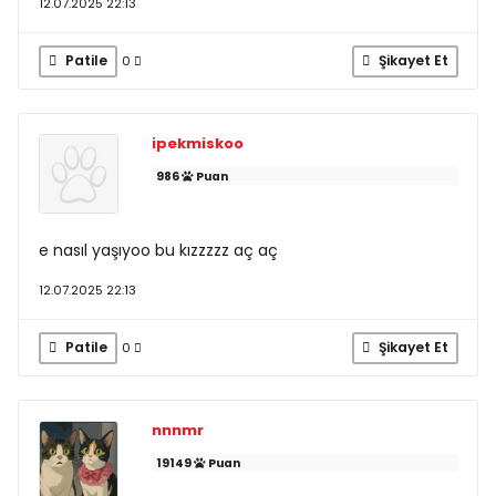
12.07.2025 22:13
Patile
Şikayet Et
0
ipekmiskoo
986
Puan
e nasıl yaşıyoo bu kızzzzz aç aç
12.07.2025 22:13
Patile
Şikayet Et
0
nnnmr
19149
Puan