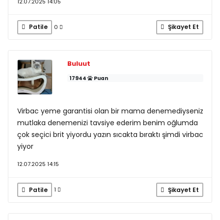
12.07.2025 14:05
Patile
Şikayet Et
0
Buluut
17944
Puan
Virbac yeme garantisi olan bir mama denemediyseniz
mutlaka denemenizi tavsiye ederim benim oğlumda
çok seçici brit yiyordu yazın sıcakta bıraktı şimdi virbac
yiyor
12.07.2025 14:15
Patile
Şikayet Et
1