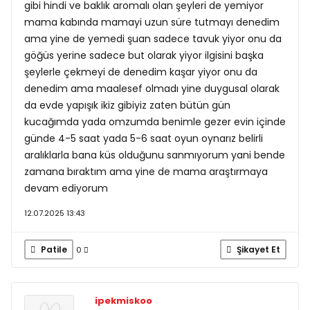
gibi hindi ve baklık aromalı olan şeyleri de yemiyor
mama kabında mamayi uzun süre tutmayı denedim
ama yine de yemedi şuan sadece tavuk yiyor onu da
göğüs yerine sadece but olarak yiyor ilgisini başka
şeylerle çekmeyi de denedim kaşar yiyor onu da
denedim ama maalesef olmadı yine duygusal olarak
da evde yapışık ikiz gibiyiz zaten bütün gün
kucağımda yada omzumda benimle gezer evin içinde
günde 4-5 saat yada 5-6 saat oyun oynarız belirli
aralıklarla bana küs olduğunu sanmıyorum yani bende
zamana bıraktım ama yine de mama araştırmaya
devam ediyorum
12.07.2025 13:43
Patile
Şikayet Et
0
ipekmiskoo