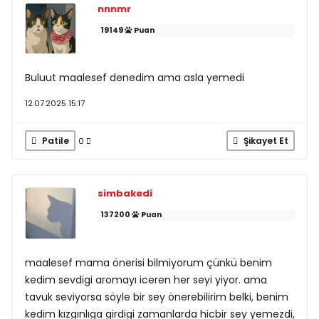
nnnmr
19149
Puan
Buluut maalesef denedim ama asla yemedi
12.07.2025 15:17
Patile
Şikayet Et
0
simbakedi
137200
Puan
maalesef mama önerisi bilmiyorum çünkü benim
kedim sevdigi aromayı iceren her seyi yiyor. ama
tavuk seviyorsa söyle bir sey önerebilirim belki, benim
kedim kızgınlıga girdigi zamanlarda hicbir sey yemezdi,