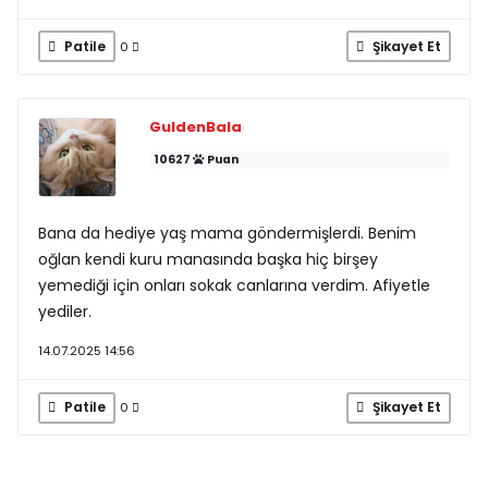
Patile
Şikayet Et
0
GuldenBala
10627
Puan
Bana da hediye yaş mama göndermişlerdi. Benim
oğlan kendi kuru manasında başka hiç birşey
yemediği için onları sokak canlarına verdim. Afiyetle
yediler.
14.07.2025 14:56
Patile
Şikayet Et
0