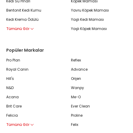
Kedi Su Pınarı
Köpek Maması
Bentonit Kedi Kumu
Yavru Köpek Maması
Kedi Krema Ödülü
Yaşlı Kedi Maması
Tümünü Gör
Yaşlı Köpek Maması
Popüler Markalar
Pro Plan
Reflex
Royal Canin
Advance
Hill's
Orijen
N&D
Wanpy
Acana
Me-O
Brit Care
Ever Clean
Felicia
Proline
Tümünü Gör
Felix