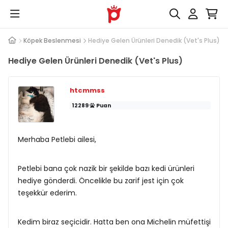
Cevap
Köpek Beslenmesi
Hediye Gelen Ürünleri Denedik (Vet's Plus)
Hediye Gelen Ürünleri Denedik (Vet's Plus)
htcmmss
12289
Puan
Merhaba Petlebi ailesi,
Petlebi bana çok nazik bir şekilde bazı kedi ürünleri
hediye gönderdi. Öncelikle bu zarif jest için çok
teşekkür ederim.
Kedim biraz seçicidir. Hatta ben ona Michelin müfettişi