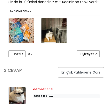
Siz de bu ürünleri denediniz mi? Kediniz ne tepki verdi?
13.07.2025 00:00
Patile
Şikayet Et
2
2 CEVAP
cemre5858
10322
Puan