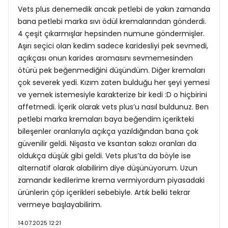
Vets plus denemedik ancak petlebi de yakın zamanda
bana petlebi marka sıvı ödül kremalarından gönderdi.
4 çeşit çıkarmışlar hepsinden numune göndermişler.
Aşırı seçici olan kedim sadece karidesliyi pek sevmedi,
açıkçası onun karides aromasını sevmemesinden
ötürü pek beğenmediğini düşündüm. Diğer kremaları
çok severek yedi. Kızım zaten bulduğu her şeyi yemesi
ve yemek istemesiyle karakterize bir kedi :D o hiçbirini
affetmedi. İçerik olarak vets plus’u nasıl buldunuz. Ben
petlebi marka kremaları baya beğendim içerikteki
bileşenler oranlarıyla açıkça yazıldığından bana çok
güvenilir geldi. Nişasta ve ksantan sakızı oranları da
oldukça düşük gibi geldi. Vets plus’ta da böyle ise
alternatif olarak alabilirim diye düşünüyorum. Uzun
zamandır kedilerime krema vermiyordum piyasadaki
ürünlerin çöp içerikleri sebebiyle. Artık belki tekrar
vermeye başlayabilirim.
14.07.2025 12:21