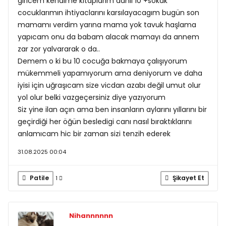
giricem kendime kitaplarım dahil 10 +sokak
cocuklarımın ihtiyaclarını karsılayacagım bugün son
mamamı verdim yarına mama yok tavuk haşlama
yapıcam onu da babam alacak mamayı da annem
zar zor yalvararak o da..
Demem o ki bu 10 cocuğa bakmaya çalışıyorum
mükemmeli yapamıyorum ama deniyorum ve daha
iyisi için uğraşıcam size vicdan azabı değil umut olur
yol olur belki vazgeçersiniz diye yazıyorum
Siz yine ilan açın ama ben insanların aylarını yıllarını bir
geçirdiği her öğün besledigi canı nasıl bıraktıklarını
anlamıcam hic bir zaman sizi tenzih ederek
31.08.2025 00:04
Patile
Şikayet Et
1
Nihannnnnn