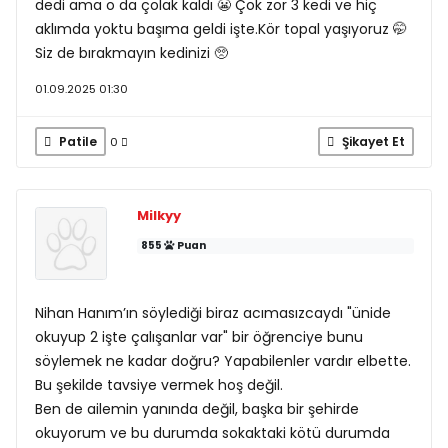
dedi ama o da çolak kaldı 😬 Çok zor 3 kedi ve hiç
aklımda yoktu başıma geldi işte.Kör topal yaşıyoruz 🤭
Siz de bırakmayın kedinizi 🥺
01.09.2025 01:30
Patile
Şikayet Et
0
Milkyy
855
Puan
Nihan Hanım’ın söylediği biraz acımasızcaydı "ünide
okuyup 2 işte çalışanlar var" bir öğrenciye bunu
söylemek ne kadar doğru? Yapabilenler vardır elbette.
Bu şekilde tavsiye vermek hoş değil.
Ben de ailemin yanında değil, başka bir şehirde
okuyorum ve bu durumda sokaktaki kötü durumda