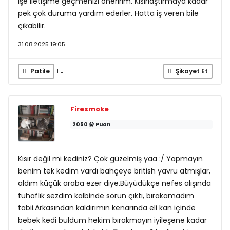
işe iletişime geçmenizi öneririm. Kısırlaştırmaya kadar
pek çok duruma yardım ederler. Hatta iş veren bile
çıkabilir.
31.08.2025 19:05
Patile
Şikayet Et
1
Firesmoke
2050
Puan
Kısır değil mi kediniz? Çok güzelmiş yaa :/ Yapmayın
benim tek kedim vardı bahçeye british yavru atmışlar,
aldım küçük araba ezer diye.Büyüdükçe nefes alışında
tuhaflık sezdim kalbinde sorun çıktı, bırakamadım
tabii.Arkasından kaldırımın kenarında eli kan içinde
bebek kedi buldum hekim bırakmayın iyileşene kadar