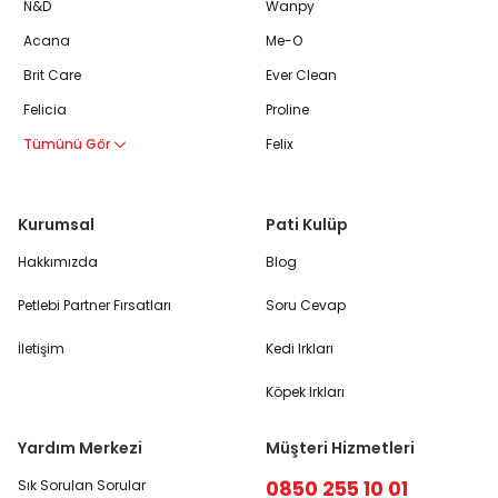
N&D
Wanpy
Acana
Me-O
Brit Care
Ever Clean
Felicia
Proline
Tümünü Gör
Felix
Kurumsal
Pati Kulüp
Hakkımızda
Blog
Petlebi Partner Fırsatları
Soru Cevap
İletişim
Kedi Irkları
Köpek Irkları
Yardım Merkezi
Müşteri Hizmetleri
0850 255 10 01
Sık Sorulan Sorular