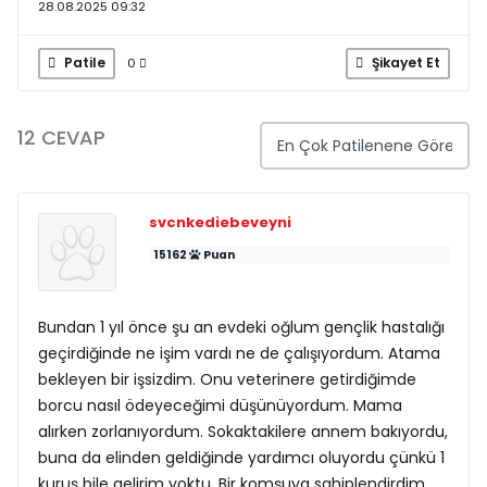
28.08.2025 09:32
Patile
Şikayet Et
0
12 CEVAP
svcnkediebeveyni
15162
Puan
Bundan 1 yıl önce şu an evdeki oğlum gençlik hastalığı
geçirdiğinde ne işim vardı ne de çalışıyordum. Atama
bekleyen bir işsizdim. Onu veterinere getirdiğimde
borcu nasıl ödeyeceğimi düşünüyordum. Mama
alırken zorlanıyordum. Sokaktakilere annem bakıyordu,
buna da elinden geldiğinde yardımcı oluyordu çünkü 1
kuruş bile gelirim yoktu. Bir komşuya sahiplendirdim