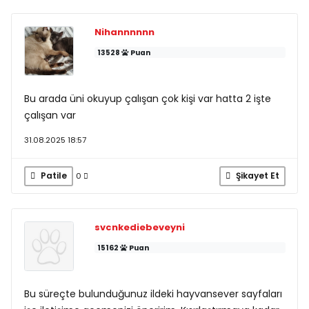
Nihannnnnn
13528
Puan
Bu arada üni okuyup çalışan çok kişi var hatta 2 işte
çalışan var
31.08.2025 18:57
Patile
Şikayet Et
0
svcnkediebeveyni
15162
Puan
Bu süreçte bulunduğunuz ildeki hayvansever sayfaları