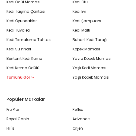
Kedi Ödül Maması
Kedi Otu
Kedi Taşıma Çantası
Kedi Evi
Kedi Oyuncakları
Kedi Şampuanı
Kedi Tuvaleti
Kedi Maltı
Kedi Tırmalama Tahtası
Buharlı Kedi Tarağı
Kedi Su Pınarı
Köpek Maması
Bentonit Kedi Kumu
Yavru Köpek Maması
Kedi Krema Ödülü
Yaşlı Kedi Maması
Tümünü Gör
Yaşlı Köpek Maması
Popüler Markalar
Pro Plan
Reflex
Royal Canin
Advance
Hill's
Orijen