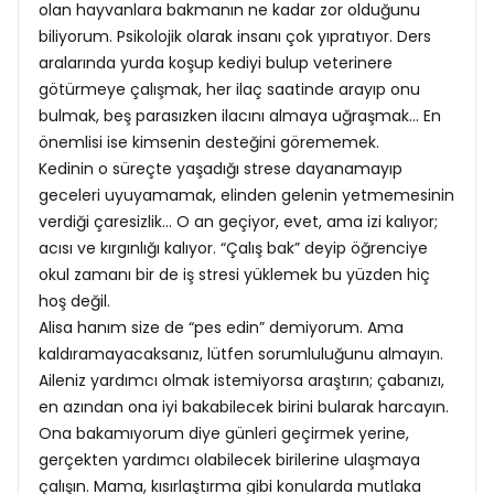
olan hayvanlara bakmanın ne kadar zor olduğunu
biliyorum. Psikolojik olarak insanı çok yıpratıyor. Ders
aralarında yurda koşup kediyi bulup veterinere
götürmeye çalışmak, her ilaç saatinde arayıp onu
bulmak, beş parasızken ilacını almaya uğraşmak… En
önemlisi ise kimsenin desteğini görememek.
Kedinin o süreçte yaşadığı strese dayanamayıp
geceleri uyuyamamak, elinden gelenin yetmemesinin
verdiği çaresizlik… O an geçiyor, evet, ama izi kalıyor;
acısı ve kırgınlığı kalıyor. “Çalış bak” deyip öğrenciye
okul zamanı bir de iş stresi yüklemek bu yüzden hiç
hoş değil.
Alisa hanım size de “pes edin” demiyorum. Ama
kaldıramayacaksanız, lütfen sorumluluğunu almayın.
Aileniz yardımcı olmak istemiyorsa araştırın; çabanızı,
en azından ona iyi bakabilecek birini bularak harcayın.
Ona bakamıyorum diye günleri geçirmek yerine,
gerçekten yardımcı olabilecek birilerine ulaşmaya
çalışın. Mama, kısırlaştırma gibi konularda mutlaka