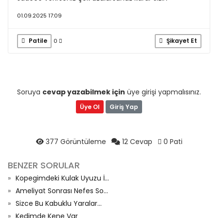
01.09.2025 17:09
Patile
Şikayet Et
0
Soruya
cevap yazabilmek için
üye girişi yapmalısınız.
Üye Ol
Giriş Yap
377 Görüntüleme
12 Cevap
0 Pati
BENZER SORULAR
Kopegimdeki Kulak Uyuzu İ...
Ameliyat Sonrası Nefes So...
Sizce Bu Kabuklu Yaralar...
Kedimde Kene Var