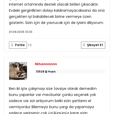
internet ortamında destek olacak birileri çıkacaktır.
Evdeki gerginlikten dolayı kaldıramayacaksanız da ona
gerçekten iyi bakabilecek birine vermeye özen
gösterin. Sizin için de yavrucak için de iyisini diliyorum.
01.09.2025 10:33
Patile
Şikayet Et
1
Nihannnnnn
13528
Puan
Ben iki işte çalışmayı size tavsiye olarak demedim
bunu yapanlar var mecburlar çünkü seçenek yok
sadece var sizi anlıyorum belki sizin şartlarını el
vermiyordur Bilemeyiz bunu yargı da yapamayız
sadece verirseniz çok üzülürsünüz karar sizin