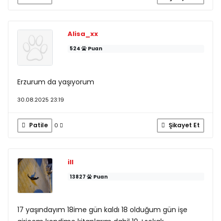
Alisa_xx
524
Puan
Erzurum da yaşıyorum
30.08.2025 23:19
Patile
Şikayet Et
0
ill
13827
Puan
17 yaşındayım 18ime gün kaldı 18 olduğum gün işe