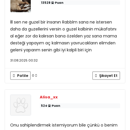
13528
Puan
İll sen ne guzel bir insanın Rabblm sana ne istersen
daha da guzellerini versin o guzel kalbinin mükafatını
al eğer zor da kalırsan bana özelden yaz sana mama
desteği yapayım aç kalmasın yavrucakların elimden
geleni yaparım senin gibi iyi kalpli biri için
31.08.2025 00:32
Patile
Şikayet Et
0
Alisa_xx
524
Puan
Onu sahiplendirmek istemiyorum bile çünkü o benim