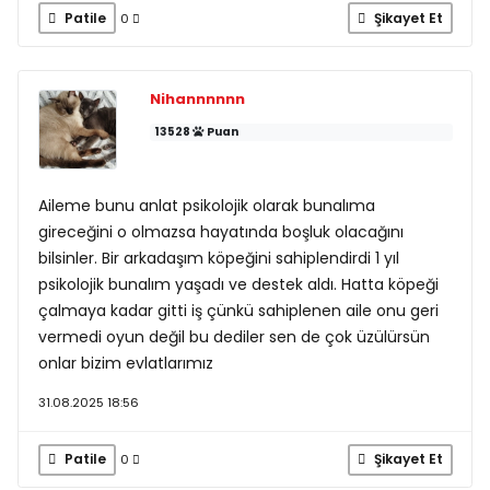
Patile
Şikayet Et
0
Nihannnnnn
13528
Puan
Aileme bunu anlat psikolojik olarak bunalıma
gireceğini o olmazsa hayatında boşluk olacağını
bilsinler. Bir arkadaşım köpeğini sahiplendirdi 1 yıl
psikolojik bunalım yaşadı ve destek aldı. Hatta köpeği
çalmaya kadar gitti iş çünkü sahiplenen aile onu geri
vermedi oyun değil bu dediler sen de çok üzülürsün
onlar bizim evlatlarımız
31.08.2025 18:56
Patile
Şikayet Et
0