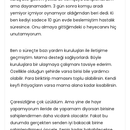
ama dayanamadım. 3 gün sonra komşu aradı
yemiyor içmiyor oynamıyor aldığımdan beri dedi. Ki
ben kediyi sadece 10 gün evde beslemiştim hastalık
süresince. Onu almaya gittiğimdeki o heyecanını hiç
unutamıyorum.
Ben o süreçte bazı yardım kuruluşları ile iletişime
geçmiştim. Mama desteği sağlıyorlardı. Böyle
kuruluşlara bir ulaşmaya çalışmanı tavsiye ederim.
Özellikle olduğun şehirde varsa birisi bile yardımcı
olabilir. Para biriktirip mamasını toplu alabilirsin. Kendi
keyfi ihtiyaçların varsa mama alana kadar kısabilirsin.
Çaresizliğine çok üzüldüm. Ama yine de hayır
yapamıyorum ileride de yapamam diyorsan birisine
sahiplendirmen daha vicdanlı olacaktır. Fakat bu
durumda gerçekten senden iyi bakacak birine
sahiplendirmeyi öncele. Senin kadar bakabilecekse