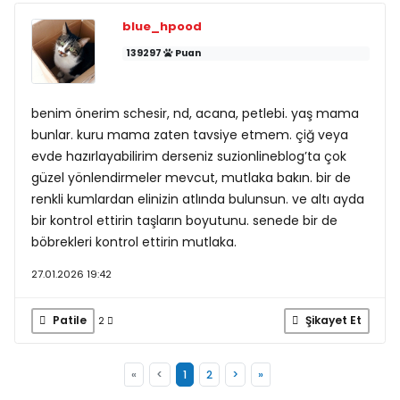
blue_hpood
139297
Puan
benim önerim schesir, nd, acana, petlebi. yaş mama
bunlar. kuru mama zaten tavsiye etmem. çiğ veya
evde hazırlayabilirim derseniz suzionlineblog’ta çok
güzel yönlendirmeler mevcut, mutlaka bakın. bir de
renkli kumlardan elinizin atlında bulunsun. ve altı ayda
bir kontrol ettirin taşların boyutunu. senede bir de
böbrekleri kontrol ettirin mutlaka.
27.01.2026 19:42
Patile
Şikayet Et
2
«
<
1
2
>
»