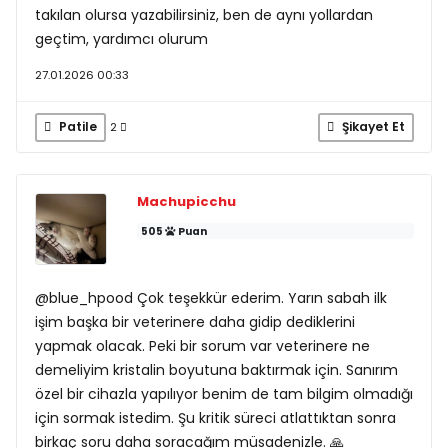
takılan olursa yazabilirsiniz, ben de aynı yollardan
geçtim, yardımcı olurum
27.01.2026 00:33
Patile
Şikayet Et
2
Machupicchu
505
Puan
@blue_hpood Çok teşekkür ederim. Yarın sabah ilk
işim başka bir veterinere daha gidip dediklerini
yapmak olacak. Peki bir sorum var veterinere ne
demeliyim kristalin boyutuna baktırmak için. Sanırım
özel bir cihazla yapılıyor benim de tam bilgim olmadığı
için sormak istedim. Şu kritik süreci atlattıktan sonra
birkaç soru daha soracağım müsadenizle. 🙏