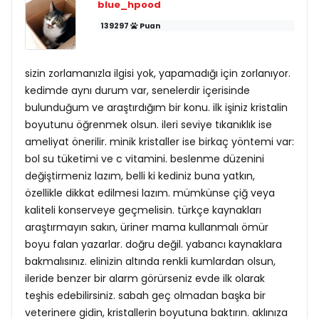
blue_hpood
139297
Puan
sizin zorlamanızla ilgisi yok, yapamadığı için zorlanıyor.
kedimde aynı durum var, senelerdir içerisinde
bulunduğum ve araştırdığım bir konu. ilk işiniz kristalin
boyutunu öğrenmek olsun. ileri seviye tıkanıklık ise
ameliyat önerilir. minik kristaller ise birkaç yöntemi var:
bol su tüketimi ve c vitamini. beslenme düzenini
değiştirmeniz lazım, belli ki kediniz buna yatkın,
özellikle dikkat edilmesi lazım. mümkünse çiğ veya
kaliteli konserveye geçmelisin. türkçe kaynakları
araştırmayın sakın, üriner mama kullanmalı ömür
boyu falan yazarlar. doğru değil. yabancı kaynaklara
bakmalısınız. elinizin altında renkli kumlardan olsun,
ileride benzer bir alarm görürseniz evde ilk olarak
teşhis edebilirsiniz. sabah geç olmadan başka bir
veterinere gidin, kristallerin boyutuna baktırın. aklınıza