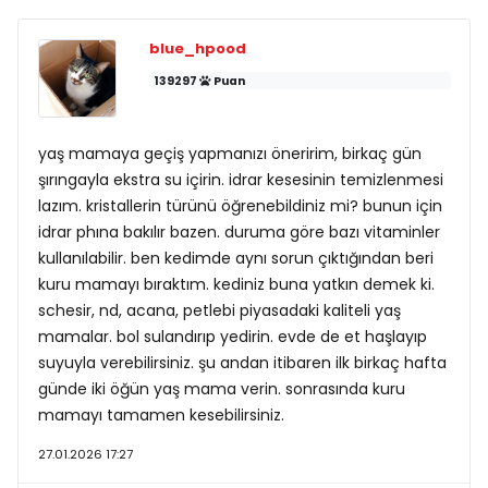
blue_hpood
139297
Puan
yaş mamaya geçiş yapmanızı öneririm, birkaç gün
şırıngayla ekstra su içirin. idrar kesesinin temizlenmesi
lazım. kristallerin türünü öğrenebildiniz mi? bunun için
idrar phına bakılır bazen. duruma göre bazı vitaminler
kullanılabilir. ben kedimde aynı sorun çıktığından beri
kuru mamayı bıraktım. kediniz buna yatkın demek ki.
schesir, nd, acana, petlebi piyasadaki kaliteli yaş
mamalar. bol sulandırıp yedirin. evde de et haşlayıp
suyuyla verebilirsiniz. şu andan itibaren ilk birkaç hafta
günde iki öğün yaş mama verin. sonrasında kuru
mamayı tamamen kesebilirsiniz.
27.01.2026 17:27