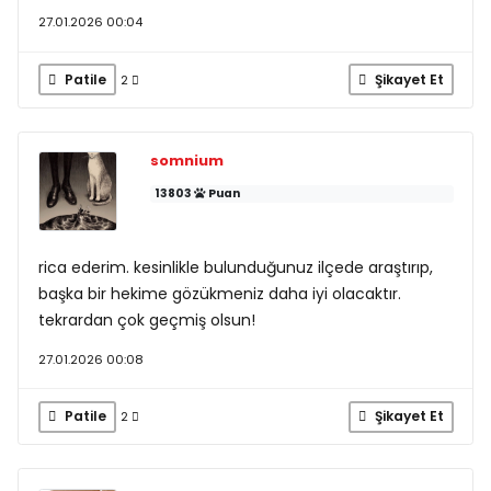
27.01.2026 00:04
Patile
Şikayet Et
2
somnium
13803
Puan
rica ederim. kesinlikle bulunduğunuz ilçede araştırıp,
başka bir hekime gözükmeniz daha iyi olacaktır.
tekrardan çok geçmiş olsun!
27.01.2026 00:08
Patile
Şikayet Et
2