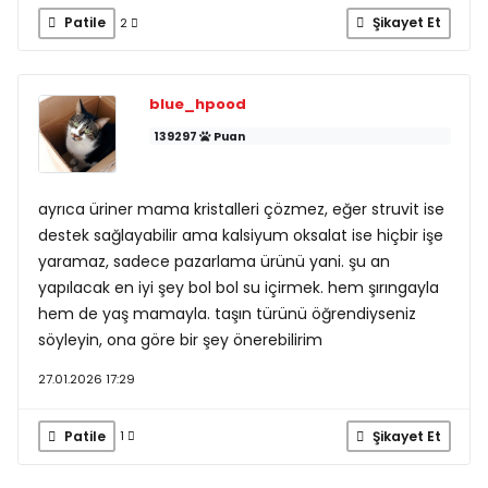
Patile
Şikayet Et
2
blue_hpood
139297
Puan
ayrıca üriner mama kristalleri çözmez, eğer struvit ise
destek sağlayabilir ama kalsiyum oksalat ise hiçbir işe
yaramaz, sadece pazarlama ürünü yani. şu an
yapılacak en iyi şey bol bol su içirmek. hem şırıngayla
hem de yaş mamayla. taşın türünü öğrendiyseniz
söyleyin, ona göre bir şey önerebilirim
27.01.2026 17:29
Patile
Şikayet Et
1