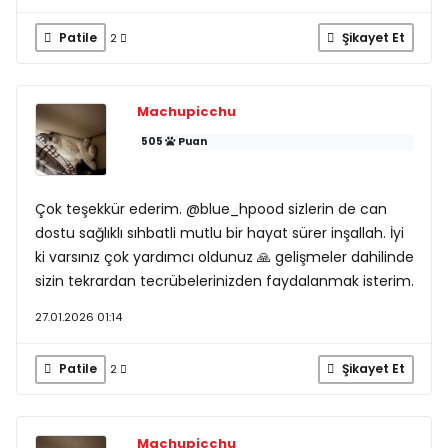
Patile
Şikayet Et
2
Machupicchu
505
Puan
Çok teşekkür ederim. @blue_hpood sizlerin de can
dostu sağlıklı sıhbatli mutlu bir hayat sürer inşallah. İyi
ki varsınız çok yardımcı oldunuz 🙏 gelişmeler dahilinde
sizin tekrardan tecrübelerinizden faydalanmak isterim.
27.01.2026 01:14
Patile
Şikayet Et
2
Machupicchu