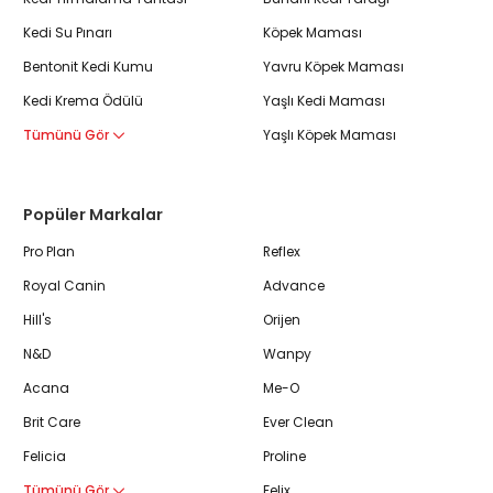
Kedi Su Pınarı
Köpek Maması
Bentonit Kedi Kumu
Yavru Köpek Maması
Kedi Krema Ödülü
Yaşlı Kedi Maması
Tümünü Gör
Yaşlı Köpek Maması
Popüler Markalar
Pro Plan
Reflex
Royal Canin
Advance
Hill's
Orijen
N&D
Wanpy
Acana
Me-O
Brit Care
Ever Clean
Felicia
Proline
Tümünü Gör
Felix