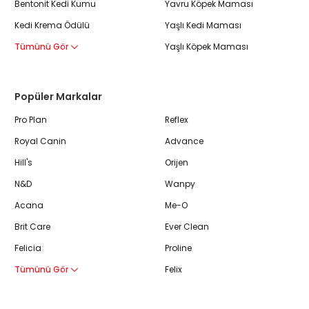
Bentonit Kedi Kumu
Yavru Köpek Maması
Kedi Krema Ödülü
Yaşlı Kedi Maması
Tümünü Gör
Yaşlı Köpek Maması
Popüler Markalar
Pro Plan
Reflex
Royal Canin
Advance
Hill's
Orijen
N&D
Wanpy
Acana
Me-O
Brit Care
Ever Clean
Felicia
Proline
Tümünü Gör
Felix