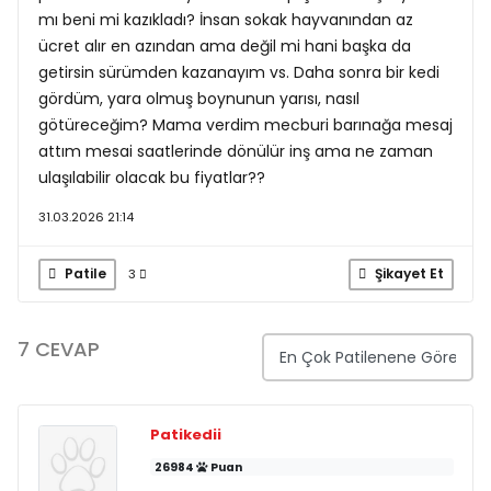
mı beni mi kazıkladı? İnsan sokak hayvanından az
ücret alır en azından ama değil mi hani başka da
getirsin sürümden kazanayım vs. Daha sonra bir kedi
gördüm, yara olmuş boynunun yarısı, nasıl
götüreceğim? Mama verdim mecburi barınağa mesaj
attım mesai saatlerinde dönülür inş ama ne zaman
ulaşılabilir olacak bu fiyatlar??
31.03.2026 21:14
Patile
Şikayet Et
3
7 CEVAP
Patikedii
26984
Puan