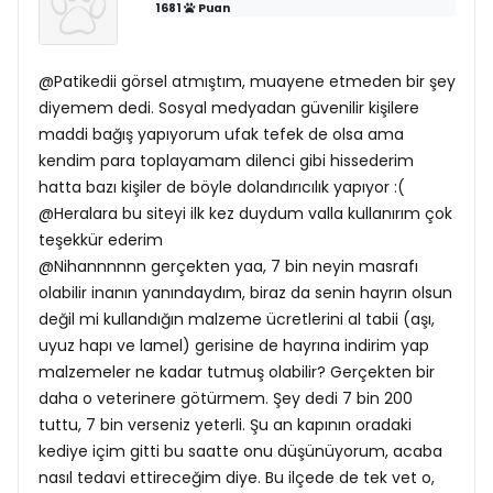
1681
Puan
@Patikedii görsel atmıştım, muayene etmeden bir şey
diyemem dedi. Sosyal medyadan güvenilir kişilere
maddi bağış yapıyorum ufak tefek de olsa ama
kendim para toplayamam dilenci gibi hissederim
hatta bazı kişiler de böyle dolandırıcılık yapıyor :(
@Heralara bu siteyi ilk kez duydum valla kullanırım çok
teşekkür ederim
@Nihannnnnn gerçekten yaa, 7 bin neyin masrafı
olabilir inanın yanındaydım, biraz da senin hayrın olsun
değil mi kullandığın malzeme ücretlerini al tabii (aşı,
uyuz hapı ve lamel) gerisine de hayrına indirim yap
malzemeler ne kadar tutmuş olabilir? Gerçekten bir
daha o veterinere götürmem. Şey dedi 7 bin 200
tuttu, 7 bin verseniz yeterli. Şu an kapının oradaki
kediye içim gitti bu saatte onu düşünüyorum, acaba
nasıl tedavi ettireceğim diye. Bu ilçede de tek vet o,