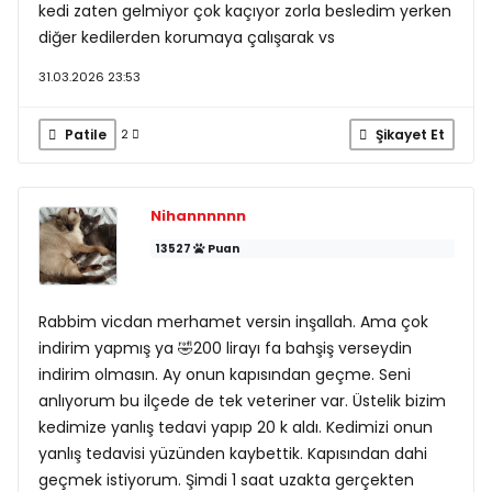
kedi zaten gelmiyor çok kaçıyor zorla besledim yerken
diğer kedilerden korumaya çalışarak vs
31.03.2026 23:53
Patile
Şikayet Et
2
Nihannnnnn
13527
Puan
Rabbim vicdan merhamet versin inşallah. Ama çok
indirim yapmış ya 🤣200 lirayı fa bahşiş verseydin
indirim olmasın. Ay onun kapısından geçme. Seni
anlıyorum bu ilçede de tek veteriner var. Üstelik bizim
kedimize yanlış tedavi yapıp 20 k aldı. Kedimizi onun
yanlış tedavisi yüzünden kaybettik. Kapısından dahi
geçmek istiyorum. Şimdi 1 saat uzakta gerçekten