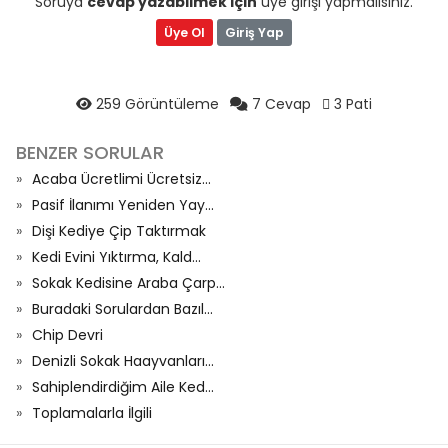
Soruya
cevap yazabilmek için
üye girişi yapmalısınız.
Üye Ol
Giriş Yap
259 Görüntüleme
7 Cevap
3 Pati
BENZER SORULAR
Acaba Ücretlimi Ücretsiz...
Pasif İlanımı Yeniden Yay...
Dişi Kediye Çip Taktırmak
Kedi Evini Yıktırma, Kald...
Sokak Kedisine Araba Çarp...
Buradaki Sorulardan Bazıl...
Chip Devri
Denizli Sokak Haayvanları...
Sahiplendirdiğim Aile Ked...
Toplamalarla İlgili