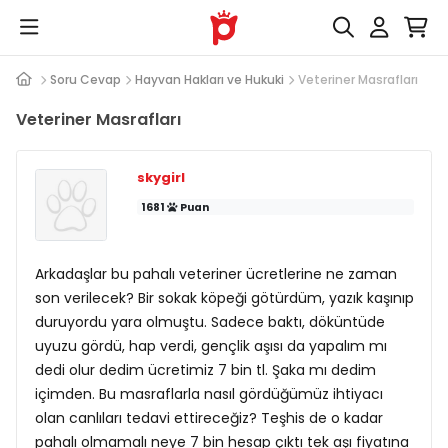
Soru Cevap
Hayvan Hakları ve Hukuki
Veteriner Masrafları
Veteriner Masrafları
skygirl
1681
Puan
Arkadaşlar bu pahalı veteriner ücretlerine ne zaman
son verilecek? Bir sokak köpeği götürdüm, yazık kaşınıp
duruyordu yara olmuştu. Sadece baktı, döküntüde
uyuzu gördü, hap verdi, gençlik aşısı da yapalım mı
dedi olur dedim ücretimiz 7 bin tl. Şaka mı dedim
içimden. Bu masraflarla nasıl gördüğümüz ihtiyacı
olan canlıları tedavi ettireceğiz? Teşhis de o kadar
pahalı olmamalı neye 7 bin hesap çıktı tek aşı fiyatına