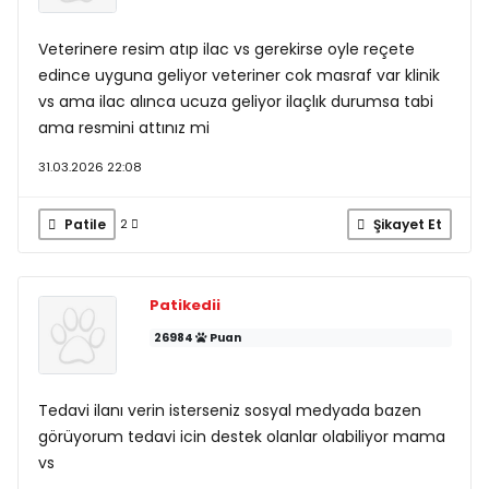
Veterinere resim atıp ilac vs gerekirse oyle reçete
edince uyguna geliyor veteriner cok masraf var klinik
vs ama ilac alınca ucuza geliyor ilaçlık durumsa tabi
ama resmini attınız mi
31.03.2026 22:08
Patile
Şikayet Et
2
Patikedii
26984
Puan
Tedavi ilanı verin isterseniz sosyal medyada bazen
görüyorum tedavi icin destek olanlar olabiliyor mama
vs