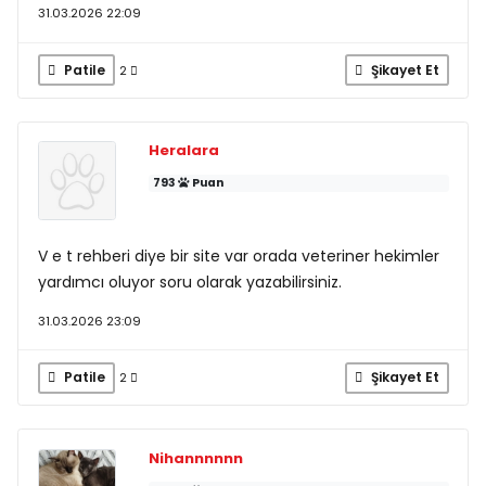
31.03.2026 22:09
Patile
Şikayet Et
2
Heralara
793
Puan
V e t rehberi diye bir site var orada veteriner hekimler
yardımcı oluyor soru olarak yazabilirsiniz.
31.03.2026 23:09
Patile
Şikayet Et
2
Nihannnnnn