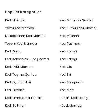
Popüler Kategoriler
Kedi Maması
Kedi Mama ve Su Kabı
Yavru Kedi Maması
Kedi Kumu Koku Giderici
Kısırlaştırılmış Kedi Maması
Kedi Vitamini
Yetişkin Kedi Maması
Kedi Tasması
Kedi Kumu
Kedi Yatağı
Kedi Konservesi & Yaş Mama
Kedi Tarağı
Kedi Ödül Maması
Kedi Otu
Kedi Taşıma Çantası
Kedi Evi
Kedi Oyuncakları
Kedi Şampuanı
Kedi Tuvaleti
Kedi Maltı
Kedi Tırmalama Tahtası
Buharlı Kedi Tarağı
Kedi Su Pınarı
Köpek Maması