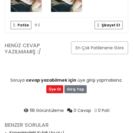
Patile
Şikayet Et
0
HENÜZ CEVAP
YAZILMAMIŞ :/
Soruya
cevap yazabilmek için
üye girişi yapmalısınız.
Üye Ol
Giriş Yap
118 Görüntüleme
0 Cevap
0 Pati
BENZER SORULAR
Kopegimdeki Kulak Uyuzu İ...