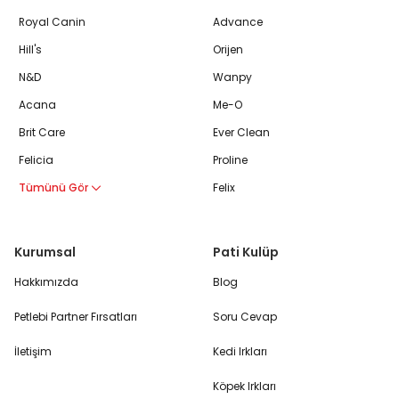
Royal Canin
Advance
Hill's
Orijen
N&D
Wanpy
Acana
Me-O
Brit Care
Ever Clean
Felicia
Proline
Tümünü Gör
Felix
Kurumsal
Pati Kulüp
Hakkımızda
Blog
Petlebi Partner Fırsatları
Soru Cevap
İletişim
Kedi Irkları
Köpek Irkları