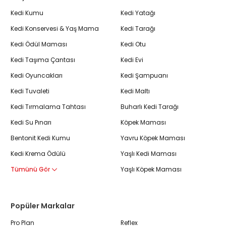
Kedi Kumu
Kedi Yatağı
Kedi Konservesi & Yaş Mama
Kedi Tarağı
Kedi Ödül Maması
Kedi Otu
Kedi Taşıma Çantası
Kedi Evi
Kedi Oyuncakları
Kedi Şampuanı
Kedi Tuvaleti
Kedi Maltı
Kedi Tırmalama Tahtası
Buharlı Kedi Tarağı
Kedi Su Pınarı
Köpek Maması
Bentonit Kedi Kumu
Yavru Köpek Maması
Kedi Krema Ödülü
Yaşlı Kedi Maması
Tümünü Gör
Yaşlı Köpek Maması
Popüler Markalar
Pro Plan
Reflex