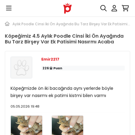
z 4.5 Aylık Poodle Cinsi İki Ön Ayağında Bu Tarz Birşey Var Ek Patisimi...
Köpeğimiz 4.5 Aylık Poodle Cinsi İki Ön Ayağında
Bu Tarz Birşey Var Ek Patisimi Nasırmı Acaba
Emir2217
226
Puan
Köpeğmizde ön iki bacağında aynı yerlerde böyle
birşey var nasırmı ek patimi kistmi bilen varmı
05.05.2026 19:48