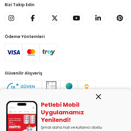
Bizi Takip Edin
Ödeme Yöntemleri
Güvenilir Alışveriş
Petlebi Mobil
Uygulamamız
Yenilendi!
PETLEBİ EVCİL HAYVAN ÜRÜNLERİ PAZ. SAN. TİC. LTD. ŞTİ. Alaşarköy
Mah. 1. Alaşar Cad. No: 9 Osmangazi/Bursa
Şimdi daha hızlı ve kullanıcı dostu