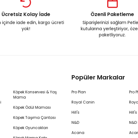
Ücretsiz Kolay İade
Özenli Paketleme
 içinde iade edin, kargo ücreti
Siparişlerinizi sağlam Petl
yok!
kutularına yerleştiriyor, öz
paketliyoruz.
Popüler Markalar
Köpek Konservesi & Yaş
Pro Plan
Pro 
Mama
i
Royal Canin
Roya
Köpek Ödül Maması
Hill's
Hill
Köpek Taşıma Çantası
N&D
N&D
Köpek Oyuncakları
Acana
Aca
Köpek Mama Kabı