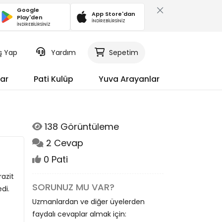
Google
App Store'dan
Play'den
İNDİREBİLİRSİNİZ
İNDİREBİLİRSİNİZ
iş Yap
Yardım
Sepetim
ar
Pati Kulüp
Yuva Arayanlar
138 Görüntüleme
2 Cevap
0 Pati
razit
SORUNUZ MU VAR?
di.
Uzmanlardan ve diğer üyelerden
faydalı cevaplar almak için: