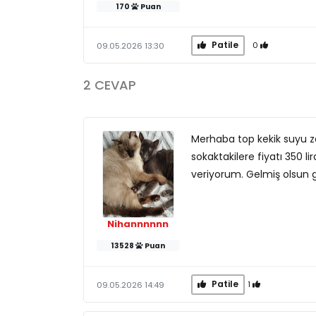
170
Puan
Patile
0
09.05.2026 13:30
2 CEVAP
Merhaba top kekik suyu za
sokaktakilere fiyatı 350 li
veriyorum. Gelmiş olsun g
Nihannnnnn
13528
Puan
Patile
1
09.05.2026 14:49