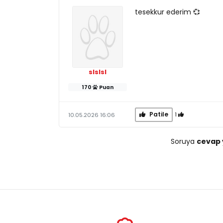
tesekkur ederim 💞
slslsl
170
Puan
Patile
1
10.05.2026 16:06
Soruya
cevap 