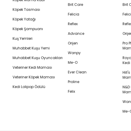
Brit Care
Brit
Köpek Tasması
Felicia
Feli
Köpek Yatağı
Reflex
Refl
Köpek Şampuanı
Advance
Orij
Kuş Yemleri
Orijen
Pro P
Muhabbet Kuşu Yemi
Mam
Wanpy
Muhabbet Kuşu Oyuncakları
Royal
Me-O
Ked
Veteriner Kedi Maması
Ever Clean
Hill'
Veteriner Köpek Maması
Mam
Proline
Kedi Lolipop Ödülü
N&D K
Felix
Mam
Wanp
Me-O