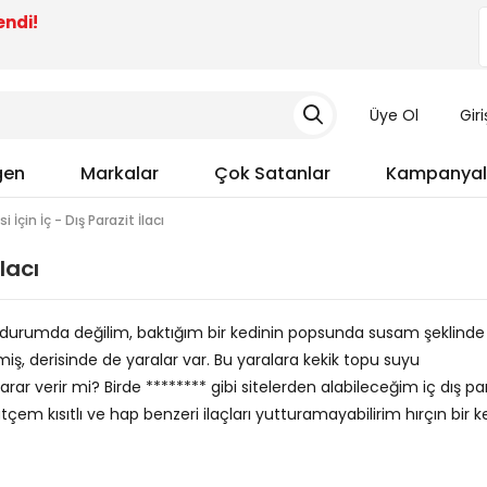
endi!
Üye Ol
Gir
gen
Markalar
Çok Satanlar
Kampanyal
i İçin İç - Dış Parazit İlacı
lacı
 durumda değilim, baktığım bir kedinin popsunda susam şeklinde
iş, derisinde de yaralar var. Bu yaralara kekik topu suyu
r verir mi? Birde ******** gibi sitelerden alabileceğim iç dış pa
tçem kısıtlı ve hap benzeri ilaçları yutturamayabilirim hırçın bir ke