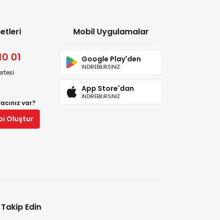
etleri
Mobil Uygulamalar
10 01
Google Play'den
İNDİREBİLİRSİNİZ
rtesi
App Store'dan
İNDİREBİLİRSİNİZ
yacınız var?
bi Oluştur
i Takip Edin