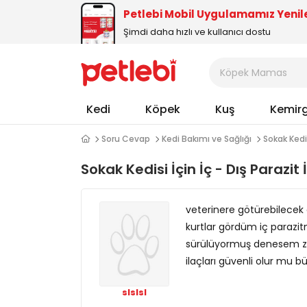
Petlebi Mobil Uygulamamız Yenil
Şimdi daha hızlı ve kullanıcı dostu
Kedi
Köpek
Kuş
Kemir
Soru Cevap
Kedi Bakımı ve Sağlığı
Sokak Kedis
Sokak Kedisi İçin İç - Dış Parazit İ
veterinere götürebilecek
kurtlar gördüm iç parazitm
sürülüyormuş denesem zara
ilaçları güvenli olur mu bü
slslsl