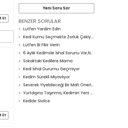
Yeni Soru Sor
t Et
BENZER SORULAR
Lutfen Yardim Edin
Kedi Kumu Seçmekte Zorluk Çekiyorum
Lütfen Bi Fikir Verin
6 Aylık Kedimde İshal Sorunu Var,Neden Olur?
Sokaktaki Kedilere Mama
Kedi İshal Durumu Geçmiyor
Kedim Sürekli Miyavlıyor
Severek Yiyebileceği Bir Malt Önerisi Olan Var Mı
Yurtdışına Taşınma, Kedimin Yeni Düzenine Alışma Süreci Ve İştahı
Kedide Sivilce
t Et