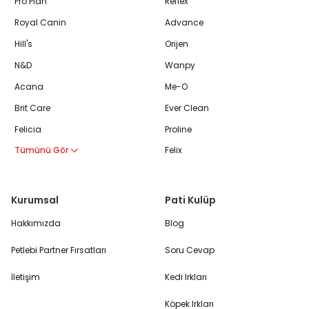
Pro Plan
Reflex
Royal Canin
Advance
Hill's
Orijen
N&D
Wanpy
Acana
Me-O
Brit Care
Ever Clean
Felicia
Proline
Tümünü Gör
Felix
Kurumsal
Pati Kulüp
Hakkımızda
Blog
Petlebi Partner Fırsatları
Soru Cevap
İletişim
Kedi Irkları
Köpek Irkları