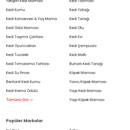
Yetişkin Kedi Maması
Kedi Tasması
Kedi Kumu
Kedi Yatağı
Kedi Konservesi & Yaş Mama
Kedi Tarağı
Kedi Ödül Maması
Kedi Otu
Kedi Taşıma Çantası
Kedi Evi
Kedi Oyuncakları
Kedi Şampuanı
Kedi Tuvaleti
Kedi Maltı
Kedi Tırmalama Tahtası
Buharlı Kedi Tarağı
Kedi Su Pınarı
Köpek Maması
Bentonit Kedi Kumu
Yavru Köpek Maması
Kedi Krema Ödülü
Yaşlı Kedi Maması
Tümünü Gör
Yaşlı Köpek Maması
Popüler Markalar