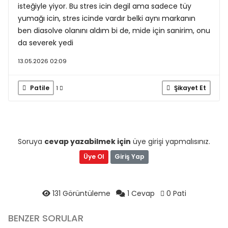
isteğiyle yiyor. Bu stres icin degil ama sadece tüy
yumağı icin, stres icinde vardır belki aynı markanın
ben diasolve olanını aldım bi de, mide için sanirim, onu
da severek yedi
13.05.2026 02:09
Patile
Şikayet Et
1
Soruya
cevap yazabilmek için
üye girişi yapmalısınız.
Üye Ol
Giriş Yap
131 Görüntüleme
1 Cevap
0 Pati
BENZER SORULAR