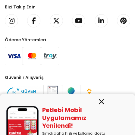
Bizi Takip Edin
Ödeme Yöntemleri
Güvenilir Alışveriş
Petlebi Mobil
Uygulamamız
Yenilendi!
PETLEBİ EVCİL HAYVAN ÜRÜNLERİ PAZ. SAN. TİC. LTD. ŞTİ. Alaşarköy
Mah. 1. Alaşar Cad. No: 9 Osmangazi/Bursa
Şimdi daha hızlı ve kullanıcı dostu