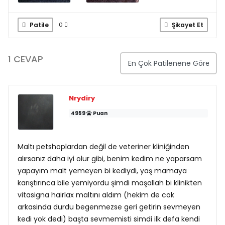
Patile
Şikayet Et
0
1 CEVAP
Nrydiry
4959
Puan
Maltı petshoplardan değil de veteriner kliniğinden
alırsanız daha iyi olur gibi, benim kedim ne yaparsam
yapayım malt yemeyen bi kediydi, yaş mamaya
karıştırınca bile yemiyordu şimdi maşallah bi klinikten
vitasigna hairlax maltını aldım (hekim de cok
arkasinda durdu begenmezse geri getirin sevmeyen
kedi yok dedi) başta sevmemisti simdi ilk defa kendi