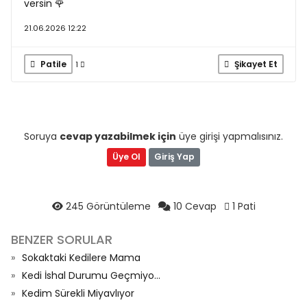
versin 🌹
21.06.2026 12:22
Patile
Şikayet Et
1
Soruya
cevap yazabilmek için
üye girişi yapmalısınız.
Üye Ol
Giriş Yap
245 Görüntüleme
10 Cevap
1 Pati
BENZER SORULAR
Sokaktaki Kedilere Mama
Kedi İshal Durumu Geçmiyo...
Kedim Sürekli Miyavlıyor