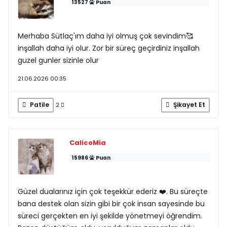
13527
Puan
Merhaba Sütlaç'ım daha iyi olmuş çok sevindim🥰
inşallah daha iyi olur. Zor bir süreç geçirdiniz inşallah
guzel gunler sizinle olur
21.06.2026 00:35
Patile
Şikayet Et
2
CalicoMia
15986
Puan
Güzel dualarınız için çok teşekkür ederiz ❤️. Bu süreçte
bana destek olan sizin gibi bir çok insan sayesinde bu
süreci gerçekten en iyi şekilde yönetmeyi öğrendim.