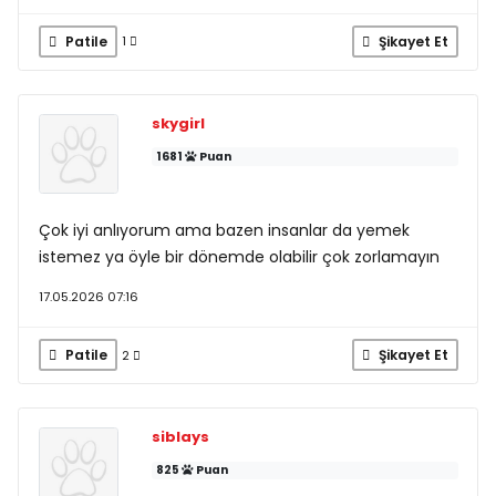
Patile
Şikayet Et
1
skygirl
1681
Puan
Çok iyi anlıyorum ama bazen insanlar da yemek
istemez ya öyle bir dönemde olabilir çok zorlamayın
17.05.2026 07:16
Patile
Şikayet Et
2
siblays
825
Puan