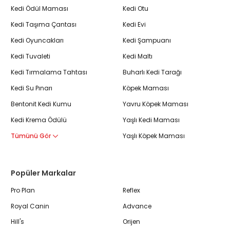
Kedi Ödül Maması
Kedi Otu
Kedi Taşıma Çantası
Kedi Evi
Kedi Oyuncakları
Kedi Şampuanı
Kedi Tuvaleti
Kedi Maltı
Kedi Tırmalama Tahtası
Buharlı Kedi Tarağı
Kedi Su Pınarı
Köpek Maması
Bentonit Kedi Kumu
Yavru Köpek Maması
Kedi Krema Ödülü
Yaşlı Kedi Maması
Tümünü Gör
Yaşlı Köpek Maması
Popüler Markalar
Pro Plan
Reflex
Royal Canin
Advance
Hill's
Orijen