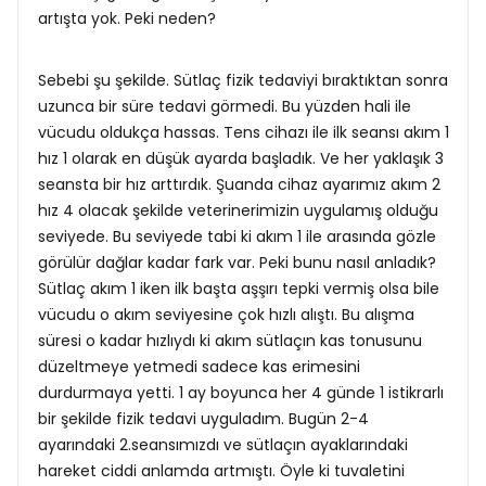
artışta yok. Peki neden?
Sebebi şu şekilde. Sütlaç fizik tedaviyi bıraktıktan sonra
uzunca bir süre tedavi görmedi. Bu yüzden hali ile
vücudu oldukça hassas. Tens cihazı ile ilk seansı akım 1
hız 1 olarak en düşük ayarda başladık. Ve her yaklaşık 3
seansta bir hız arttırdık. Şuanda cihaz ayarımız akım 2
hız 4 olacak şekilde veterinerimizin uygulamış olduğu
seviyede. Bu seviyede tabi ki akım 1 ile arasında gözle
görülür dağlar kadar fark var. Peki bunu nasıl anladık?
Sütlaç akım 1 iken ilk başta aşşırı tepki vermiş olsa bile
vücudu o akım seviyesine çok hızlı alıştı. Bu alışma
süresi o kadar hızlıydı ki akım sütlaçın kas tonusunu
düzeltmeye yetmedi sadece kas erimesini
durdurmaya yetti. 1 ay boyunca her 4 günde 1 istikrarlı
bir şekilde fizik tedavi uyguladım. Bugün 2-4
ayarındaki 2.seansımızdı ve sütlaçın ayaklarındaki
hareket ciddi anlamda artmıştı. Öyle ki tuvaletini