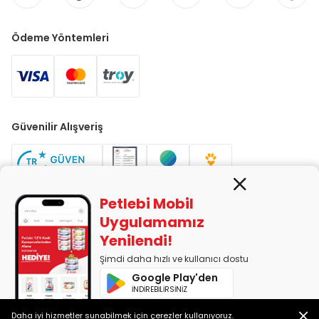
Ödeme Yöntemleri
Güvenilir Alışveriş
Petlebi Mobil
Uygulamamız
Yenilendi!
PETLEBİ EVCİL HAYVAN ÜRÜNLERİ PAZ. SAN. TİC. LTD. ŞTİ. Alaşarköy
Mah. 1. Alaşar Cad. No: 9 Osmangazi/Bursa
Şimdi daha hızlı ve kullanıcı dostu
7290599225 vergi numarasıyla Uludağ Vergi Dairesi'ne bağlıdır.
Google Play'den
İNDİREBİLİRSİNİZ
App Store'dan
Daha iyi hizmetler sunabilmek için çerezler kullanıyoruz.