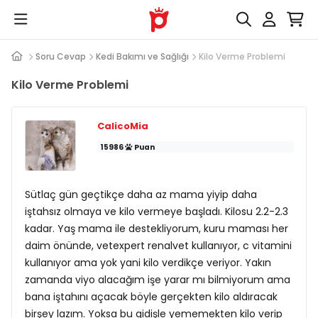
Soru Cevap
Kedi Bakımı ve Sağlığı
Kilo Verme Problemi
Kilo Verme Problemi
CalicoMia
15986
Puan
Sütlaç gün geçtikçe daha az mama yiyip daha
iştahsız olmaya ve kilo vermeye başladı. Kilosu 2.2-2.3
kadar. Yaş mama ile destekliyorum, kuru maması her
daim önünde, vetexpert renalvet kullanıyor, c vitamini
kullanıyor ama yok yani kilo verdikçe veriyor. Yakın
zamanda viyo alacağım işe yarar mı bilmiyorum ama
bana iştahını açacak böyle gerçekten kilo aldıracak
birşey lazım. Yoksa bu gidişle yememekten kilo verip