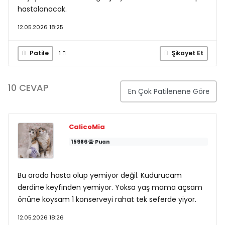
hastalanacak.
12.05.2026 18:25
Patile
Şikayet Et
1
10 CEVAP
CalicoMia
15986
Puan
Bu arada hasta olup yemiyor değil. Kudurucam
derdine keyfinden yemiyor. Yoksa yaş mama açsam
önüne koysam 1 konserveyi rahat tek seferde yiyor.
12.05.2026 18:26