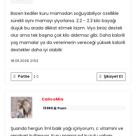
Bazen kediler kuru mamadan soğuyabiliyor özellikle
sürekli aynı mamayı yiyorlarsa. 2.2 - 2.3 kilo bayağı
düşük bu arada dikkat etmek lazım. Viyo biraz destek
olur ama tek başına çok kilo aldırmaz gibi. Daha kalorili
yaş mamalar ya da veterinerin vereceği yüksek kalorili
destekler daha iyi olabilir.
18.05.2026 21:53
Patile
Şikayet Et
2
CalicoMia
15986
Puan
Şuanda hergün 1ml balık yağı içiriyorum, c vitamini ve
renalvet kullanıyor. Kuru mama nd kuzulu yaban