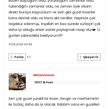
Bazen düştüğüm oldu, yorulduğum zamanlar oldu,
tükendiğim zamanlar oldu, ne zaman öyle olsam
direkt buraya başvurdum ve sizin gibi güzel insanlar
bana destek oldu ve bana akıl verdiler. Hepinize çok
teşekkür ederim🙏. İnşallah en kısa sürede sütlaçın çok
daha iyi olduğu anları sizinle paylaşmak nasip olur❤️. O
günleri sabırsızlıkla bekliyorum🥹
21.06.2026 00:39
Patile
Şikayet Et
3
Nihannnnnn
13527
Puan
Sen çok guzel yürekli bir kızsın. Sevgin ve merhametin
ile Sütlaç daha da iyi olacak. Rabbim sana en guzelleri