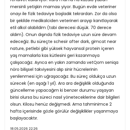
mersinli yetişkin maması yiyor. Bugün evde veteriner
onayı ile fizik tedaviye başladık tekrardan. Zor da olsa
bir şekilde medikalciden veterineri arayıp kanıtlayarak
etil alkol alabildim (tabi derecesi düşük. 70 derece
aldım). Onun dışında fizik tedaviye uzun süre devam
edeceğiz. Bu süreçte schesir after dark, gimcat near
nature, petlebi gibi yüksek hayvansal protein içeren
yaş mamalarla kas kütlesini geri kazanmaya
çalışacağız. Ayrıca en yakın zamanda vetQom seniqa
nöro bilişsel takviyesini alıp sinir hücrelerinin
yenilenmesi için uğraşacağız. Bu süreç oldukça uzun
sürecek (en aşağı 1 yıl). Ara ara değişiklik olduğunda
güncelleme yapacağım ki benzer durumu yaşayan
birisi olursa bu süreci nasıl yöneteceklerine dair bilgileri
olsun. Kilosu henüz değişmedi. Ama tahminimce 2
hafta içerisinde gözle görülür değişiklikler yaşanmaya
başlayacaktır.
18.05.2026 22:26