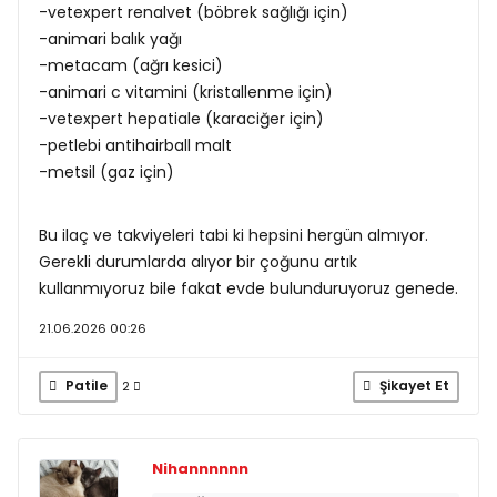
-vetexpert renalvet (böbrek sağlığı için)
-animari balık yağı
-metacam (ağrı kesici)
-animari c vitamini (kristallenme için)
-vetexpert hepatiale (karaciğer için)
-petlebi antihairball malt
-metsil (gaz için)
Bu ilaç ve takviyeleri tabi ki hepsini hergün almıyor.
Gerekli durumlarda alıyor bir çoğunu artık
kullanmıyoruz bile fakat evde bulunduruyoruz genede.
21.06.2026 00:26
Patile
Şikayet Et
2
Nihannnnnn