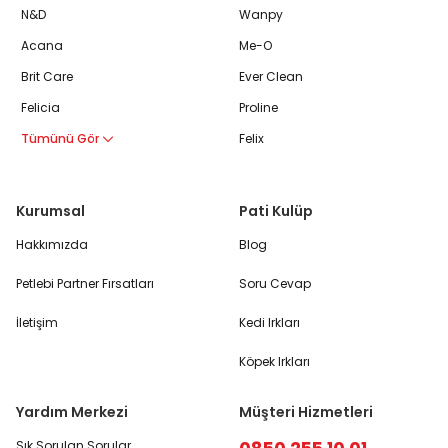
N&D
Wanpy
Acana
Me-O
Brit Care
Ever Clean
Felicia
Proline
Tümünü Gör
Felix
Kurumsal
Pati Kulüp
Hakkımızda
Blog
Petlebi Partner Fırsatları
Soru Cevap
İletişim
Kedi Irkları
Köpek Irkları
Yardım Merkezi
Müşteri Hizmetleri
Sık Sorulan Sorular