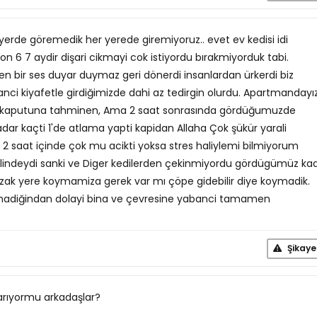
 yerde göremedik her yerede giremiyoruz.. evet ev kedisi idi
 6 7 aydir dişari cikmayi cok istiyordu bırakmiyorduk tabi.
 bir ses duyar duymaz geri dönerdi insanlardan ürkerdi biz
banci kiyafetle girdiğimizde dahi az tedirgin olurdu. Apartmandayı
n kaputuna tahminen, Ama 2 saat sonrasında gördüğumuzde
adar kaçti 1'de atlama yapti kapidan Allaha Çok şükür yarali
 2 saat içinde çok mu acikti yoksa stres haliylemi bilmiyorum
ndeydi sanki ve Diger kedilerden çekinmiyordu gördügümüz kad
zak yere koymamiza gerek var mı çöpe gidebilir diye koymadik.
ıkmadiğindan dolayi bina ve çevresine yabanci tamamen
Şikaye
yarıyormu arkadaşlar?