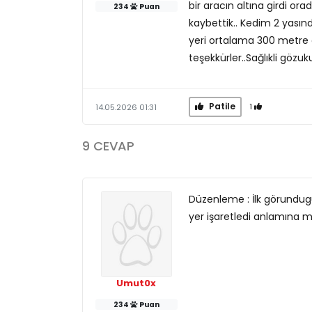
bir aracın altına girdi or
234
Puan
kaybettik.. Kedim 2 yasın
yeri ortalama 300 metre 
teşekkürler..Sağlıkli gözu
Patile
1
14.05.2026 01:31
9 CEVAP
Düzenleme : İlk görundugu
yer işaretledi anlamına mı
Umut0x
234
Puan