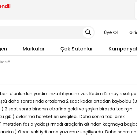
endi!
Üye Ol
Gir
gen
Markalar
Çok Satanlar
Kampanyal
ası!!
esi olanlardan yardiminiza ihtiyacim var. Kedim 12 mayis sali ge
üştü daha sonrasında ortalama 2 saat kadar ortadan kayboldu (
 2 saat sonra binanın etrafina geldi ve şaşkın birazda tedirgin
u gibi) avlanma hareketleri sergiledi. Daha sonra tabi direk
1 metrden fazla yaklaştirmadı araçlarin altından kaçmaya başlad
ik sanırim.) Gece vaktiydi ama yüzümüz seçiliyordu. Daha sonra en