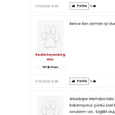
Patile
0
17.05.2026 12:48
Bence ilan vermen iyi olur
Kediisteyenbirg
enc
181
Puan
Patile
0
17.05.2026 12:48
Arkadaşlar Merhaba Hala k
bakamıyoruz çünkü özel ba
sorularım var.. Sağlıkli o