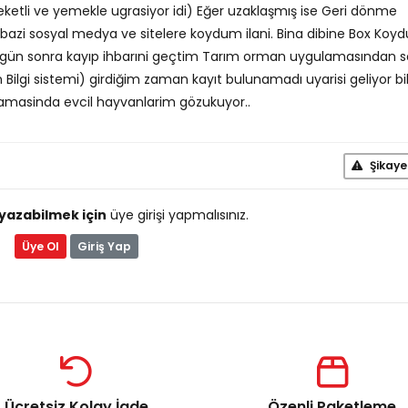
ketli ve yemekle ugrasiyor idi) Eğer uzaklaşmış ise Geri dönme
 bazi sosyal medya ve sitelere koydum ilani. Bina dibine Box Koyd
 gün sonra kayıp ihbarıni geçtim Tarım orman uygulamasından 
Bilgi sistemi) girdiğim zaman kayıt bulunamadı uyarisi geliyor bi
amasinda evcil hayvanlarim gözukuyor..
Şikaye
yazabilmek için
üye girişi yapmalısınız.
Üye Ol
Giriş Yap
Ücretsiz Kolay İade
Özenli Paketleme