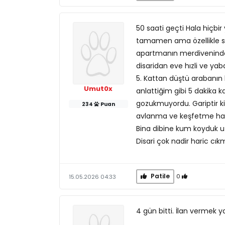
50 saati geçti Hala hiçbir
tamamen ama özellikle son
apartmanın merdiveninden
disaridan eve hızli ve ya
5. Kattan düştü arabanı
Umut0x
anlattiğim gibi 5 dakika k
gozukmuyordu. Gariptir ki
234
Puan
avlanma ve keşfetme hali
Bina dibine kum koyduk u
Disari çok nadir haric c
Patile
0
15.05.2026 04:33
4 gün bitti. İlan vermek 