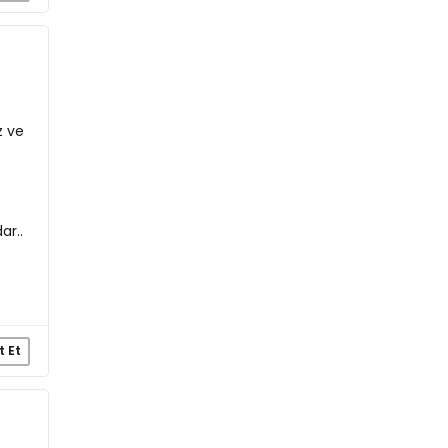
z ve
ar..
t Et