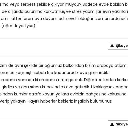
ma veya serbest şekilde çıkıyor muydu? Sadece evde bakılan bi
e dışarıda bulunma korkutmuş ve stres yapmıştır evin yakınlar
orum. Lütfen aramaya devam edin evdr olduğun zamanlarda sık s
 (eğer duyarlıysa)
Şikaye
zim de aynı şekilde bir oğlumuz balkondan bizim arabaya atlamı
 görünce kaçmıştı sabah 5 e kadar aradık eve giremedik
arabanın yanında ki arabanın orda gördük. Diğer kedilerden kork
a girdim ve onu sıkıca kucakladım eve getirdik. Uzaklaşmaz benc
kabından kumlar etrafa koyun yollara evinizin bahçesine kokusuna
erip yakayın. Hayırlı haberler bekleriz inşallah bulursunuz
Şikaye