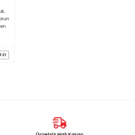
uk,
sorun
len
t Et
Ücretsiz Hızlı Kargo