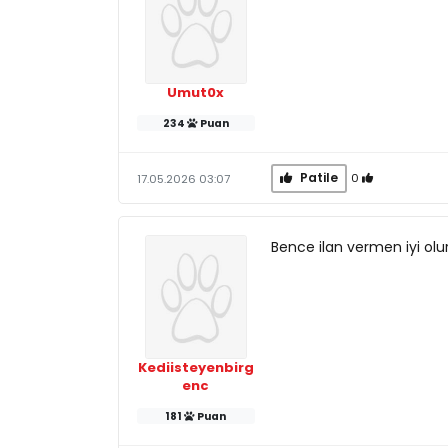
Umut0x
234
Puan
Patile
0
17.05.2026 03:07
Bence ilan vermen iyi olur
Kediisteyenbirg
enc
181
Puan