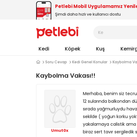
Petlebi Mobil Uygulamamız Yenil
Şimdi daha hızlı ve kullanıcı dostu
Kedi
Köpek
Kuş
Kemir
Soru Cevap
Kedi Genel Konular
Kaybolma Vak
Kaybolma Vakası!!
Merhaba, benim siz tecrub
12 sularında balkondan d
sırada yağmurluydu hava )
sekilde ( yoğun korku yokt
yakalamaya calistik ama 
Umut0x
biraz sert tavır sergiled