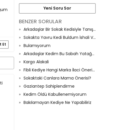
Yeni Soru Sor
ugum
BENZER SORULAR
Arkadaşlar Bir Sokak Kedisiyle Tanıştım
Sokakta Yavru Kedi Buldum İshali Var Ne Yapabilirim Evde🙏🏼
t Et
Bulamıyorum
Arkadaşlar Kedim Bu Sabah Yatağa İşedi Ve Halıya Sıçtı
Kargo Alakali
Fibli Kediye Hangi Marka İlaci Önerirsiniz
Sokaktaki Canlara Mama Önerisi?
ti
Gaziantep Sahiplendirme
Kedim Öldü Kabullenemiyorum
Bakılamayan Kediye Ne Yapabiliriz