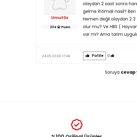
olaydan 2 saat sonra hare
gelme ihtimali nasil? Ben
Umut0x
Hemen değil olaydan 2 3
olur mu? Ve HBS ( Hayvan 
234
Puan
var mi? Ama tarim uygul
Patile
0
24.05.2026 17:49
Soruya
cevap 
%100 Orijinal Ürünler