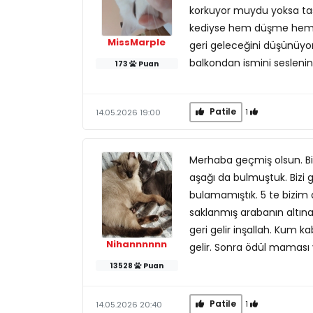
korkuyor muydu yoksa tas
kediyse hem düşme hem d
MissMarple
geri geleceğini düşünüy
balkondan ismini seslenin
173
Puan
Patile
1
14.05.2026 19:00
Merhaba geçmiş olsun. Bi
aşağı da bulmuştuk. Bizi
bulamamıştık. 5 te bizim 
saklanmış arabanın altın
geri gelir inşallah. Kum 
Nihannnnnn
gelir. Sonra ödül maması v
13528
Puan
Patile
1
14.05.2026 20:40