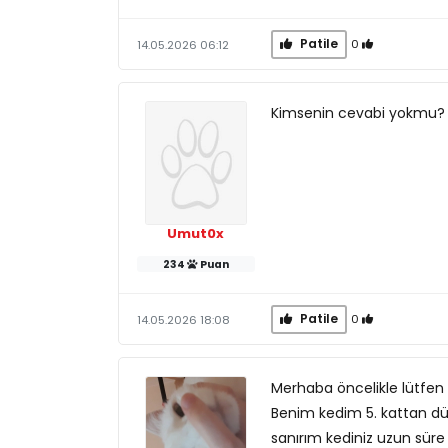
Patile
0
14.05.2026 06:12
Kimsenin cevabi yokmu?
Umut0x
234
Puan
Patile
0
14.05.2026 18:08
Merhaba öncelikle lütfen
Benim kedim 5. kattan dü
sanırım kediniz uzun süre