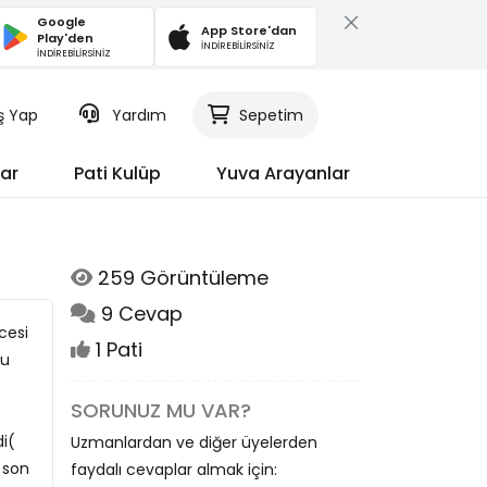
Google
App Store'dan
Play'den
İNDİREBİLİRSİNİZ
İNDİREBİLİRSİNİZ
iş Yap
Yardım
Sepetim
ar
Pati Kulüp
Yuva Arayanlar
259 Görüntüleme
9 Cevap
cesi
1 Pati
Bu
SORUNUZ MU VAR?
i(
Uzmanlardan ve diğer üyelerden
 son
faydalı cevaplar almak için: