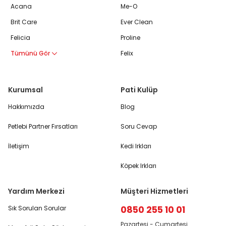
Acana
Me-O
Brit Care
Ever Clean
Felicia
Proline
Tümünü Gör
Felix
Kurumsal
Pati Kulüp
Hakkımızda
Blog
Petlebi Partner Fırsatları
Soru Cevap
İletişim
Kedi Irkları
Köpek Irkları
Yardım Merkezi
Müşteri Hizmetleri
0850 255 10 01
Sık Sorulan Sorular
Pazartesi - Cumartesi