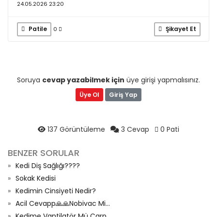
24.05.2026 23:20
Patile
Şikayet Et
0
Soruya
cevap yazabilmek için
üye girişi yapmalısınız.
Üye Ol
Giriş Yap
137 Görüntüleme
3 Cevap
0 Pati
BENZER SORULAR
Kedi Diş Sağlığı????
Sokak Kedisi
Kedimin Cinsiyeti Nedir?
Acil Cevapp🙏🙏Nobivac Mi...
Kedime Vantilatör Mü Çarp...