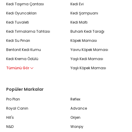
Kedi Taşıma Çantası
Kedi Evi
Kedi Oyuncakları
Kedi Şampuanı
Kedi Tuvaleti
Kedi Maltı
Kedi Tırmalama Tahtası
Buharlı Kedi Tarağı
Kedi Su Pınarı
Köpek Maması
Bentonit Kedi Kumu
Yavru Köpek Maması
Kedi Krema Ödülü
Yaşlı Kedi Maması
Tümünü Gör
Yaşlı Köpek Maması
Popüler Markalar
Pro Plan
Reflex
Royal Canin
Advance
Hill's
Orijen
N&D
Wanpy