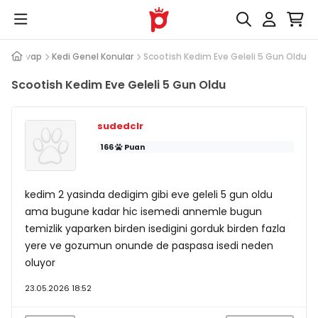
oru Cevap
Kedi Genel Konular
Scootish Kedim Eve Geleli 5 Gun Oldu
Scootish Kedim Eve Geleli 5 Gun Oldu
sudedclr
166
Puan
kedim 2 yasinda dedigim gibi eve geleli 5 gun oldu
ama bugune kadar hic isemedi annemle bugun
temizlik yaparken birden isedigini gorduk birden fazla
yere ve gozumun onunde de paspasa isedi neden
oluyor
23.05.2026 18:52