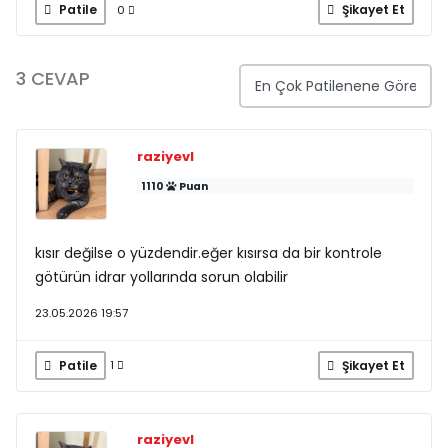
Patile
Şikayet Et
0
3 CEVAP
raziyevl
1110
Puan
kısır değilse o yüzdendir.eğer kısırsa da bir kontrole
götürün idrar yollarında sorun olabilir
23.05.2026 19:57
Patile
Şikayet Et
1
raziyevl