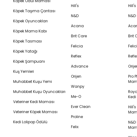
Köpek Ödül Maması
Hill's
Hill
Köpek Taşıma Çantası
N&D
N&D
Köpek Oyuncakları
Acana
Aca
Köpek Mama Kabı
Brit Care
Brit
Köpek Tasması
Felicia
Feli
Köpek Yatağı
Reflex
Refl
Köpek Şampuanı
Advance
Orij
Kuş Yemleri
Orijen
Pro P
Muhabbet Kuşu Yemi
Mam
Wanpy
Muhabbet Kuşu Oyuncakları
Royal
Me-O
Ked
Veteriner Kedi Maması
Ever Clean
Hill'
Veteriner Köpek Maması
Mam
Proline
Kedi Lolipop Ödülü
N&D K
Felix
Mam