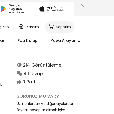
Google
App Store'dan
Play'den
İNDİREBİLİRSİNİZ
İNDİREBİLİRSİNİZ
iş Yap
Yardım
Sepetim
ar
Pati Kulüp
Yuva Arayanlar
214 Görüntüleme
4 Cevap
0 Pati
.
n
SORUNUZ MU VAR?
Uzmanlardan ve diğer üyelerden
faydalı cevaplar almak için: