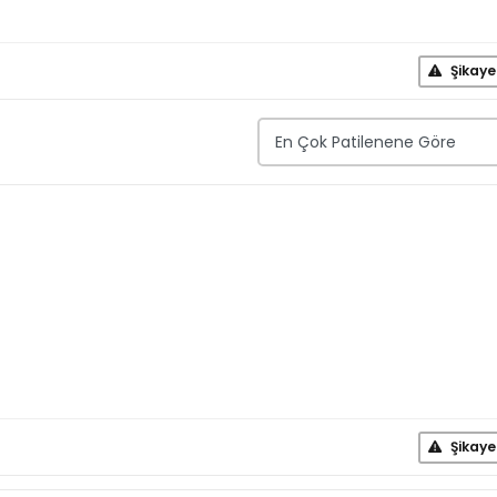
Şikaye
Şikaye