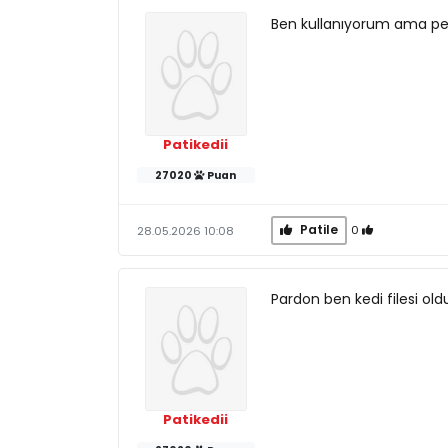
Ben kullanıyorum ama pe
Patikedii
27020
Puan
Patile
0
28.05.2026 10:08
Pardon ben kedi filesi ol
Patikedii