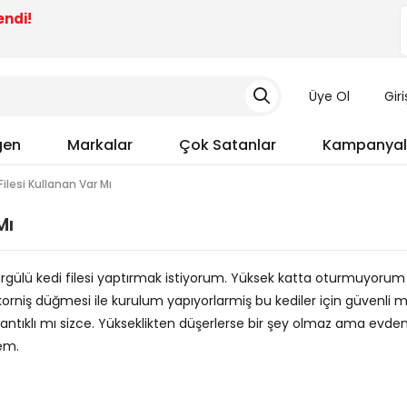
endi!
Üye Ol
Gir
gen
Markalar
Çok Satanlar
Kampanyal
Filesi Kullanan Var Mı
Mı
rgülü kedi filesi yaptırmak istiyorum. Yüksek katta oturmuyorum
orniş düğmesi ile kurulum yapıyorlarmiş bu kediler için güvenli mi
ntıklı mı sizce. Yükseklikten düşerlerse bir şey olmaz ama evde
em.