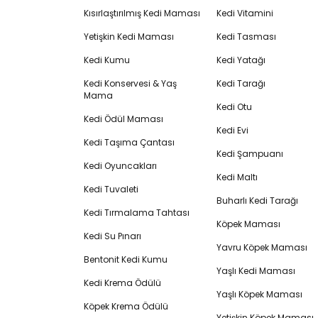
Kısırlaştırılmış Kedi Maması
Kedi Vitamini
Yetişkin Kedi Maması
Kedi Tasması
Kedi Kumu
Kedi Yatağı
Kedi Konservesi & Yaş
Kedi Tarağı
Mama
Kedi Otu
Kedi Ödül Maması
Kedi Evi
Kedi Taşıma Çantası
Kedi Şampuanı
Kedi Oyuncakları
Kedi Maltı
Kedi Tuvaleti
Buharlı Kedi Tarağı
Kedi Tırmalama Tahtası
Köpek Maması
Kedi Su Pınarı
Yavru Köpek Maması
Bentonit Kedi Kumu
Yaşlı Kedi Maması
Kedi Krema Ödülü
Yaşlı Köpek Maması
Köpek Krema Ödülü
Yetişkin Köpek Maması