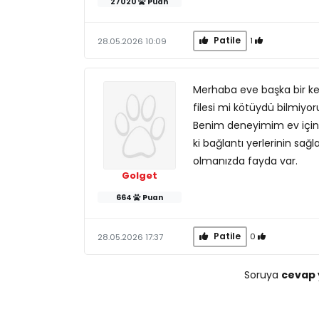
27020
Puan
Patile
1
28.05.2026 10:09
Merhaba eve başka bir ked
filesi mi kötüydü bilmiy
Benim deneyimim ev içind
ki bağlantı yerlerinin sağ
olmanızda fayda var.
Golget
664
Puan
Patile
0
28.05.2026 17:37
Soruya
cevap 