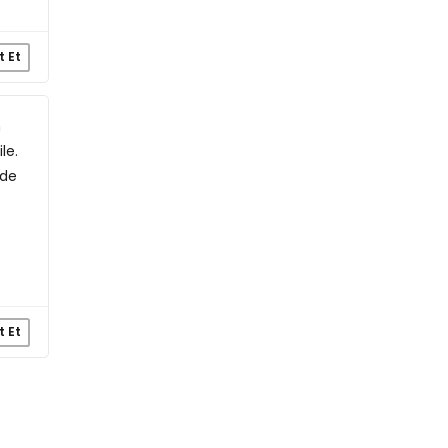
t Et
m
le.
nde
t Et