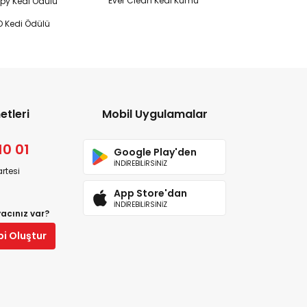
Ever Clean Kedi Kumu
y Kedi Ödülü
 Kedi Ödülü
etleri
Mobil Uygulamalar
10 01
Google Play'den
İNDİREBİLİRSİNİZ
rtesi
App Store'dan
İNDİREBİLİRSİNİZ
yacınız var?
bi Oluştur