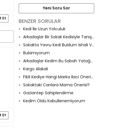
Yeni Soru Sor
t Et
BENZER SORULAR
Kedi İle Uzun Yolculuk
Arkadaşlar Bir Sokak Kedisiyle Tanıştım
Sokakta Yavru Kedi Buldum İshali Var Ne Yapabilirim Evde🙏🏼
Bulamıyorum
Arkadaşlar Kedim Bu Sabah Yatağa İşedi Ve Halıya Sıçtı
Kargo Alakali
Fibli Kediye Hangi Marka İlaci Önerirsiniz
Sokaktaki Canlara Mama Önerisi?
Gaziantep Sahiplendirme
Kedim Öldü Kabullenemiyorum
t Et