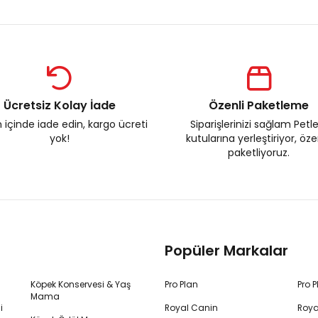
Ücretsiz Kolay İade
Özenli Paketleme
 içinde iade edin, kargo ücreti
Siparişlerinizi sağlam Petl
yok!
kutularına yerleştiriyor, öz
paketliyoruz.
Popüler Markalar
Köpek Konservesi & Yaş
Pro Plan
Pro 
Mama
i
Royal Canin
Roya