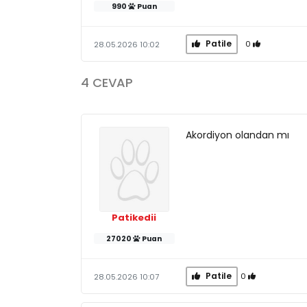
990
Puan
Patile
0
28.05.2026 10:02
4 CEVAP
Akordiyon olandan mı
Patikedii
27020
Puan
Patile
0
28.05.2026 10:07