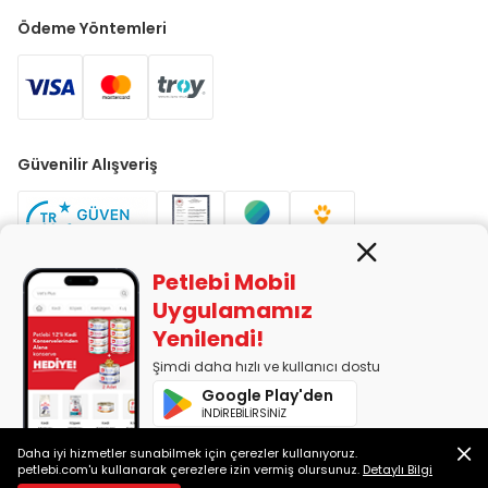
Ödeme Yöntemleri
Güvenilir Alışveriş
Petlebi Mobil
Uygulamamız
Yenilendi!
PETLEBİ EVCİL HAYVAN ÜRÜNLERİ PAZ. SAN. TİC. LTD. ŞTİ. Alaşarköy
Mah. 1. Alaşar Cad. No: 9 Osmangazi/Bursa
Şimdi daha hızlı ve kullanıcı dostu
7290599225 vergi numarasıyla Uludağ Vergi Dairesi'ne bağlıdır.
Google Play'den
İNDİREBİLİRSİNİZ
App Store'dan
Daha iyi hizmetler sunabilmek için çerezler kullanıyoruz.
2014-2026 © petlebi.com v11.89.0
İNDİREBİLİRSİNİZ
petlebi.com'u kullanarak çerezlere izin vermiş olursunuz.
Detaylı Bilgi
Bursa'da sevgiyle yapıldı.