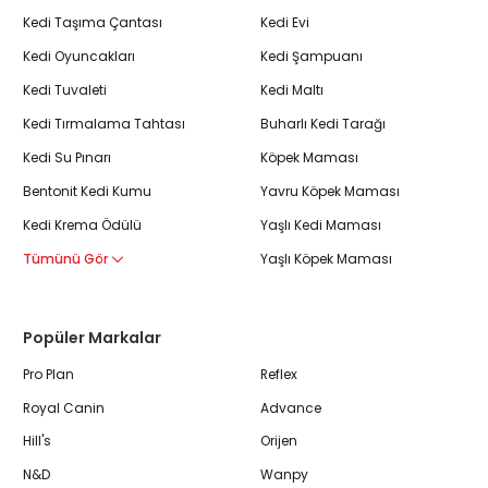
Kedi Taşıma Çantası
Kedi Evi
Kedi Oyuncakları
Kedi Şampuanı
Kedi Tuvaleti
Kedi Maltı
Kedi Tırmalama Tahtası
Buharlı Kedi Tarağı
Kedi Su Pınarı
Köpek Maması
Bentonit Kedi Kumu
Yavru Köpek Maması
Kedi Krema Ödülü
Yaşlı Kedi Maması
Tümünü Gör
Yaşlı Köpek Maması
Popüler Markalar
Pro Plan
Reflex
Royal Canin
Advance
Hill's
Orijen
N&D
Wanpy