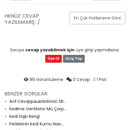
HENÜZ CEVAP
YAZILMAMIŞ :/
Soruya
cevap yazabilmek için
üye girişi yapmalısınız.
Üye Ol
Giriş Yap
89 Görüntüleme
0 Cevap
1 Pati
BENZER SORULAR
Acil Cevapp🙏🙏Nobivac Mi...
Kedime Vantilatör Mü Çarp...
Kedi Dışkı Rengi
Petlebinin Kedi Kumu Nası...