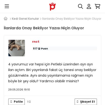
 Cevap
Kedi Genel Konular
İlanlarda Onay Bekliyor Yazısı Niçin Oluyor
İlanlarda Onay Bekliyor Yazısı Niçin Oluyor
rnct
517
Puan
4 yavrumuz var hepsi için Petlebi üzerinden ayrı ayrı
ilan açtım. Biri yayınlandı fakat üç tanesi onay bekliyor
gözükmekte. Aynı anda yayınlamama rağmen niçin
böyle bir şey oldu? Yardımcı olabilir misiniz?
29.05.2026 19:10
Patile
Şikayet Et
1