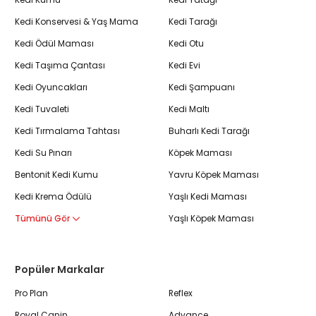
Kedi Konservesi & Yaş Mama
Kedi Tarağı
Kedi Ödül Maması
Kedi Otu
Kedi Taşıma Çantası
Kedi Evi
Kedi Oyuncakları
Kedi Şampuanı
Kedi Tuvaleti
Kedi Maltı
Kedi Tırmalama Tahtası
Buharlı Kedi Tarağı
Kedi Su Pınarı
Köpek Maması
Bentonit Kedi Kumu
Yavru Köpek Maması
Kedi Krema Ödülü
Yaşlı Kedi Maması
Tümünü Gör
Yaşlı Köpek Maması
Popüler Markalar
Pro Plan
Reflex
Royal Canin
Advance