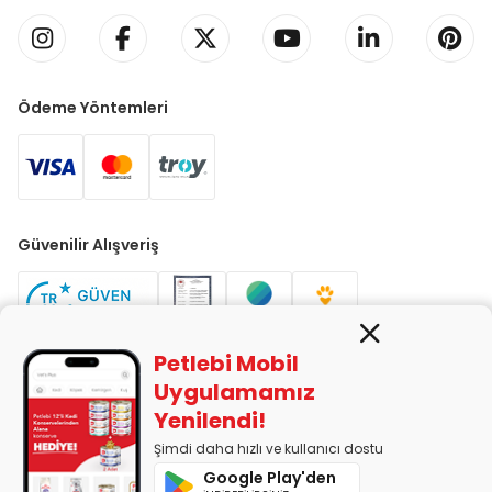
Ödeme Yöntemleri
Güvenilir Alışveriş
Petlebi Mobil
Uygulamamız
Yenilendi!
PETLEBİ EVCİL HAYVAN ÜRÜNLERİ PAZ. SAN. TİC. LTD. ŞTİ. Alaşarköy
Mah. 1. Alaşar Cad. No: 9 Osmangazi/Bursa
Şimdi daha hızlı ve kullanıcı dostu
7290599225 vergi numarasıyla Uludağ Vergi Dairesi'ne bağlıdır.
Google Play'den