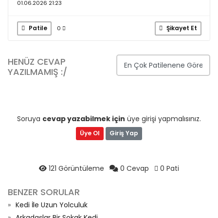
01.06.2026 21:23
Patile
Şikayet Et
0
HENÜZ CEVAP
YAZILMAMIŞ :/
Soruya
cevap yazabilmek için
üye girişi yapmalısınız.
Üye Ol
Giriş Yap
121 Görüntüleme
0 Cevap
0 Pati
BENZER SORULAR
Kedi İle Uzun Yolculuk
Arkadaşlar Bir Sokak Kedi...