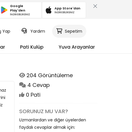
Google
App Store'dan
Play'den
İNDİREBİLİRSİNİZ
İNDİREBİLİRSİNİZ
iş Yap
Yardım
Sepetim
ar
Pati Kulüp
Yuva Arayanlar
204 Görüntüleme
4 Cevap
maz
0 Pati
ini
iz
SORUNUZ MU VAR?
Uzmanlardan ve diğer üyelerden
faydalı cevaplar almak için: