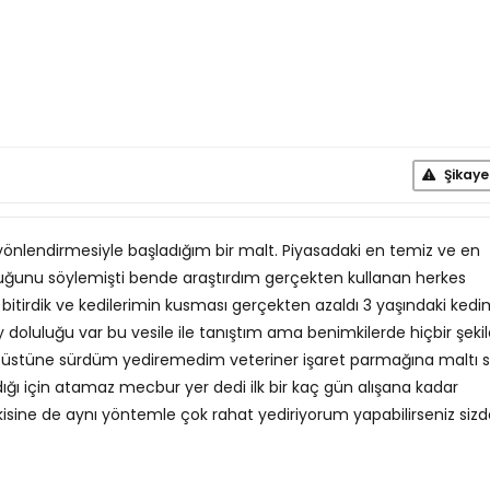
Şikaye
yönlendirmesiyle başladığım bir malt. Piyasadaki en temiz ve en
lduğunu söylemişti bende araştırdım gerçekten kullanan herkes
bitirdik ve kedilerimin kusması gerçekten azaldı 3 yaşındaki ked
 doluluğu var bu vesile ile tanıştım ama benimkilerde hiçbir şeki
üstüne sürdüm yediremedim veteriner işaret parmağına maltı sı
ığı için atamaz mecbur yer dedi ilk bir kaç gün alışana kadar
isine de aynı yöntemle çok rahat yediriyorum yapabilirseniz sizd