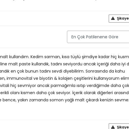
Şikaye
alt kullandım. Kedim sarman, kısa tüylü şimdiye kadar hiç kus
eline malt paste kullandık, tadını seviyordu ancak içeriği daha iyi 
llandık en çok bunun tadını sevdi diyebilirim. Sonrasında da kahu
, immunovital ve biyotin & kolajen çeşitlerini kullanıyorum eli
itali hiç sevmiyor ancak parmağımla ısıtıp verdiğimde daha ço
erikli olanı kısmen daha çok seviyor. İçerik olarak diğerleri arasın
 bence, yakın zamanda somon yağlı malt çıkardı kenizin sevme
Şikaye