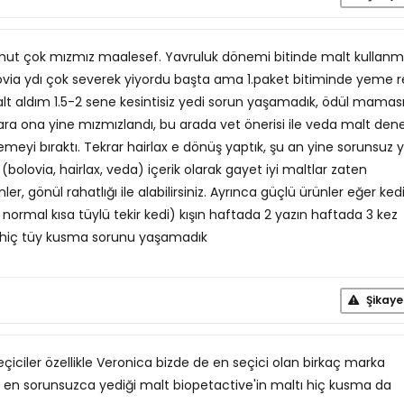
Umut çok mızmız maalesef. Yavruluk dönemi bitinde malt kullan
lovia ydı çok severek yiyordu başta ama 1.paket bitiminde yeme r
alt aldım 1.5-2 sene kesintisiz yedi sorun yaşamadık, ödül mamas
ara ona yine mızmızlandı, bu arada vet önerisi ile veda malt den
eyi bıraktı. Tekrar hairlax e dönüş yaptık, şu an yine sorunsuz y
olovia, hairlax, veda) içerik olarak gayet iyi maltlar zaten
ler, gönül rahatlığı ile alabilirsiniz. Ayrınca güçlü ürünler eğer ked
normal kısa tüylü tekir kedi) kışın haftada 2 yazın haftada 3 kez
iz hiç tüy kusma sorunu yaşamadık
Şikaye
çiciler özellikle Veronica bizde de en seçici olan birkaç marka
 en sorunsuzca yediği malt biopetactive'in maltı hiç kusma da