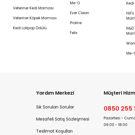
Me-O
Ked
Veteriner Kedi Maması
Ever Clean
Hill'
Veteriner Köpek Maması
Mam
Proline
Kedi Lolipop Ödülü
N&D K
Felix
Mam
Wanp
Me-O
Yardım Merkezi
Müşteri Hizm
Sık Sorulan Sorular
0850 255 
Pazartesi - Cuma
Mesafeli Satış Sözleşmesi
09:00 - 18:00
Teslimat Koşulları