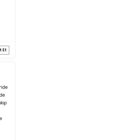
t Et
imde
lde
kıp
e