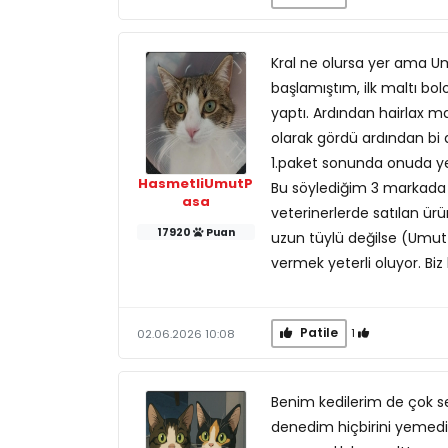
Kral ne olursa yer ama 
başlamıştım, ilk maltı bo
yaptı. Ardından hairlax m
olarak gördü ardından bi 
1.paket sonunda onuda yem
HasmetliUmutP
Bu söylediğim 3 markada (b
asa
veterinerlerde satılan ürün
17920
Puan
uzun tüylü değilse (Umut 
vermek yeterli oluyor. B
Patile
1
02.06.2026 10:08
Benim kedilerim de çok se
denedim hiçbirini yemedi