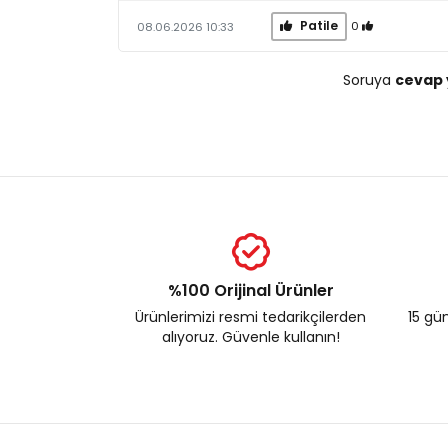
Patile
0
08.06.2026 10:33
Soruya
cevap 
%100 Orijinal Ürünler
Ürünlerimizi resmi tedarikçilerden
15 gün
alıyoruz. Güvenle kullanın!