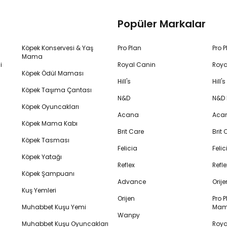
Popüler Markalar
Köpek Konservesi & Yaş
Pro Plan
Pro 
Mama
i
Royal Canin
Roya
Köpek Ödül Maması
Hill's
Hill
Köpek Taşıma Çantası
N&D
N&D
Köpek Oyuncakları
Acana
Aca
Köpek Mama Kabı
Brit Care
Brit
Köpek Tasması
Felicia
Feli
Köpek Yatağı
Reflex
Refl
Köpek Şampuanı
Advance
Orij
Kuş Yemleri
Orijen
Pro P
Muhabbet Kuşu Yemi
Mam
Wanpy
Muhabbet Kuşu Oyuncakları
Royal