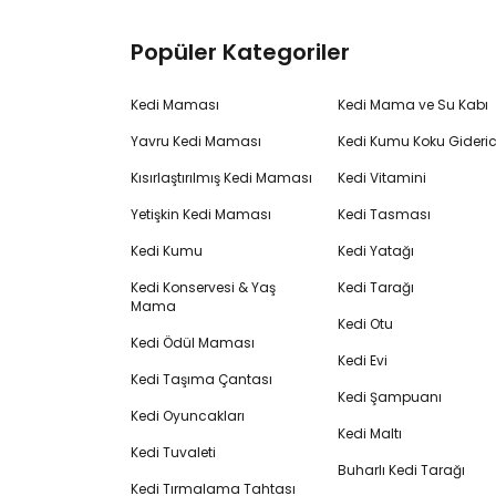
Popüler Kategoriler
Kedi Maması
Kedi Mama ve Su Kabı
Yavru Kedi Maması
Kedi Kumu Koku Gideric
Kısırlaştırılmış Kedi Maması
Kedi Vitamini
Yetişkin Kedi Maması
Kedi Tasması
Kedi Kumu
Kedi Yatağı
Kedi Konservesi & Yaş
Kedi Tarağı
Mama
Kedi Otu
Kedi Ödül Maması
Kedi Evi
Kedi Taşıma Çantası
Kedi Şampuanı
Kedi Oyuncakları
Kedi Maltı
Kedi Tuvaleti
Buharlı Kedi Tarağı
Kedi Tırmalama Tahtası