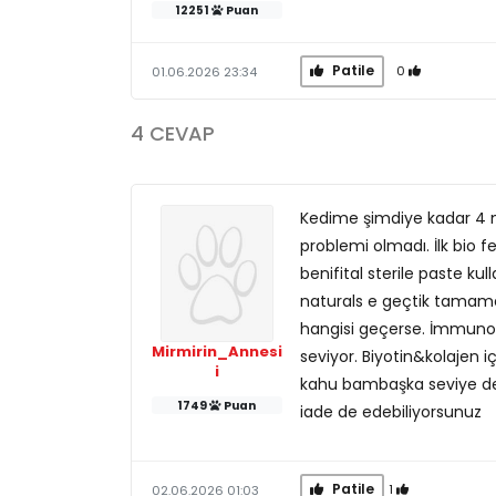
12251
Puan
Patile
0
01.06.2026 23:34
4 CEVAP
Kedime şimdiye kadar 4 m
problemi olmadı. İlk bio f
benifital sterile paste ku
naturals e geçtik tamamen
hangisi geçerse. İmmunov
Mirmirin_Annesi
seviyor. Biyotin&kolajen iç
i
kahu bambaşka seviye de
1749
Puan
iade de edebiliyorsunuz
Patile
1
02.06.2026 01:03