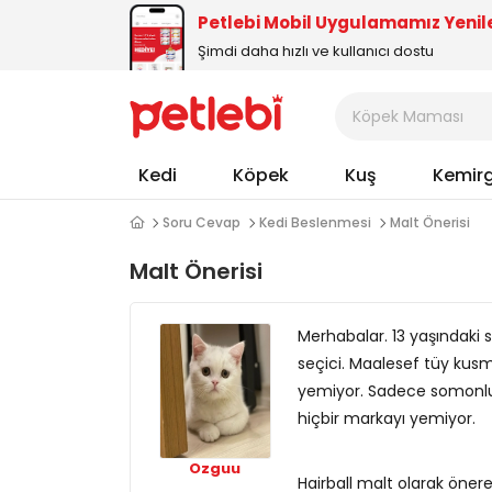
Petlebi Mobil Uygulamamız Yenil
Şimdi daha hızlı ve kullanıcı dostu
Kedi
Köpek
Kuş
Kemir
Soru Cevap
Kedi Beslenmesi
Malt Önerisi
Malt Önerisi
Merhabalar. 13 yaşındak
seçici. Maalesef tüy ku
yemiyor. Sadece somonlu
hiçbir markayı yemiyor.
Ozguu
Hairball malt olarak öner