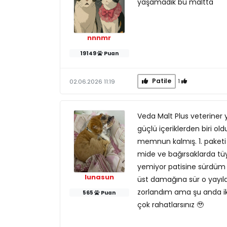
yaşamadık bu maltta
nnnmr
19149
Puan
Patile
1
02.06.2026 11:19
Veda Malt Plus veteriner 
güçlü içeriklerden biri o
memnun kalmış. 1. paketi 
mide ve bağırsaklarda tüy
yemiyor patisine sürdüm 
lunasun
üst damağına sür o yayıld
zorlandım ama şu anda ik
565
Puan
çok rahatlarsınız 🥹