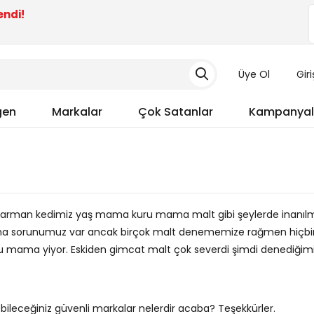
endi!
Üye Ol
Gir
gen
Markalar
Çok Satanlar
Kampanyal
i sarman kedimiz yaş mama kuru mama malt gibi şeylerde inanıl
sma sorunumuz var ancak birçok malt denememize rağmen hiçbir
 mama yiyor. Eskiden gimcat malt çok severdi şimdi denediğim
ebileceğiniz güvenli markalar nelerdir acaba? Teşekkürler.