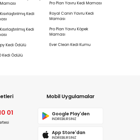
Pro Plan Yavru Kedi Maması
i Maması
Royal Canin Yavru Kedi
s Kısırlaştırılmış Kedi
Maması
ası
Pro Plan Yavru Köpek
ısırlaştırılmış Kedi
Maması
ası
Ever Clean Kedi Kumu
y Kedi Ödülü
 Kedi Ödülü
etleri
Mobil Uygulamalar
10 01
Google Play'den
İNDİREBİLİRSİNİZ
rtesi
App Store'dan
İNDİREBİLİRSİNİZ