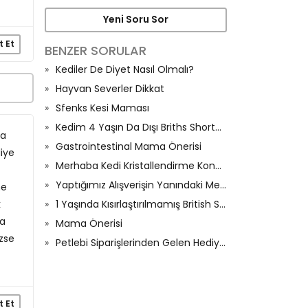
Yeni Soru Sor
t Et
BENZER SORULAR
Kediler De Diyet Nasıl Olmalı?
Hayvan Severler Dikkat
Sfenks Kesi Maması
Kedim 4 Yaşın Da Dışı Briths Shorthair
ma
Gastrointestinal Mama Önerisi
diye
Merhaba Kedi Kristallendirme Konusunda İhtiyaçım Var
Yaptığımız Alışverişin Yanındaki Me-O Yaş Mama Hediyesini Kediler Yemedi Neden ??
me
k
1 Yaşında Kısırlaştırılmamış British Shorthair Kedi İçin En Uygun Mama
da
Mama Önerisi
zse
Petlebi Siparişlerinden Gelen Hediye Ürünler Hakkında
t Et