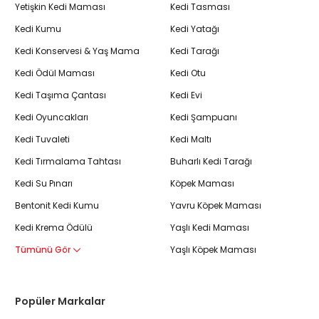
Yetişkin Kedi Maması
Kedi Tasması
Kedi Kumu
Kedi Yatağı
Kedi Konservesi & Yaş Mama
Kedi Tarağı
Kedi Ödül Maması
Kedi Otu
Kedi Taşıma Çantası
Kedi Evi
Kedi Oyuncakları
Kedi Şampuanı
Kedi Tuvaleti
Kedi Maltı
Kedi Tırmalama Tahtası
Buharlı Kedi Tarağı
Kedi Su Pınarı
Köpek Maması
Bentonit Kedi Kumu
Yavru Köpek Maması
Kedi Krema Ödülü
Yaşlı Kedi Maması
Tümünü Gör
Yaşlı Köpek Maması
Popüler Markalar