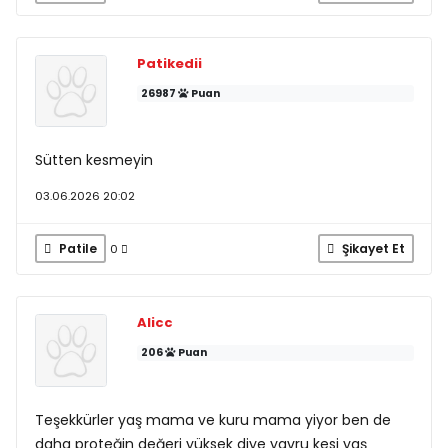
Patikedii
26987
Puan
Sütten kesmeyin
03.06.2026 20:02
Patile
Şikayet Et
0
Alicc
206
Puan
Teşekkürler yaş mama ve kuru mama yiyor ben de
daha proteğin değeri yüksek diye yavru kesi yaş