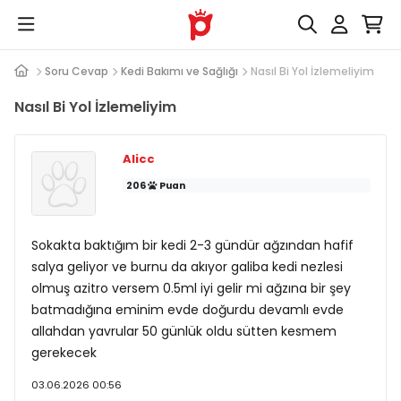
Soru Cevap
Kedi Bakımı ve Sağlığı
Nasıl Bi Yol İzlemeliyim
Nasıl Bi Yol İzlemeliyim
Alicc
206
Puan
Sokakta baktığım bir kedi 2-3 gündür ağzından hafif
salya geliyor ve burnu da akıyor galiba kedi nezlesi
olmuş azitro versem 0.5ml iyi gelir mi ağzına bir şey
batmadığına eminim evde doğurdu devamlı evde
allahdan yavrular 50 günlük oldu sütten kesmem
gerekecek
03.06.2026 00:56