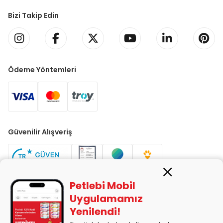
Bizi Takip Edin
Ödeme Yöntemleri
Güvenilir Alışveriş
Petlebi Mobil
Uygulamamız
Yenilendi!
PETLEBİ EVCİL HAYVAN ÜRÜNLERİ PAZ. SAN. TİC. LTD. ŞTİ. Alaşarköy