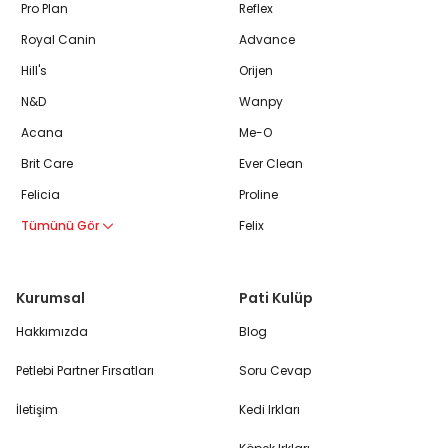
Pro Plan
Reflex
Royal Canin
Advance
Hill's
Orijen
N&D
Wanpy
Acana
Me-O
Brit Care
Ever Clean
Felicia
Proline
Tümünü Gör
Felix
Kurumsal
Pati Kulüp
Hakkımızda
Blog
Petlebi Partner Fırsatları
Soru Cevap
İletişim
Kedi Irkları