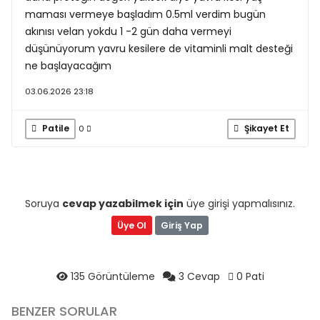
maması vermeye başladım 0.5ml verdim bugün
akınısı velan yokdu 1 -2 gün daha vermeyi
düşünüyorum yavru kesilere de vitaminli malt desteği
ne başlayacağım
03.06.2026 23:18
Patile
Şikayet Et
0
Soruya
cevap yazabilmek için
üye girişi yapmalısınız.
Üye Ol
Giriş Yap
135 Görüntüleme
3 Cevap
0 Pati
BENZER SORULAR