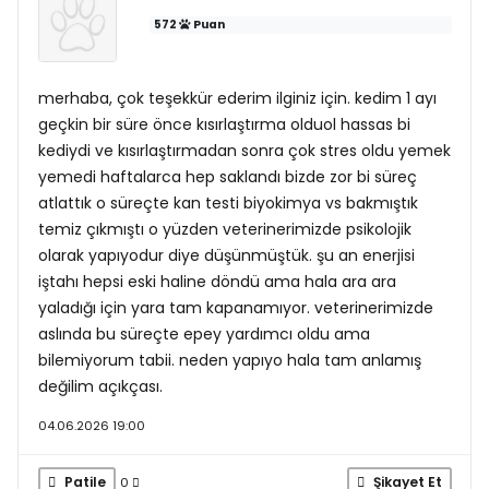
572
Puan
merhaba, çok teşekkür ederim ilginiz için. kedim 1 ayı
geçkin bir süre önce kısırlaştırma olduol hassas bi
kediydi ve kısırlaştırmadan sonra çok stres oldu yemek
yemedi haftalarca hep saklandı bizde zor bi süreç
atlattık o süreçte kan testi biyokimya vs bakmıştık
temiz çıkmıştı o yüzden veterinerimizde psikolojik
olarak yapıyodur diye düşünmüştük. şu an enerjisi
iştahı hepsi eski haline döndü ama hala ara ara
yaladığı için yara tam kapanamıyor. veterinerimizde
aslında bu süreçte epey yardımcı oldu ama
bilemiyorum tabii. neden yapıyo hala tam anlamış
değilim açıkçası.
04.06.2026 19:00
Patile
Şikayet Et
0