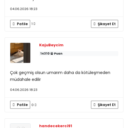
04.06.2026 18:23
Patile
Şikayet Et
1
KajuBeycim
14310
Puan
Çok geçmiş olsun umarım daha da kötüleşmeden
müdahale edilir
04.06.2026 18:23
Patile
Şikayet Et
0
handecekerci91