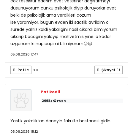
cok tesekkur ederim evet veteriner degistirmeyi
dusunuyorum cunku psikolojik diyip duruyorlar evet
belki de psikolojik ama verdikleri cozum
ise yaramiyor. bugun evden iki saatlik ayrildim o
surede yalniz kaldi yakaligini nasil cikardi bilmiyorum
cikarip bacagini yalayip mahvetmis yine. o kadar
uzgunum ki napicagimi bilmiyorum😔😔
05.06.2026 17:47
Patile
Şikayet Et
0
Patikedii
26984
Puan
Yastık yakalıktan deneyin fakülte hastanesi gidin
05.06.2026 18:12