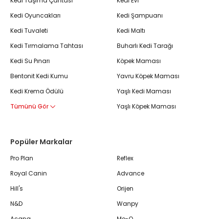
Kedi Taşıma Çantası
Kedi Evi
Kedi Oyuncakları
Kedi Şampuanı
Kedi Tuvaleti
Kedi Maltı
Kedi Tırmalama Tahtası
Buharlı Kedi Tarağı
Kedi Su Pınarı
Köpek Maması
Bentonit Kedi Kumu
Yavru Köpek Maması
Kedi Krema Ödülü
Yaşlı Kedi Maması
Tümünü Gör
Yaşlı Köpek Maması
Popüler Markalar
Pro Plan
Reflex
Royal Canin
Advance
Hill's
Orijen
N&D
Wanpy
Acana
Me-O