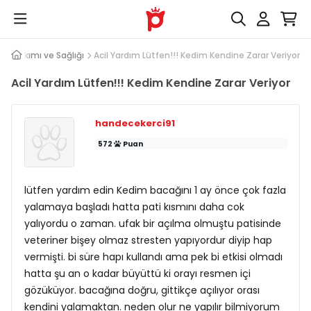
edi Bakımı ve Sağlığı
Acil Yardım Lütfen!!! Kedim Kendine Zarar Veriyor
Acil Yardım Lütfen!!! Kedim Kendine Zarar Veriyor
handecekerci91
572
Puan
lütfen yardım edin Kedim bacağını 1 ay önce çok fazla
yalamaya başladı hatta pati kısmını daha cok
yalıyordu o zaman. ufak bir açılma olmuştu patisinde
veteriner bişey olmaz stresten yapıyordur diyip hap
vermişti. bi süre hapı kullandı ama pek bi etkisi olmadı
hatta şu an o kadar büyüttü ki orayı resmen içi
gözüküyor. bacağına doğru, gittikçe açılıyor orası
kendini yalamaktan. neden olur ne yapılır bilmiyorum