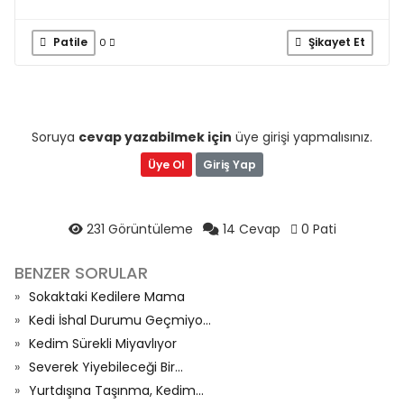
Patile
Şikayet Et
0
Soruya
cevap yazabilmek için
üye girişi yapmalısınız.
Üye Ol
Giriş Yap
231 Görüntüleme
14 Cevap
0 Pati
BENZER SORULAR
Sokaktaki Kedilere Mama
Kedi İshal Durumu Geçmiyo...
Kedim Sürekli Miyavlıyor
Severek Yiyebileceği Bir...
Yurtdışına Taşınma, Kedim...