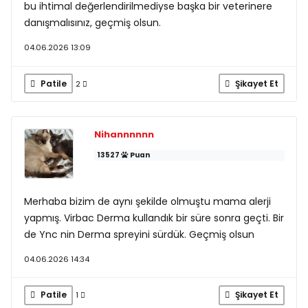
bu ihtimal değerlendirilmediyse başka bir veterinere
danışmalısınız, geçmiş olsun.
04.06.2026 13:09
Patile
Şikayet Et
2
Nihannnnnn
13527
Puan
Merhaba bizim de aynı şekilde olmuştu mama alerji
yapmış. Virbac Derma kullandık bir süre sonra geçti. Bir
de Ync nin Derma spreyini sürdük. Geçmiş olsun
04.06.2026 14:34
Patile
Şikayet Et
1