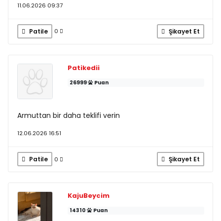
11.06.2026 09:37
Patile
Şikayet Et
0
Patikedii
26999
Puan
Armuttan bir daha teklifi verin
12.06.2026 16:51
Patile
Şikayet Et
0
KajuBeycim
14310
Puan