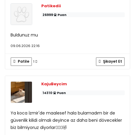
Patikedii
26999
Puan
Buldunuz mu
09.06.2026 22:16
Patile
Şikayet Et
1
KajuBeycim
14310
Puan
Ya koca İzmir'de maalesef hala bulamadım bir de
güvenlik kilidi olmalı deyince az daha beni dövecekler
biz bilmiyoruz diyorlar🤦🏻‍♀️🤣