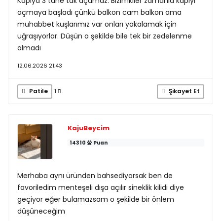
Kapıya 3 tane tak açamaz. Bizimkiler zamanla kapıyı
açmaya başladı çünkü balkon cam balkon ama
muhabbet kuşlarımız var onları yakalamak için
uğraşıyorlar. Düşün o şekilde bile tek bir zedelenme
olmadı
12.06.2026 21:43
Patile
Şikayet Et
1
KajuBeycim
14310
Puan
Merhaba aynı üründen bahsediyorsak ben de
favoriledim menteşeli dışa açılır sineklik kilidi diye
geçiyor eğer bulamazsam o şekilde bir önlem
düşüneceğim