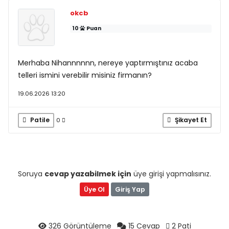
okcb
10
Puan
Merhaba Nihannnnnn, nereye yaptırmıştınız acaba
telleri ismini verebilir misiniz firmanın?
19.06.2026 13:20
Patile
Şikayet Et
0
Soruya
cevap yazabilmek için
üye girişi yapmalısınız.
Üye Ol
Giriş Yap
326 Görüntüleme
15 Cevap
2 Pati