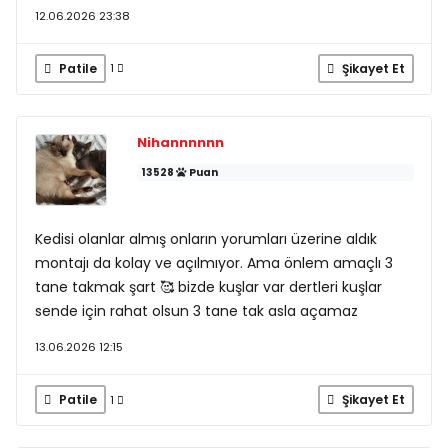
12.06.2026 23:38
Patile
Şikayet Et
1
Nihannnnnn
13528
Puan
Kedisi olanlar almış onların yorumları üzerine aldık
montajı da kolay ve açılmıyor. Ama önlem amaçlı 3
tane takmak şart 🥰 bizde kuşlar var dertleri kuşlar
sende için rahat olsun 3 tane tak asla açamaz
13.06.2026 12:15
Patile
Şikayet Et
1