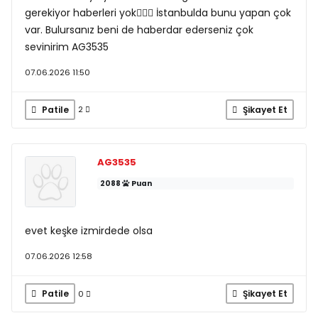
gerekiyor haberleri yok🤦🏻‍♀️ İstanbulda bunu yapan çok
var. Bulursanız beni de haberdar ederseniz çok
sevinirim AG3535
07.06.2026 11:50
Patile
Şikayet Et
2
AG3535
2088
Puan
evet keşke izmirdede olsa
07.06.2026 12:58
Patile
Şikayet Et
0