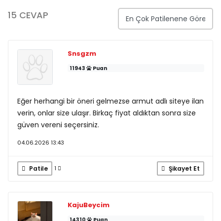
15 CEVAP
Snsgzm
11943
Puan
Eğer herhangi bir öneri gelmezse armut adlı siteye ilan
verin, onlar size ulaşır. Birkaç fiyat aldıktan sonra size
güven vereni seçersiniz.
04.06.2026 13:43
Patile
Şikayet Et
1
KajuBeycim
14310
Puan