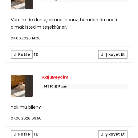
Verdim de dönüş olmadı henüz, buradan da öneri
almak istedim teşekkürler.
04.06.2026 14:00
Patile
Şikayet Et
1
KajuBeycim
14310
Puan
Yok mu bilen?
07.06.2026 09:58
Patile
Şikayet Et
1