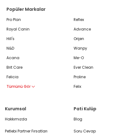
Popüler Markalar
Pro Plan
Reflex
Royal Canin
Advance
Hill's
Orijen
N&D
Wanpy
Acana
Me-O
Brit Care
Ever Clean
Felicia
Proline
Tümünü Gör
Felix
Kurumsal
Pati Kulüp
Hakkımızda
Blog
Petlebi Partner Fırsatları
Soru Cevap