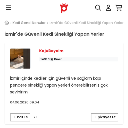
Cevap
Kedi Genel Konular
İzmir'de Güvenli Kedi Sinekliği Yapan Yerler
İzmir'de Güvenli Kedi Sinekliği Yapan Yerler
KajuBeycim
14310
Puan
İzmir içinde kediler için güvenli ve sağlam kapı
pencere sinekliği yapan yerleri önerebilirseniz çok
sevinirim
04.06.2026 09:04
Patile
Şikayet Et
2