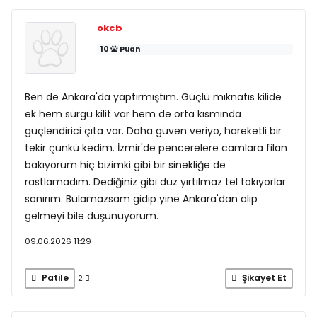
okcb
10
Puan
Ben de Ankara'da yaptırmıştım. Güçlü mıknatıs kilide
ek hem sürgü kilit var hem de orta kısmında
güçlendirici çıta var. Daha güven veriyo, hareketli bir
tekir çünkü kedim. İzmir'de pencerelere camlara filan
bakıyorum hiç bizimki gibi bir sinekliğe de
rastlamadım. Dediğiniz gibi düz yırtılmaz tel takıyorlar
sanırım. Bulamazsam gidip yine Ankara'dan alıp
gelmeyi bile düşünüyorum.
09.06.2026 11:29
Patile
Şikayet Et
2