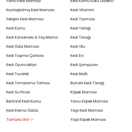
Yavru Kedi Maması
Kedi Kumu Koku Giderici
Kısırlaştırılmış Kedi Maması
Kedi Vitamini
Yetişkin Kedi Maması
Kedi Tasması
Kedi Kumu
Kedi Yatağı
Kedi Konservesi & Yaş Mama
Kedi Tarağı
Kedi Ödül Maması
Kedi Otu
Kedi Taşıma Çantası
Kedi Evi
Kedi Oyuncakları
Kedi Şampuanı
Kedi Tuvaleti
Kedi Maltı
Kedi Tırmalama Tahtası
Buharlı Kedi Tarağı
Kedi Su Pınarı
Köpek Maması
Bentonit Kedi Kumu
Yavru Köpek Maması
Kedi Krema Ödülü
Yaşlı Kedi Maması
Tümünü Gör
Yaşlı Köpek Maması