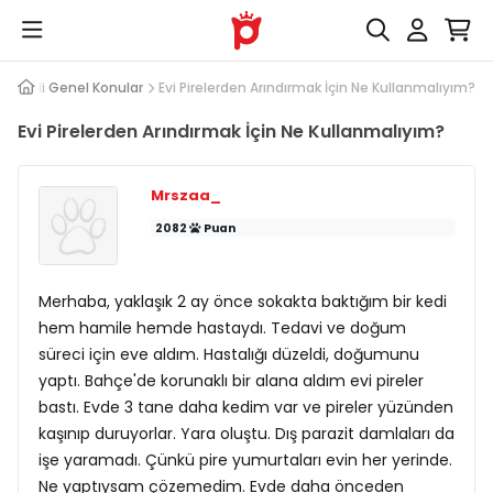
p
Kedi Genel Konular
Evi Pirelerden Arındırmak İçin Ne Kullanmalıyım?
Evi Pirelerden Arındırmak İçin Ne Kullanmalıyım?
Mrszaa_
2082
Puan
Merhaba, yaklaşık 2 ay önce sokakta baktığım bir kedi
hem hamile hemde hastaydı. Tedavi ve doğum
süreci için eve aldım. Hastalığı düzeldi, doğumunu
yaptı. Bahçe'de korunaklı bir alana aldım evi pireler
bastı. Evde 3 tane daha kedim var ve pireler yüzünden
kaşınıp duruyorlar. Yara oluştu. Dış parazit damlaları da
işe yaramadı. Çünkü pire yumurtaları evin her yerinde.
Ne yaptıysam çözemedim. Evde daha önceden