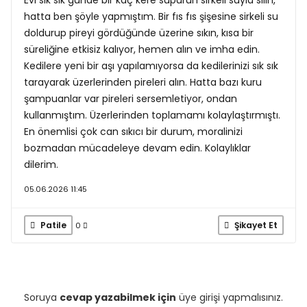
Evi sık sık günde bir kaç kere süpürün sirkeli suyla silin,
hatta ben şöyle yapmıştım. Bir fıs fıs şişesine sirkeli su
doldurup pireyi gördüğünde üzerine sıkın, kısa bir
süreliğine etkisiz kalıyor, hemen alın ve imha edin.
Kedilere yeni bir aşı yapılamıyorsa da kedilerinizi sık sık
tarayarak üzerlerinden pireleri alın. Hatta bazı kuru
şampuanlar var pireleri sersemletiyor, ondan
kullanmıştım. Üzerlerinden toplamamı kolaylaştırmıştı.
En önemlisi çok can sıkıcı bir durum, moralinizi
bozmadan mücadeleye devam edin. Kolaylıklar
dilerim.
05.06.2026 11:45
Patile
Şikayet Et
0
Soruya
cevap yazabilmek için
üye girişi yapmalısınız.