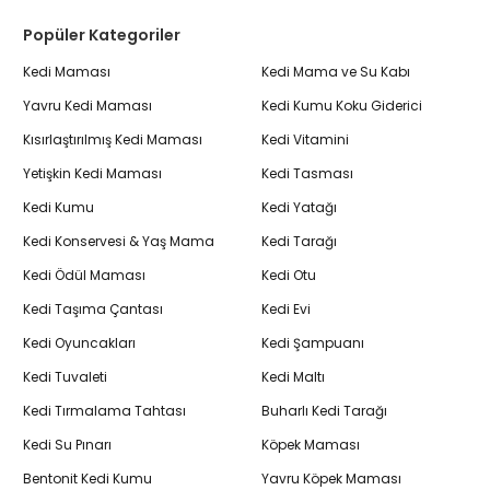
Popüler Kategoriler
Kedi Maması
Kedi Mama ve Su Kabı
Yavru Kedi Maması
Kedi Kumu Koku Giderici
Kısırlaştırılmış Kedi Maması
Kedi Vitamini
Yetişkin Kedi Maması
Kedi Tasması
Kedi Kumu
Kedi Yatağı
Kedi Konservesi & Yaş Mama
Kedi Tarağı
Kedi Ödül Maması
Kedi Otu
Kedi Taşıma Çantası
Kedi Evi
Kedi Oyuncakları
Kedi Şampuanı
Kedi Tuvaleti
Kedi Maltı
Kedi Tırmalama Tahtası
Buharlı Kedi Tarağı
Kedi Su Pınarı
Köpek Maması
Bentonit Kedi Kumu
Yavru Köpek Maması