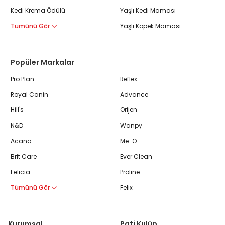
Kedi Krema Ödülü
Yaşlı Kedi Maması
Tümünü Gör
Yaşlı Köpek Maması
Popüler Markalar
Pro Plan
Reflex
Royal Canin
Advance
Hill's
Orijen
N&D
Wanpy
Acana
Me-O
Brit Care
Ever Clean
Felicia
Proline
Tümünü Gör
Felix
Kurumsal
Pati Kulüp