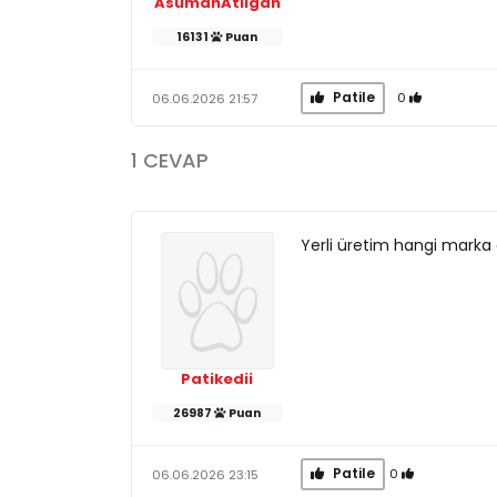
AsumanAtilgan
16131
Puan
Patile
0
06.06.2026 21:57
1 CEVAP
Yerli üretim hangi marka
Patikedii
26987
Puan
Patile
0
06.06.2026 23:15