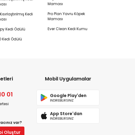
Maması
ası
Pro Plan Yavru Köpek
ısırlaştırılmış Kedi
Maması
ası
Ever Clean Kedi Kumu
y Kedi Ödülü
 Kedi Ödülü
etleri
Mobil Uygulamalar
10 01
Google Play'den
İNDİREBİLİRSİNİZ
rtesi
App Store'dan
İNDİREBİLİRSİNİZ
yacınız var?
bi Oluştur