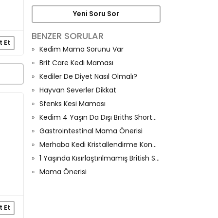
Yeni Soru Sor
BENZER SORULAR
t Et
Kedim Mama Sorunu Var
Brit Care Kedi Maması
Kediler De Diyet Nasıl Olmalı?
Hayvan Severler Dikkat
Sfenks Kesi Maması
Kedim 4 Yaşın Da Dışı Briths Shorthair
Gastrointestinal Mama Önerisi
Merhaba Kedi Kristallendirme Konusunda İhtiyaçım Var
1 Yaşında Kısırlaştırılmamış British Shorthair Kedi İçin En Uygun Mama
Mama Önerisi
t Et