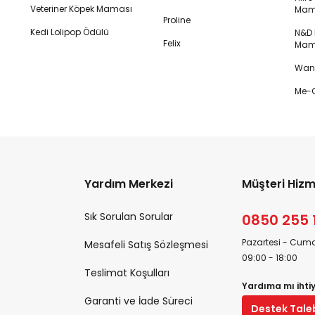
Veteriner Köpek Maması
Mam
Proline
Kedi Lolipop Ödülü
N&D K
Felix
Mam
Wanp
Me-O
Yardım Merkezi
Müşteri Hizm
Sık Sorulan Sorular
0850 255 
Pazartesi - Cuma
Mesafeli Satış Sözleşmesi
09:00 - 18:00
Teslimat Koşulları
Yardıma mı ihti
Garanti ve İade Süreci
Destek Tale