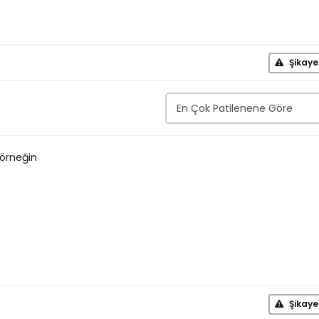
Şikaye
 örneğin
Şikaye