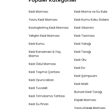
Popüler Kategoriler
Kedi Maması
Kedi Mama ve Su Kabı
Yavru Kedi Maması
Kedi Kumu Koku Gideric
Kısırlaştırılmış Kedi Maması
Kedi Vitamini
Yetişkin Kedi Maması
Kedi Tasması
Kedi Kumu
Kedi Yatağı
Kedi Konservesi & Yaş
Kedi Tarağı
Mama
Kedi Otu
Kedi Ödül Maması
Kedi Evi
Kedi Taşıma Çantası
Kedi Şampuanı
Kedi Oyuncakları
Kedi Maltı
Kedi Tuvaleti
Buharlı Kedi Tarağı
Kedi Tırmalama Tahtası
Köpek Maması
Kedi Su Pınarı
Yavru Köpek Maması