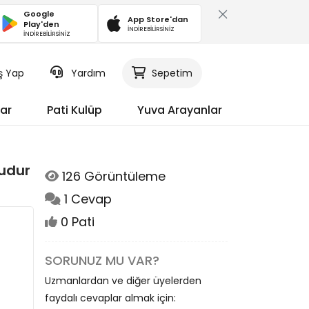
Google
App Store'dan
Play'den
İNDİREBİLİRSİNİZ
İNDİREBİLİRSİNİZ
iş Yap
Yardım
Sepetim
ar
Pati Kulüp
Yuva Arayanlar
Mudur
126 Görüntüleme
1 Cevap
0 Pati
SORUNUZ MU VAR?
Uzmanlardan ve diğer üyelerden
faydalı cevaplar almak için: