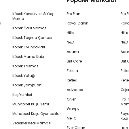
Popüler Markalar
Köpek Konservesi & Yaş
Pro Plan
Pro 
Mama
i
Royal Canin
Roya
Köpek Ödül Maması
Hill's
Hill
Köpek Taşıma Çantası
N&D
N&D
Köpek Oyuncakları
Acana
Aca
Köpek Mama Kabı
Brit Care
Brit
Köpek Tasması
Felicia
Feli
Köpek Yatağı
Reflex
Refl
Köpek Şampuanı
Advance
Orij
Kuş Yemleri
Orijen
Pro P
Muhabbet Kuşu Yemi
Mam
Wanpy
Muhabbet Kuşu Oyuncakları
Royal
Me-O
Ked
Veteriner Kedi Maması
Ever Clean
Hill'