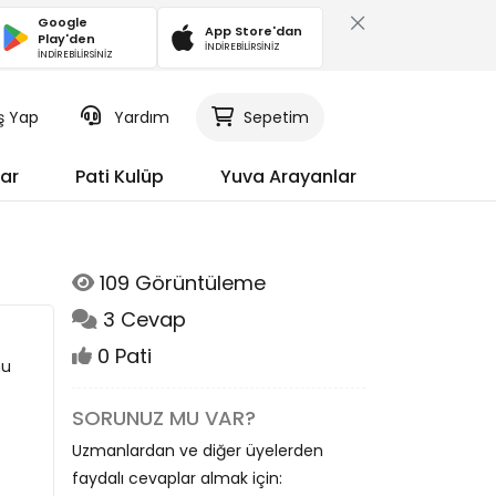
Google
App Store'dan
Play'den
İNDİREBİLİRSİNİZ
İNDİREBİLİRSİNİZ
iş Yap
Yardım
Sepetim
ar
Pati Kulüp
Yuva Arayanlar
109 Görüntüleme
3 Cevap
0 Pati
nu
SORUNUZ MU VAR?
Uzmanlardan ve diğer üyelerden
faydalı cevaplar almak için: