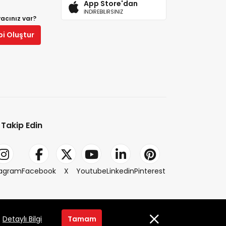
App Store'dan
İNDİREBİLİRSİNİZ
yacınız var?
bi Oluştur
i Takip Edin
tagram
Facebook
X
Youtube
Linkedin
Pinterest
2014-2026 © petlebi.com v11.89.0
.
Detaylı Bilgi
Tamam