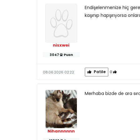
Endişelenmenize hiç gere
kaşınıp hapşırıyorsa onlar
nisxwei
3047
Puan
Patile
0
08.06.2026 02:22
Merhaba bizde de ara sıra
Nihannnnnn