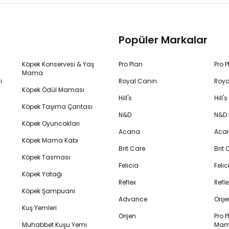
Popüler Markalar
Köpek Konservesi & Yaş
Pro Plan
Pro 
Mama
i
Royal Canin
Roya
Köpek Ödül Maması
Hill's
Hill
Köpek Taşıma Çantası
N&D
N&D
Köpek Oyuncakları
Acana
Aca
Köpek Mama Kabı
Brit Care
Brit
Köpek Tasması
Felicia
Feli
Köpek Yatağı
Reflex
Refl
Köpek Şampuanı
Advance
Orij
Kuş Yemleri
Orijen
Pro P
Muhabbet Kuşu Yemi
Mam