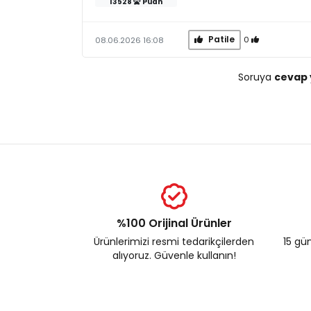
13528
Puan
Patile
0
08.06.2026 16:08
Soruya
cevap 
%100 Orijinal Ürünler
Ürünlerimizi resmi tedarikçilerden
15 gün
alıyoruz. Güvenle kullanın!