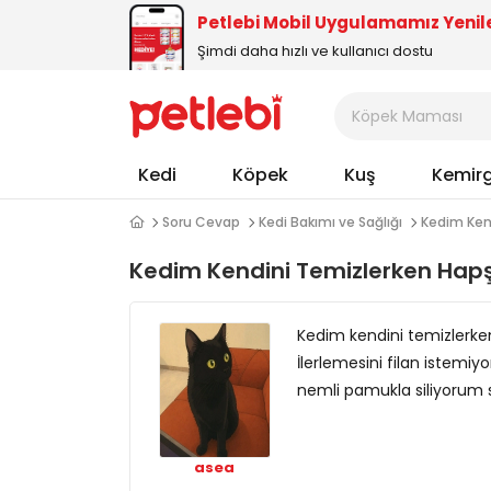
Petlebi Mobil Uygulamamız Yenil
Şimdi daha hızlı ve kullanıcı dostu
Kedi
Köpek
Kuş
Kemir
Soru Cevap
Kedi Bakımı ve Sağlığı
Kedim Kend
Kedim Kendini Temizlerken Hapş
Kedim kendini temizlerken 
İlerlemesini filan istemi
nemli pamukla siliyorum
asea