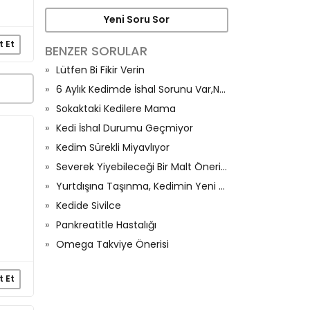
Yeni Soru Sor
t Et
BENZER SORULAR
Lütfen Bi Fikir Verin
6 Aylık Kedimde İshal Sorunu Var,Neden Olur?
Sokaktaki Kedilere Mama
Kedi İshal Durumu Geçmiyor
Kedim Sürekli Miyavlıyor
Severek Yiyebileceği Bir Malt Önerisi Olan Var Mı
Yurtdışına Taşınma, Kedimin Yeni Düzenine Alışma Süreci Ve İştahı
Kedide Sivilce
Pankreatitle Hastalığı
Omega Takviye Önerisi
t Et