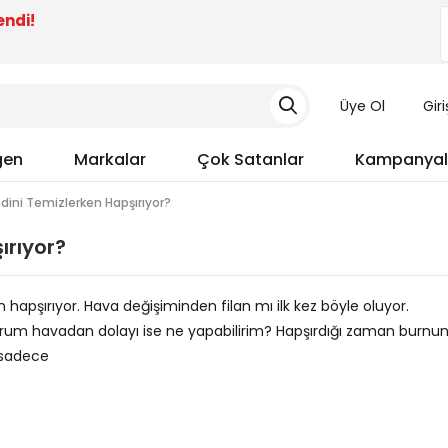
endi!
Üye Ol
Gir
gen
Markalar
Çok Satanlar
Kampanyal
ini Temizlerken Hapşırıyor?
ırıyor?
hapşırıyor. Hava değişiminden filan mı ilk kez böyle oluyor.
yorum havadan dolayı ise ne yapabilirim? Hapşırdığı zaman burnu
 sadece