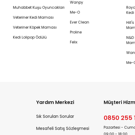
Wanpy
Muhabbet Kuşu Oyuncakları
Royal
Me-O
Ked
Veteriner Kedi Maması
Ever Clean
Hill'
Veteriner Köpek Maması
Mam
Proline
Kedi Lolipop Ödülü
N&D K
Felix
Mam
Wanp
Me-O
Yardım Merkezi
Müşteri Hizm
Sık Sorulan Sorular
0850 255 
Pazartesi - Cuma
Mesafeli Satış Sözleşmesi
09:00 - 18:00