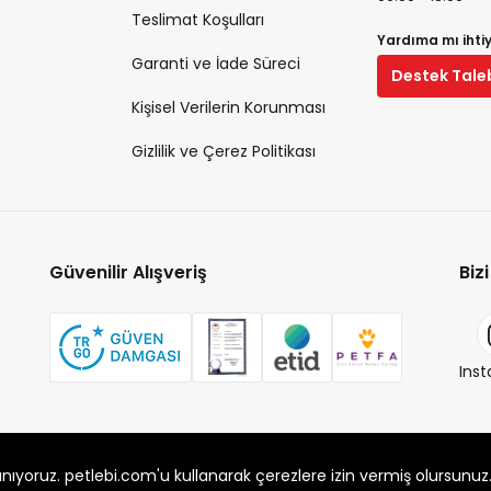
Teslimat Koşulları
Yardıma mı ihti
Garanti ve İade Süreci
Destek Tale
Kişisel Verilerin Korunması
Gizlilik ve Çerez Politikası
Güvenilir Alışveriş
Biz
Ins
 Alaşarköy Mah. 1. Alaşar Cad. No: 9 Osmangazi/Bursa
anıyoruz. petlebi.com'u kullanarak çerezlere izin vermiş olursunuz