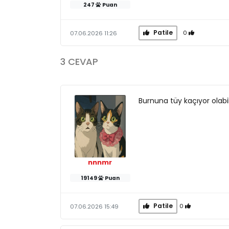
247
Puan
Patile
0
07.06.2026 11:26
3 CEVAP
Burnuna tüy kaçıyor olabil
nnnmr
19149
Puan
Patile
0
07.06.2026 15:49