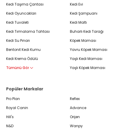
Kedi Taşıma Çantası
Kedi Evi
Kedi Oyuncakları
Kedi Şampuanı
Kedi Tuvaleti
Kedi Maltı
Kedi Tırmalama Tahtası
Buharlı Kedi Tarağı
Kedi Su Pınarı
Köpek Maması
Bentonit Kedi Kumu
Yavru Köpek Maması
Kedi Krema Ödülü
Yaşlı Kedi Maması
Tümünü Gör
Yaşlı Köpek Maması
Popüler Markalar
Pro Plan
Reflex
Royal Canin
Advance
Hill's
Orijen
N&D
Wanpy