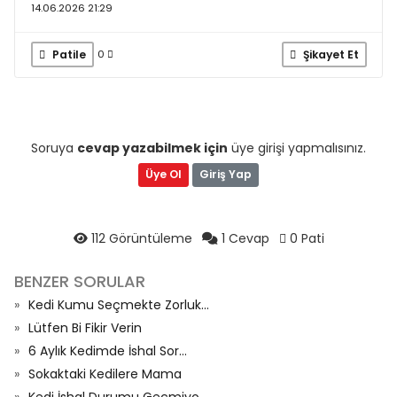
14.06.2026 21:29
Patile
Şikayet Et
0
Soruya
cevap yazabilmek için
üye girişi yapmalısınız.
Üye Ol
Giriş Yap
112 Görüntüleme
1 Cevap
0 Pati
BENZER SORULAR
Kedi Kumu Seçmekte Zorluk...
Lütfen Bi Fikir Verin
6 Aylık Kedimde İshal Sor...
Sokaktaki Kedilere Mama
Kedi İshal Durumu Geçmiyo...