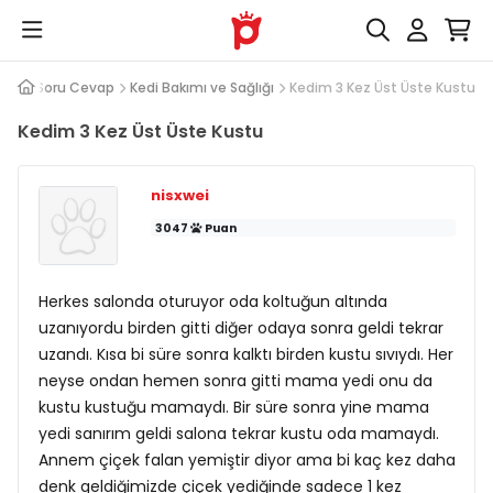
Soru Cevap
Kedi Bakımı ve Sağlığı
Kedim 3 Kez Üst Üste Kustu
Kedim 3 Kez Üst Üste Kustu
nisxwei
3047
Puan
Herkes salonda oturuyor oda koltuğun altında
uzanıyordu birden gitti diğer odaya sonra geldi tekrar
uzandı. Kısa bi süre sonra kalktı birden kustu sıvıydı. Her
neyse ondan hemen sonra gitti mama yedi onu da
kustu kustuğu mamaydı. Bir süre sonra yine mama
yedi sanırım geldi salona tekrar kustu oda mamaydı.
Annem çiçek falan yemiştir diyor ama bi kaç kez daha
denk geldiğimizde çiçek yediğinde sadece 1 kez