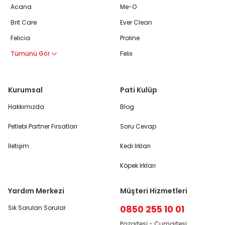
Acana
Me-O
Brit Care
Ever Clean
Felicia
Proline
Tümünü Gör
Felix
Kurumsal
Pati Kulüp
Hakkımızda
Blog
Petlebi Partner Fırsatları
Soru Cevap
İletişim
Kedi Irkları
Köpek Irkları
Yardım Merkezi
Müşteri Hizmetleri
0850 255 10 01
Sık Sorulan Sorular
Pazartesi - Cumartesi