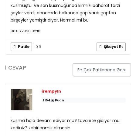
kusmuştu. Ve son kusmuğunda kırmızı baharat tarzı
şeyler vardı, annemde balkonda çöp vardı çöpten
birşeyler yemiştir diyor. Normal mi bu
08.06.2026 02:18
Patile
Şikayet Et
0
1 CEVAP
irempyln
1154
Puan
kusma hala devam ediyor mu? tuvalete gidiyor mu
kediniz? zehirlenmis olmasin