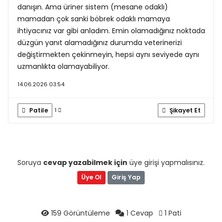
danışın. Ama üriner sistem (mesane odaklı)
mamadan çok sanki böbrek odaklı mamaya
ihtiyacınız var gibi anladım. Emin olamadığınız noktada
düzgün yanıt alamadığınız durumda veterinerizi
değiştirmekten çekinmeyin, hepsi aynı seviyede aynı
uzmanlıkta olamayabiliyor.
14.06.2026 03:54
Patile
Şikayet Et
1
Soruya
cevap yazabilmek için
üye girişi yapmalısınız.
Üye Ol
Giriş Yap
159 Görüntüleme
1 Cevap
1 Pati