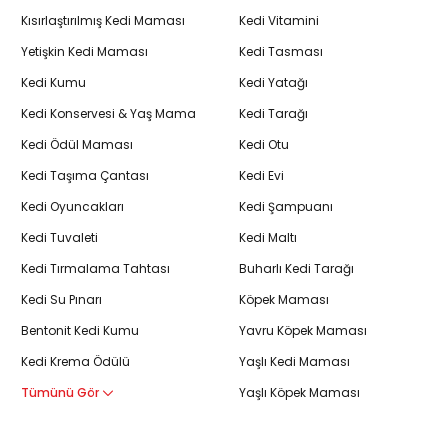
Kısırlaştırılmış Kedi Maması
Kedi Vitamini
Yetişkin Kedi Maması
Kedi Tasması
Kedi Kumu
Kedi Yatağı
Kedi Konservesi & Yaş Mama
Kedi Tarağı
Kedi Ödül Maması
Kedi Otu
Kedi Taşıma Çantası
Kedi Evi
Kedi Oyuncakları
Kedi Şampuanı
Kedi Tuvaleti
Kedi Maltı
Kedi Tırmalama Tahtası
Buharlı Kedi Tarağı
Kedi Su Pınarı
Köpek Maması
Bentonit Kedi Kumu
Yavru Köpek Maması
Kedi Krema Ödülü
Yaşlı Kedi Maması
Tümünü Gör
Yaşlı Köpek Maması