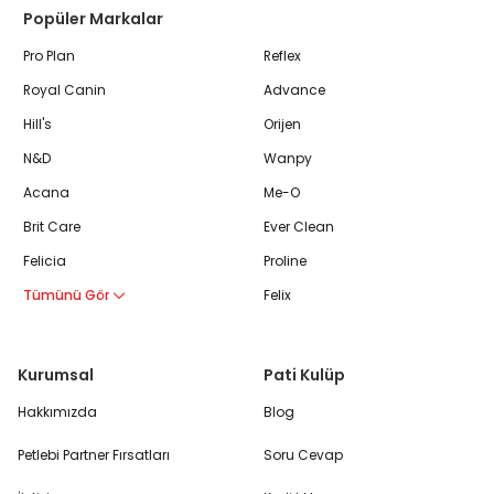
Popüler Markalar
Pro Plan
Reflex
Royal Canin
Advance
Hill's
Orijen
N&D
Wanpy
Acana
Me-O
Brit Care
Ever Clean
Felicia
Proline
Tümünü Gör
Felix
Kurumsal
Pati Kulüp
Hakkımızda
Blog
Petlebi Partner Fırsatları
Soru Cevap