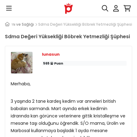
i Bakımı ve Sağlığı
Sdma Değeri Yüksekliği Böbrek Yetmezliği Şüphesi
Sdma Değeri Yüksekliği Böbrek Yetmezliği Şüphesi
lunasun
565
Puan
Merhaba,
3 yaşında 2 tane kardeş kedim var anneleri british
babaları sarmandı. Mart ayında erkek kedimin
idrarında kan görünce veterinere gittik kristalleşme ve
mesane taşı olduğunu öğrendik. S/O mama, Ürolin ve
Marbosal kullanmaya başladık 1 ayda mesane