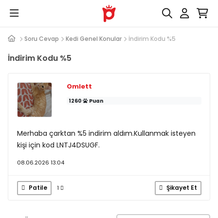
Soru Cevap
Kedi Genel Konular
İndirim Kodu %5
İndirim Kodu %5
Omlett
1260
Puan
Merhaba çarktan %5 indirim aldım.Kullanmak isteyen
kişi için kod LNTJ4DSUGF.
08.06.2026 13:04
Patile
Şikayet Et
1