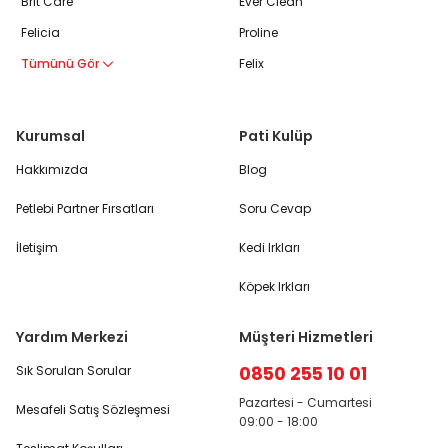
Brit Care
Ever Clean
Felicia
Proline
Tümünü Gör
Felix
Kurumsal
Pati Kulüp
Hakkımızda
Blog
Petlebi Partner Fırsatları
Soru Cevap
İletişim
Kedi Irkları
Köpek Irkları
Yardım Merkezi
Müşteri Hizmetleri
0850 255 10 01
Sık Sorulan Sorular
Pazartesi - Cumartesi
Mesafeli Satış Sözleşmesi
09:00 - 18:00