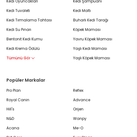
Kedi Oyuncakları
Kedi Şampuanı
Kedi Tuvaleti
Kedi Maltı
Kedi Tırmalama Tahtası
Buharlı Kedi Tarağı
Kedi Su Pınarı
Köpek Maması
Bentonit Kedi Kumu
Yavru Köpek Maması
Kedi Krema Ödülü
Yaşlı Kedi Maması
Tümünü Gör
Yaşlı Köpek Maması
Popüler Markalar
Pro Plan
Reflex
Royal Canin
Advance
Hill's
Orijen
N&D
Wanpy
Acana
Me-O