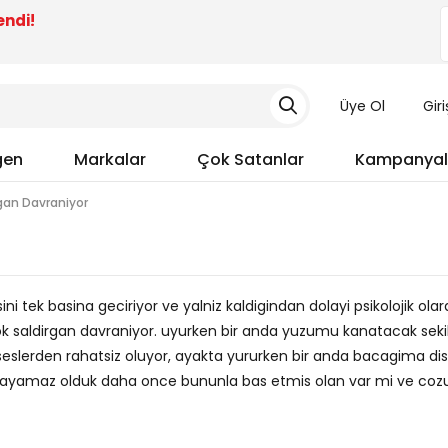
endi!
Üye Ol
Gir
gen
Markalar
Çok Satanlar
Kampanyal
gan Davraniyor
ini tek basina geciriyor ve yalniz kaldigindan dolayi psikolojik olar
ok saldirgan davraniyor. uyurken bir anda yuzumu kanatacak seki
 seslerden rahatsiz oluyor, ayakta yururken bir anda bacagima dis
yasayamaz olduk daha once bununla bas etmis olan var mi ve co