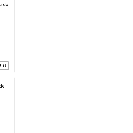
yordu
t Et
 de