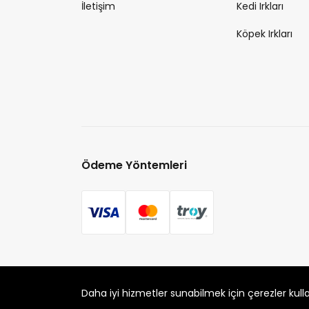
İletişim
Kedi Irkları
Köpek Irkları
Ödeme Yöntemleri
PETLEBİ EVCİL HAYVAN ÜRÜNLERİ PAZ. SAN. TİC. LTD. ŞTİ.
Daha iyi hizmetler sunabilmek için çerezler kull
7290599225 vergi numarasıyla Uludağ Vergi Dairesi'ne