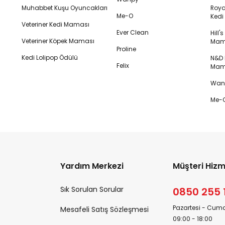
Muhabbet Kuşu Oyuncakları
Royal
Me-O
Ked
Veteriner Kedi Maması
Ever Clean
Hill'
Veteriner Köpek Maması
Mam
Proline
Kedi Lolipop Ödülü
N&D K
Felix
Mam
Wanp
Me-O
Yardım Merkezi
Müşteri Hizm
Sık Sorulan Sorular
0850 255 
Pazartesi - Cuma
Mesafeli Satış Sözleşmesi
09:00 - 18:00