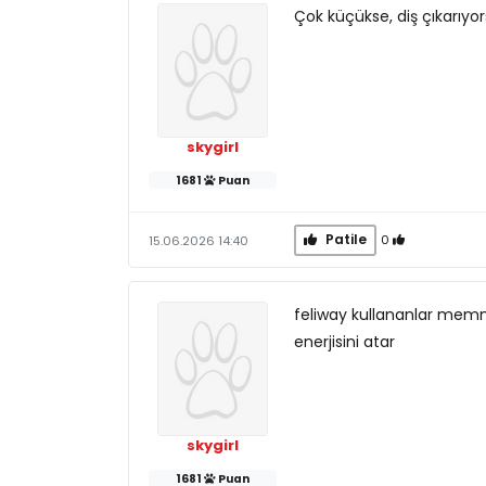
Çok küçükse, diş çıkarıyor
skygirl
1681
Puan
Patile
0
15.06.2026 14:40
feliway kullananlar memnun
enerjisini atar
skygirl
1681
Puan