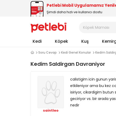
Petlebi Mobil Uygulamamız Yenil
Şimdi daha hızlı ve kullanıcı dostu
Kedi
Köpek
Kuş
Kemir
Soru Cevap
Kedi Genel Konular
Kedim Saldir
Kedim Saldirgan Davraniyor
calistigim icin gunun yaris
etkileniyor ama bu kez c
isiriyor, cikardigim butun
geciriyor vs. bir arada 
nedir
saintleo