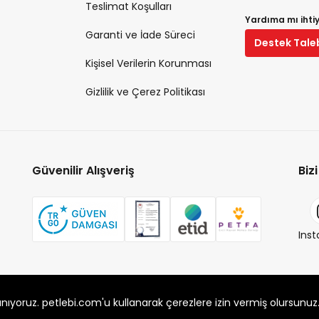
Teslimat Koşulları
Yardıma mı ihti
Garanti ve İade Süreci
Destek Tale
Kişisel Verilerin Korunması
Gizlilik ve Çerez Politikası
Güvenilir Alışveriş
Biz
Ins
 Alaşarköy Mah. 1. Alaşar Cad. No: 9 Osmangazi/Bursa
anıyoruz. petlebi.com'u kullanarak çerezlere izin vermiş olursunuz
 bağlıdır.