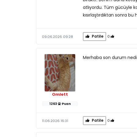
atlıyordu. Tüm gücüyle ka
kısırlaştırdıktan sonra bu
Patile
0
09.06.2026 09:28
Merhaba son durum nedi
Omlett
1263
Puan
Patile
0
11.06.2026 16:31