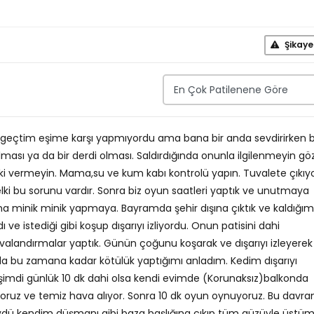
Şikaye
eçtim eşime karşı yapmıyordu ama bana bir anda sevdirirken b
lması ya da bir derdi olması. Saldırdığında onunla ilgilenmeyin gö
i vermeyin. Mama,su ve kum kabı kontrolü yapın. Tuvalete çıkıy
elki bu sorunu vardır. Sonra biz oyun saatleri yaptık ve unutmaya
ma minik minik yapmaya. Bayramda şehir dışına çıktık ve kaldığım
e istediği gibi koşup dışarıyı izliyordu. Onun patisini dahi
alandırmalar yaptık. Günün çoğunu koşarak ve dışarıyı izleyerek
a bu zamana kadar kötülük yaptığımı anladım. Kedim dışarıyı
şimdi günlük 10 dk dahi olsa kendi evimde (Korunaksız)balkonda
iyoruz ve temiz hava alıyor. Sonra 10 dk oyun oynuyoruz. Bu davran
üydü kendim düşmanı gibi baza başlığına çıkıp tüm güzüyle üstü