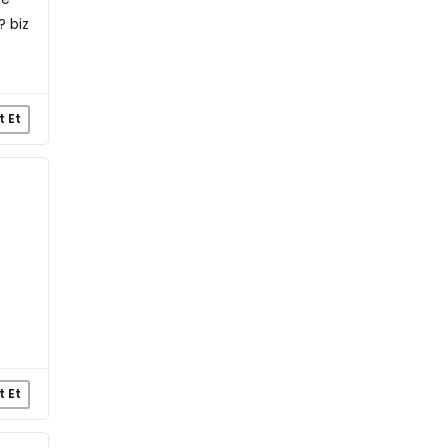
? biz
t Et
t Et