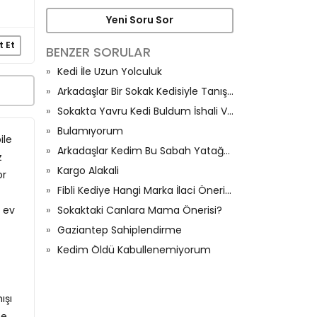
Yeni Soru Sor
t Et
BENZER SORULAR
Kedi İle Uzun Yolculuk
Arkadaşlar Bir Sokak Kedisiyle Tanıştım
Sokakta Yavru Kedi Buldum İshali Var Ne Yapabilirim Evde🙏🏼
Bulamıyorum
ile
Arkadaşlar Kedim Bu Sabah Yatağa İşedi Ve Halıya Sıçtı
z
Kargo Alakali
or
Fibli Kediye Hangi Marka İlaci Önerirsiniz
 ev
Sokaktaki Canlara Mama Önerisi?
Gaziantep Sahiplendirme
Kedim Öldü Kabullenemiyorum
ışı
me