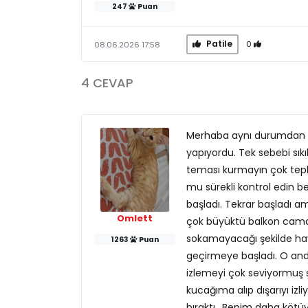
247
Puan
Patile
0
08.06.2026 17:58
4 CEVAP
Merhaba aynı durumdan g
yapıyordu. Tek sebebi sıkı
teması kurmayın çok tepk
mu sürekli kontrol edin b
başladı. Tekrar başladı a
Omlett
çok büyüktü balkon camdı v
sokamayacağı şekilde hav
1263
Puan
geçirmeye başladı. O and
izlemeyi çok seviyormuş 
kucağıma alıp dışarıyı izl
bıraktı.. Benim daha köt