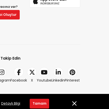
İNDİREBİLİRSİNİZ
yacınız var?
bi Oluştur
i Takip Edin
tagram
Facebook
X
Youtube
Linkedin
Pinterest
2014-2026 © petlebi.com v11.89.0
.
Detaylı Bilgi
Tamam
Bursa'da sevgiyle yapıldı.