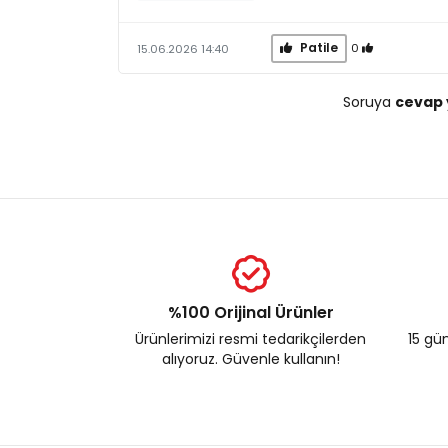
Patile
0
15.06.2026 14:40
Soruya
cevap 
%100 Orijinal Ürünler
Ürünlerimizi resmi tedarikçilerden
15 gün
alıyoruz. Güvenle kullanın!