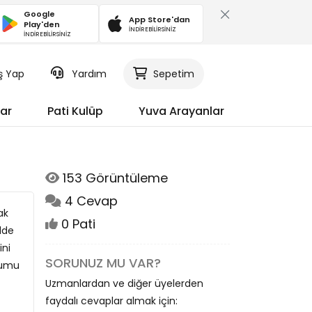
Google
App Store'dan
Play'den
İNDİREBİLİRSİNİZ
İNDİREBİLİRSİNİZ
iş Yap
Yardım
Sepetim
ar
Pati Kulüp
Yuva Arayanlar
153 Görüntüleme
4 Cevap
ak
0 Pati
lde
ini
SORUNUZ MU VAR?
zumu
Uzmanlardan ve diğer üyelerden
faydalı cevaplar almak için: