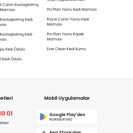
 Canin Kısırlaştırılmış
Pro Plan Yavru Kedi Maması
i Maması
Royal Canin Yavru Kedi
s Kısırlaştırılmış Kedi
Maması
ası
Pro Plan Yavru Köpek
ısırlaştırılmış Kedi
Maması
ası
Ever Clean Kedi Kumu
y Kedi Ödülü
 Kedi Ödülü
etleri
Mobil Uygulamalar
10 01
Google Play'den
İNDİREBİLİRSİNİZ
rtesi
App Store'dan