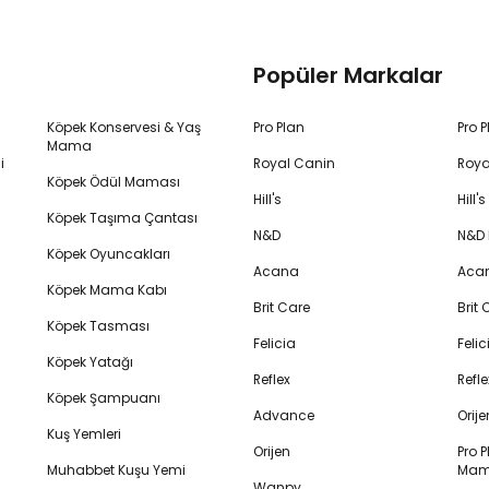
Popüler Markalar
Köpek Konservesi & Yaş
Pro Plan
Pro 
Mama
i
Royal Canin
Roya
Köpek Ödül Maması
Hill's
Hill
Köpek Taşıma Çantası
N&D
N&D
Köpek Oyuncakları
Acana
Aca
Köpek Mama Kabı
Brit Care
Brit
Köpek Tasması
Felicia
Feli
Köpek Yatağı
Reflex
Refl
Köpek Şampuanı
Advance
Orij
Kuş Yemleri
Orijen
Pro P
Muhabbet Kuşu Yemi
Mam
Wanpy