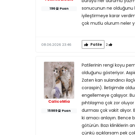
buraya her durumu yazm
sonucunun ne olduğunu b
196
Puan
iyileştirmeye karar verd
çok mutlu olurum neler yap
Patile
2
08.06.2026 23:46
Patilerinin rengi koyu p
olduğunu gösteriyor. Aspir
Zaten kan sulandırıcı ila
coraspin). İletişimde oldu
engellemeye çalışıyor. Bu
CalicoMia
pıhtılaşma çok zor oluy
durması çok vakit alıyor. 
15989
Puan
ki amacı anlayın. Bence b
götürün. Bazı kliniklerin
çünkü açıklarsam pek çok kiş