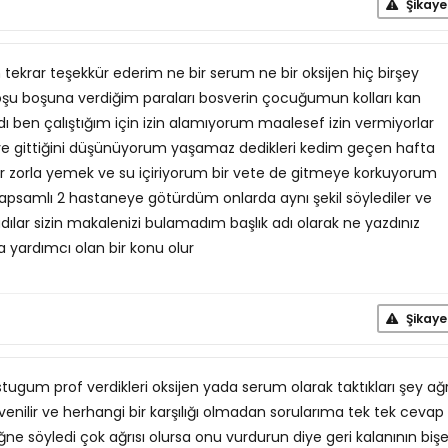
Şikaye
n tekrar teşekkür ederim ne bir serum ne bir oksijen hiç birşey
oşu boşuna verdiğim paraları bosverin çocuğumun kolları kan
 ben çalıştığım için izin alamıyorum maalesef izin vermiyorlar
e gittiğini düşünüyorum yaşamaz dedikleri kedim geçen hafta
 zorla yemek ve su içiriyorum bir vete de gitmeye korkuyorum
apsamlı 2 hastaneye götürdüm onlarda aynı şekil söylediler ve
ılar sizin makalenizi bulamadım başlık adı olarak ne yazdınız
 yardımcı olan bir konu olur
Şikaye
ugum prof verdikleri oksijen yada serum olarak taktıkları şey ağr
enilir ve herhangi bir karşılığı olmadan sorularıma tek tek cevap
 iğne söyledi çok ağrısı olursa onu vurdurun diye geri kalanının biş