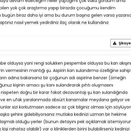
aya devam edeceğim neler yaptığımı çok vaka gördüm ama
ilen yok çok araştırma yapıp birazda çocuğumu kendim
im bugün biraz daha iyi ama bu durum başına gelen varsa yazars
tınız nasıl yemek yedirdiniz ilaç olarak ne kullandınız
Şikaye
embe olduysa yani rengi solukken pespembe olduysa bu kan akışın
in vermesinin mantığı şu. Aspirin kan sulandırma özelliğine sahipt
çların adına bakarsanız bir çoğunun adı aspirine benzer (örneğin
ğunuz kişinin amacı şu kanı sulandırarak pıhtı oluşmasını
 nispeten doğru bir karar fakat dezavantajı şu kan sulandığında
or ve en ufak yaralanmada absürt kanamalar meydana geliyor ve
Bunlar sizi korkutmasın sadece az çok bilginiz olması için söylüy
aşka şehire gidebiliyorsanız mutlaka kedinizi uzman bir hekime
 anlaşmalı olduğu yerler (bunun detayını pek açıklamak istemiyor
i rahatsız olabilir) var o kliniklerden birini bulabilirseniz kedinizi 