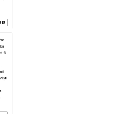
t Et
aha
bir
ek 6
.
mdi
mişti
r.
n