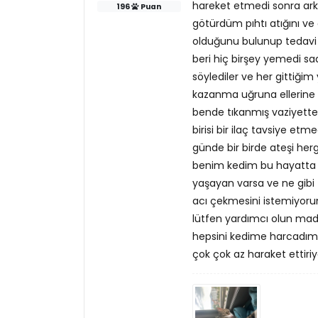
hareket etmedi sonra ark
196
Puan
götürdüm pıhtı atığını ve
olduğunu bulunup tedavi o
beri hiç birşey yemedi sa
söylediler ve her gittiğ
kazanma uğruna ellerine n
bende tıkanmış vaziyette
birisi bir ilaç tavsiye e
günde bir birde ateşi her
benim kedim bu hayatta y
yaşayan varsa ve ne gibi 
acı çekmesini istemiyoru
lütfen yardımcı olun mad
hepsini kedime harcadım 
çok çok az haraket ettiri