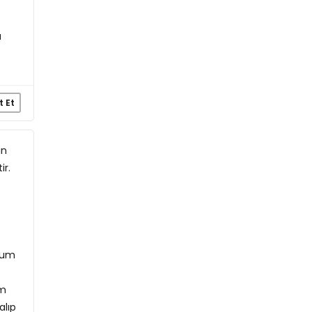
a
t Et
ın
ir.
orum
um
alıp