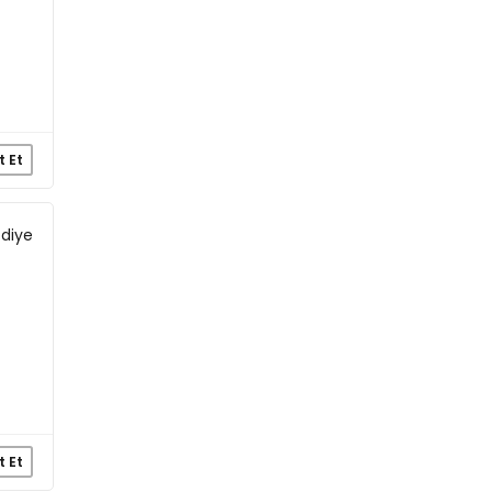
t Et
 diye
t Et