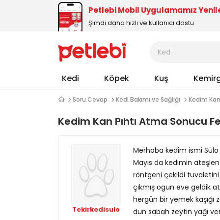
Petlebi Mobil Uygulamamız Yenil
Şimdi daha hızlı ve kullanıcı dostu
Kedi
Köpek
Kuş
Kemir
Soru Cevap
Kedi Bakımı ve Sağlığı
Kedim Kan 
Kedim Kan Pıhtı Atma Sonucu Fe
Merhaba kedim ismi Sülo b
Mayıs da kedimin ateşlend
röntgeni çekildi tuvaletini
çıkmış ogun eve geldik at
hergün bir yemek kaşığı z
Tekirkedisulo
dün sabah zeytin yağı ve