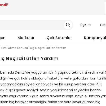
endi!
Üye Ol
Gir
gen
Markalar
Çok Satanlar
Kampanyal
Pıhtı Atma Sonucu Felç Geçirdi Lütfen Yardım
lç Geçirdi Lütfen Yardım
en eda Denizli’de yaşıyorum bir 4 yaşında tekir cinsi kedim var 
iğini ve çok halsiz olduğunu farkettim vete götürdüm kan tahlili
 yapamadığını söyledi antibiyotik ve bir şurup verdiler ateşi 41 E
eşi düştü gayet sağlıydı zeytin yağı içirmemi söylediler bende
eytin yağı verdim 2 gün sonra tuvaletini yaptı baya 4 Haziran yan
rirken hiç haraket etmediğini farkettim yere koyduğumda hiç