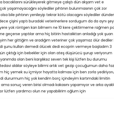
a bacaklarını sürükleyerek gitmeye çalıştı dün akşam vet e
 çok yaşamayacağını söylediler pıhtının bulunmasının çok zor
lsa bile pıhtının yenileyip tekrar kötü olacagını söylediler dünde
dece çişini yaptı buradaki veterinerlere sordugum da da aynı şey
im yere yok röntgen kan bilmem ne 10 kere çektirmeme rağmen p
e geçerse yaptılar ama hiç bitirin hastalıktan anladığı yok şuan
yim her gittiğim ve aradığım veteriner çok yaşamaz ölür dediler 
tmedi şunu kullan demedi ölücek dedi ecoprin vermeye başladım 3
gün çıktığı için bebekler için olan ateş düşürücü şurup veriyorum
anımda olan beni karşılıksız seven tek kişi lütfen bu durumu
tedavi aldılar söyleye bilirmi artık vet gezip çocuğumun daha faz
m hiç yemek su içmiyor hayatta kalması için ben zorla yediriyo
di dururmum hiç yok kendim borç içindeyim kartımdaki limitin
ama sonuç veren birisi olmadı kakasını yapamıyor ve arka ayakl
yor lütfen yardımcı olun ne yapabilirim oğlum için