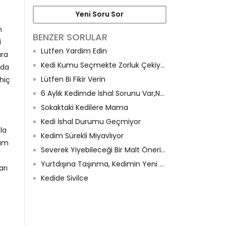
Yeni Soru Sor
n
BENZER SORULAR
i
Lutfen Yardim Edin
ara
Kedi Kumu Seçmekte Zorluk Çekiyorum
 da
Lütfen Bi Fikir Verin
hiç
6 Aylık Kedimde İshal Sorunu Var,Neden Olur?
Sokaktaki Kedilere Mama
Kedi İshal Durumu Geçmiyor
la
Kedim Sürekli Miyavlıyor
rum
Severek Yiyebileceği Bir Malt Önerisi Olan Var Mı
Yurtdışına Taşınma, Kedimin Yeni Düzenine Alışma Süreci Ve İştahı
arı
Kedide Sivilce