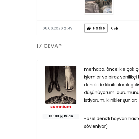
Patile
0
08.06.2026 21:49
17 CEVAP
merhaba. öncelikle çok çok
işlemler ve biraz yenilikç
denizli’de klinik olarak ge
düşünüyorum. durumunuzu 
istiyorum. klinikler şunlar:
somnium
13803
Puan
-özel denizli hayvan hast
söyleniyor)