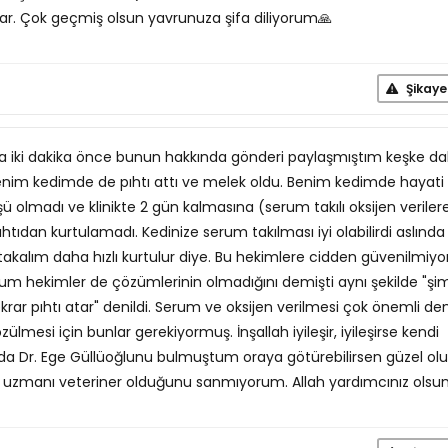
lar. Çok geçmiş olsun yavrunuza şifa diliyorum🙏
Şikaye
 iki dakika önce bunun hakkında gönderi paylaşmıştım keşke d
nim kedimde de pıhtı attı ve melek oldu. Benim kedimde hayati 
ü olmadı ve klinikte 2 gün kalmasına (serum takılı oksijen veriler
ıhtıdan kurtulamadı. Kedinize serum takılması iyi olabilirdi aslında
kalım daha hızlı kurtulur diye. Bu hekimlere cidden güvenilmiyor
um hekimler de çözümlerinin olmadığını demişti aynı şekilde "şi
ekrar pıhtı atar" denildi. Serum ve oksijen verilmesi çok önemli de
lmesi için bunlar gerekiyormuş. İnşallah iyileşir, iyileşirse kendi
da Dr. Ege Güllüoğlunu bulmuştum oraya götürebilirsen güzel olu
ji uzmanı veteriner olduğunu sanmıyorum. Allah yardımcınız olsu