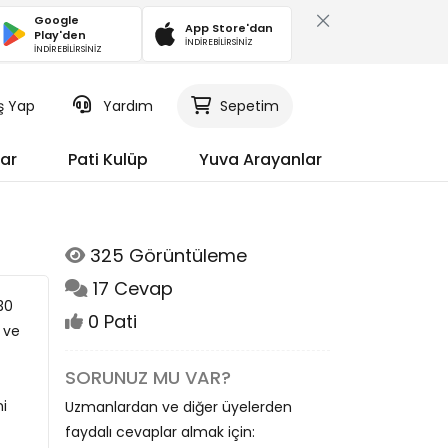
Google
App Store'dan
Play'den
İNDİREBİLİRSİNİZ
İNDİREBİLİRSİNİZ
iş Yap
Yardım
Sepetim
ar
Pati Kulüp
Yuva Arayanlar
325 Görüntüleme
17 Cevap
30
0 Pati
 ve
SORUNUZ MU VAR?
i
Uzmanlardan ve diğer üyelerden
faydalı cevaplar almak için: