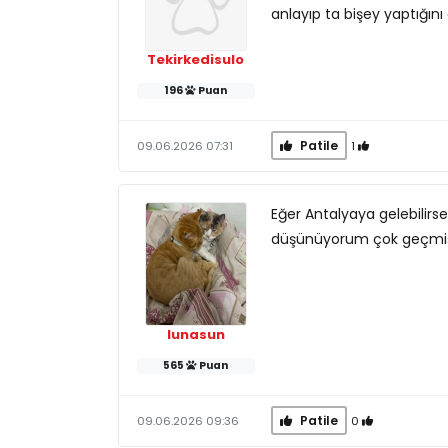
anlayıp ta bişey yaptığ
Tekirkedisulo
196
Puan
Patile
1
09.06.2026 07:31
Eğer Antalyaya gelebilirs
düşünüyorum çok geçmiş
lunasun
565
Puan
Patile
0
09.06.2026 09:36