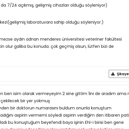
u da 7/24 açıkmış, gelişmiş cihazları olduğu söyleniyor)
kezi(gelişmiş laboratuvara sahip olduğu söyleniyor.)
lmezse aydın adnan menderes üniversitesi veteriner fakültesi
n olur galiba bu konuda. çok geçmiş olsun, lütfen bizi de
Şikaye
en ben isim olarak vermeyeyim 2 sine gittim 1ini de aradım ama 
s çekilecek bir yer yokmuş
nden bir doktorun numarasını buldum onunla konuştum
adığını aspirin vermemi söyledi aspirin verdiğim den itibaren patil
ı bu konuştuğum beyefendi baya işinin Ehl-i birisi ben gene