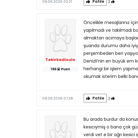
Patile
2
09.06.2026 02:21
Öncelikle mesajlarınız içi
yapılmadı ve takılmadı b
almaktan acımaya başladı
şuanda durumu daha iyiy
perşembeden beri yaşıyor
Tekirkedisulo
Denizli’nin en büyük em k
herhangi bir işlem yapmad
196
Puan
okumak isterim belki bana
Patile
2
09.06.2026 07:28
Bu arada burdur da konust
kesıcıymiş o bana çok güv
verdi vet e bir ağrı kesici