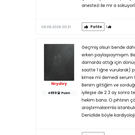
anestezi ile mr a sokuyor
Patile
1
09.06.2026 00:21
Geçmiş olsun bende daha
erken paylaşsaymışım. Be
damarda attığı için dönüş
saatte 1 iğne vurularak) p
kimse mi demedi serum ta
Nrydiry
Benim gittiğim ve sorduğ
iyileşse de 2 3 ay sonra t
4959
Puan
hekim bana. O pıhtının çözü
araştırmalarımla istanbul
Denizlide böyle kardiyolo