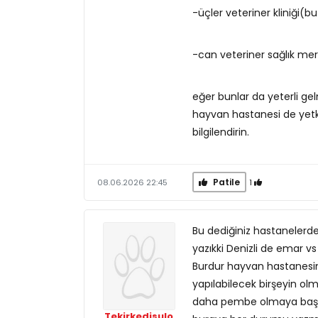
-üçler veteriner kliniği(b
-can veteriner sağlık mer
eğer bunlar da yeterli ge
hayvan hastanesi de yetki
bilgilendirin.
Patile
1
08.06.2026 22:45
Bu dediğiniz hastanelerd
yazıkki Denizli de emar v
Burdur hayvan hastanesi
yapılabilecek birşeyin olm
daha pembe olmaya başlad
Tekirkedisulo