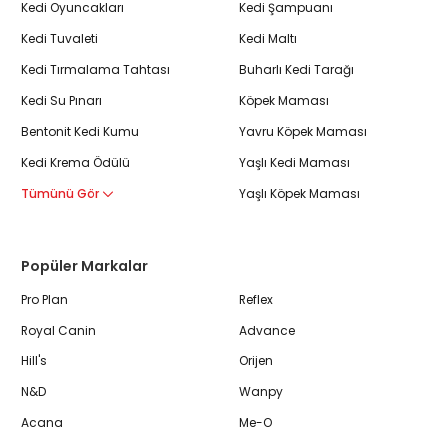
Kedi Oyuncakları
Kedi Şampuanı
Kedi Tuvaleti
Kedi Maltı
Kedi Tırmalama Tahtası
Buharlı Kedi Tarağı
Kedi Su Pınarı
Köpek Maması
Bentonit Kedi Kumu
Yavru Köpek Maması
Kedi Krema Ödülü
Yaşlı Kedi Maması
Tümünü Gör
Yaşlı Köpek Maması
Popüler Markalar
Pro Plan
Reflex
Royal Canin
Advance
Hill's
Orijen
N&D
Wanpy
Acana
Me-O