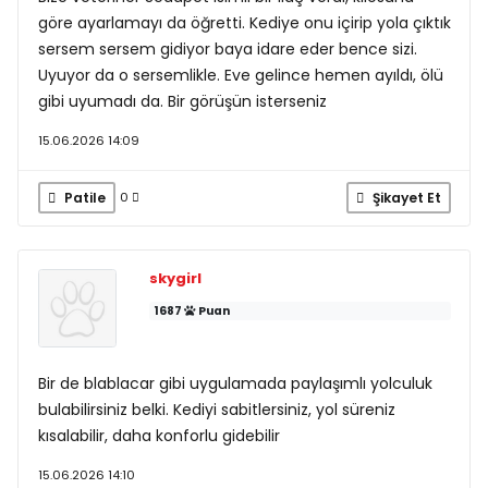
göre ayarlamayı da öğretti. Kediye onu içirip yola çıktık
sersem sersem gidiyor baya idare eder bence sizi.
Uyuyor da o sersemlikle. Eve gelince hemen ayıldı, ölü
gibi uyumadı da. Bir görüşün isterseniz
15.06.2026 14:09
Patile
Şikayet Et
0
skygirl
1687
Puan
Bir de blablacar gibi uygulamada paylaşımlı yolculuk
bulabilirsiniz belki. Kediyi sabitlersiniz, yol süreniz
kısalabilir, daha konforlu gidebilir
15.06.2026 14:10