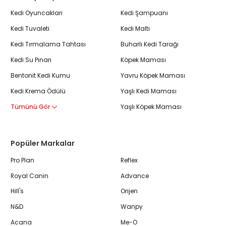
Kedi Oyuncakları
Kedi Şampuanı
Kedi Tuvaleti
Kedi Maltı
Kedi Tırmalama Tahtası
Buharlı Kedi Tarağı
Kedi Su Pınarı
Köpek Maması
Bentonit Kedi Kumu
Yavru Köpek Maması
Kedi Krema Ödülü
Yaşlı Kedi Maması
Tümünü Gör
Yaşlı Köpek Maması
Popüler Markalar
Pro Plan
Reflex
Royal Canin
Advance
Hill's
Orijen
N&D
Wanpy
Acana
Me-O