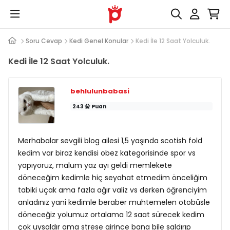
Soru Cevap
Kedi Genel Konular
Kedi İle 12 Saat Yolculuk.
Kedi İle 12 Saat Yolculuk.
behlulunbabasi
243
Puan
Merhabalar sevgili blog ailesi 1,5 yaşında scotish fold
kedim var biraz kendisi obez kategorisinde spor vs
yapıyoruz, malum yaz ayı geldi memlekete
döneceğim kedimle hiç seyahat etmedim önceliğim
tabiki uçak ama fazla ağır valiz vs derken öğrenciyim
anladınız yani kedimle beraber muhtemelen otobüsle
döneceğiz yolumuz ortalama 12 saat sürecek kedim
çok uysaldır ama strese girince bana bile saldırıp