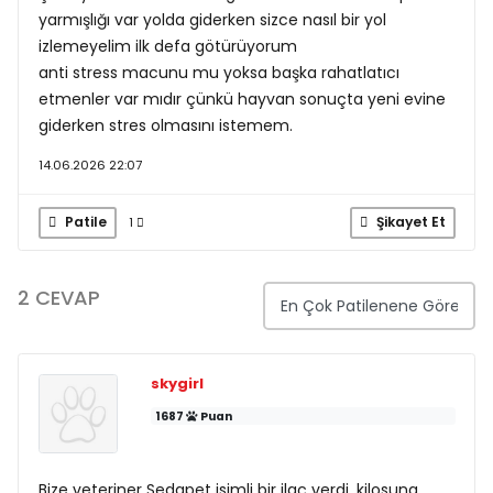
yarmışlığı var yolda giderken sizce nasıl bir yol
izlemeyelim ilk defa götürüyorum
anti stress macunu mu yoksa başka rahatlatıcı
etmenler var mıdır çünkü hayvan sonuçta yeni evine
giderken stres olmasını istemem.
14.06.2026 22:07
Patile
Şikayet Et
1
2 CEVAP
skygirl
1687
Puan
Bize veteriner Sedapet isimli bir ilaç verdi, kilosuna