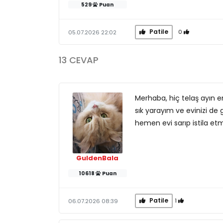
529
Puan
Patile
0
05.07.2026 22:02
13 CEVAP
Merhaba, hiç telaş ayın en
sık yarayım ve evinizi de 
hemen evi sarıp istila et
GuldenBala
10618
Puan
Patile
1
06.07.2026 08:39