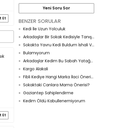
Yeni Soru Sor
t Et
BENZER SORULAR
Kedi İle Uzun Yolculuk
Arkadaşlar Bir Sokak Kedisiyle Tanıştım
Sokakta Yavru Kedi Buldum İshali Var Ne Yapabilirim Evde🙏🏼
Bulamıyorum
sık
Arkadaşlar Kedim Bu Sabah Yatağa İşedi Ve Halıya Sıçtı
Kargo Alakali
Fibli Kediye Hangi Marka İlaci Önerirsiniz
Sokaktaki Canlara Mama Önerisi?
Gaziantep Sahiplendirme
Kedim Öldü Kabullenemiyorum
t Et