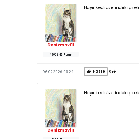
Hayır kedi üzerindeki pir
Denizmavi11
4502
Puan
Patile
0
06.07.2026 09:24
Hayır kedi üzerindeki pir
Denizmavi11