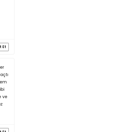
t Et
er
laçtı
 hem
ibi
e ve
uz
t Et