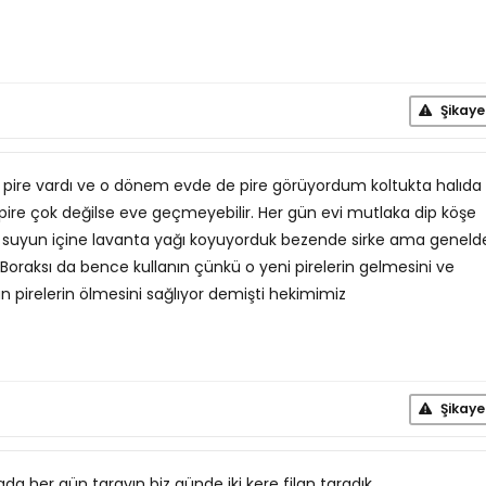
Şikaye
pire vardı ve o dönem evde de pire görüyordum koltukta halıda 
pire çok değilse eve geçmeyebilir. Her gün evi mutlaka dip köşe
miz suyun içine lavanta yağı koyuyorduk bezende sirke ama geneld
Boraksı da bence kullanın çünkü o yeni pirelerin gelmesini ve
pirelerin ölmesini sağlıyor demişti hekimimiz
Şikaye
ada her gün tarayın biz günde iki kere filan taradık