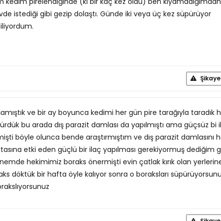
nim kedim pirelendiğinde (ki bir kaç kez oldu) ben kıyamadığımdan
 istediği gibi gezip dolaştı. Günde iki veya üç kez süpürüyor
siliyordum.
Şikaye
amıştık ve bir ay boyunca kedimi her gün pire tarağıyla taradık h
pürdük bu arada dış parazit damlası da yapılmıştı ama güçsüz bi i
işti böyle olunca bende araştırmıştım ve dış parazit damlasını
asına etki eden güçlü bir ilaç yapılması gerekiyormuş dediğim g
dönemde hekimimiz boraks önermişti evin çatlak kırık olan yerlerin
raks döktük bir hafta öyle kalıyor sonra o boraksları süpürüyorsun
orakslıyorsunuz
Şikaye