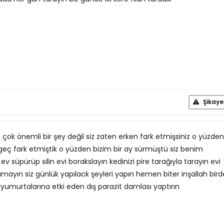
Şikaye
 çok önemli bir şey değil siz zaten erken fark etmişsiniz o yüzden
 geç fark etmiştik o yüzden bizim bir ay sürmüştü siz benim
ev süpürüp silin evi borakslayın kedinizi pire tarağıyla tarayın evi
amayın siz günlük yapılack şeyleri yapın hemen biter inşallah bird
umurtalarına etki eden dış parazit damlası yaptırın