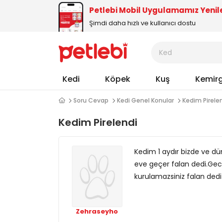
Petlebi Mobil Uygulamamız Yenil
Şimdi daha hızlı ve kullanıcı dostu
Kedi
Köpek
Kuş
Kemir
Soru Cevap
Kedi Genel Konular
Kedim Pirele
Kedim Pirelendi
Kedim 1 aydır bizde ve dün
eve geçer falan dedi.Gecer
kurulamazsiniz falan ded
Zehraseyho