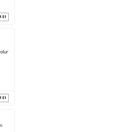
t Et
olur
t Et
n
ün