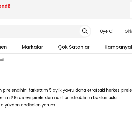
endi!
Üye Ol
Gir
gen
Markalar
Çok Satanlar
Kampanyal
ndi
 pirelendihini farkettim 5 aylık yavru daha etraftaki herkes pirele
 mi? Birde evi pirelerden nasıl arindirabilirim bazıları asla
i o yüzden endiseleniyorum