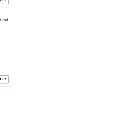
 evi
t Et