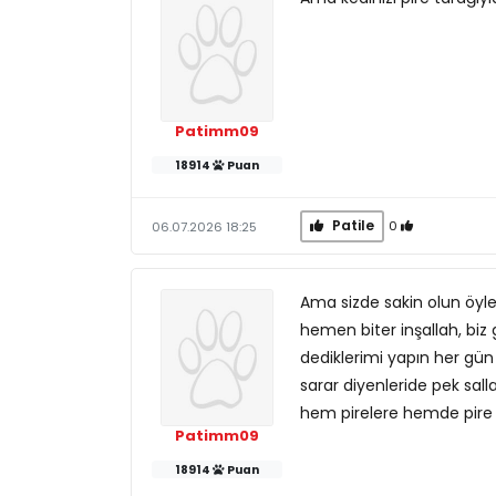
Patimm09
18914
Puan
Patile
0
06.07.2026 18:25
Ama sizde sakin olun öyle
hemen biter inşallah, biz
dediklerimi yapın her gün 
sarar diyenleride pek sall
hem pirelere hemde pire y
Patimm09
18914
Puan