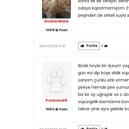
sonra sık sık tarayın. Be
odaya kapatmamıştım. Evde
peşinden de sirkeli suyla 
GuldenBala
10618
Puan
Patile
0
06.07.2026 11:47
Bizde böyle bir durum yaş
gün evi dip köşe sildik sü
sanırım çünkü etki etmem
pireye hemde pire yumurt
biz bir ay uğraştık ve o 
Patimm09
süpürgelik kısımlarına bo
tekrar yine aynı şekilde b
18914
Puan
Patile
0