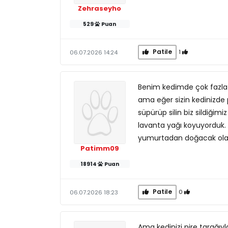
Zehraseyho
529
Puan
Patile
1
06.07.2026 14:24
Benim kedimde çok fazla 
ama eğer sizin kedinizde 
süpürüp silin biz sildiği
lavanta yağı koyuyorduk. 
yumurtadan doğacak olan 
Patimm09
18914
Puan
Patile
0
06.07.2026 18:23
Ama kedinizi pire tarağıyl