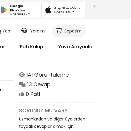
Google
App Store'dan
Play'den
İNDİREBİLİRSİNİZ
İNDİREBİLİRSİNİZ
iş Yap
Yardım
Sepetim
ar
Pati Kulüp
Yuva Arayanlar
141 Görüntüleme
13 Cevap
r
0 Pati
SORUNUZ MU VAR?
Uzmanlardan ve diğer üyelerden
faydalı cevaplar almak için: