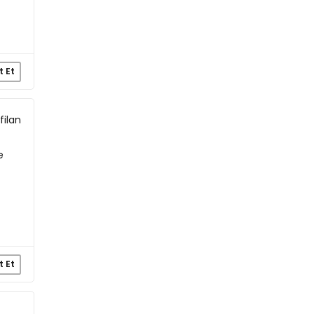
t Et
filan
e
t Et