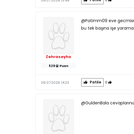
06.07.2026 13:49
@Patimm09 eve gecmismiyd
bu tek başına işe yarama
Zehraseyho
529
Puan
Patile
0
06.07.2026 14:23
@GuldenBala cevaplarınız