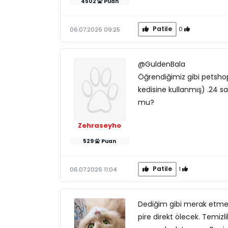
4502
Puan
Patile
0
06.07.2026 09:25
@GuldenBala
Öğrendiğimiz gibi petsho
kedisine kullanmış) .24 
mu?
Zehraseyho
529
Puan
Patile
1
06.07.2026 11:04
Dediğim gibi merak etme, 
pire direkt ölecek. Temizli