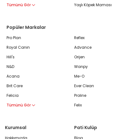
Tümünü Gör
Yaşlı Köpek Maması
Popüler Markalar
Pro Plan
Reflex
Royal Canin
Advance
Hill's
Orijen
N&D
Wanpy
Acana
Me-O
Brit Care
Ever Clean
Felicia
Proline
Tümünü Gör
Felix
Kurumsal
Pati Kulüp
Hakkımızda
Blog