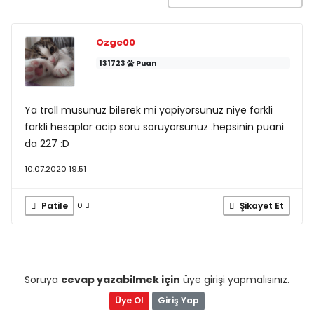
Ozge00
131723
Puan
Ya troll musunuz bilerek mi yapiyorsunuz niye farkli
farkli hesaplar acip soru soruyorsunuz .hepsinin puani
da 227 :D
10.07.2020 19:51
Patile
Şikayet Et
0
Soruya
cevap yazabilmek için
üye girişi yapmalısınız.
Üye Ol
Giriş Yap