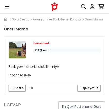
Soru Cevap
Akvaryum ve Balık Genel Konular
Öneri Mama
Öneri Mama
busamet
228
Puan
Balık yemi önerisi alabilir imiym
10.07.2020 19:49
Patile
Şikayet Et
0
1 CEVAP