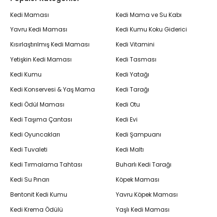
Kedi Maması
Kedi Mama ve Su Kabı
Yavru Kedi Maması
Kedi Kumu Koku Giderici
Kısırlaştırılmış Kedi Maması
Kedi Vitamini
Yetişkin Kedi Maması
Kedi Tasması
Kedi Kumu
Kedi Yatağı
Kedi Konservesi & Yaş Mama
Kedi Tarağı
Kedi Ödül Maması
Kedi Otu
Kedi Taşıma Çantası
Kedi Evi
Kedi Oyuncakları
Kedi Şampuanı
Kedi Tuvaleti
Kedi Maltı
Kedi Tırmalama Tahtası
Buharlı Kedi Tarağı
Kedi Su Pınarı
Köpek Maması
Bentonit Kedi Kumu
Yavru Köpek Maması
Kedi Krema Ödülü
Yaşlı Kedi Maması