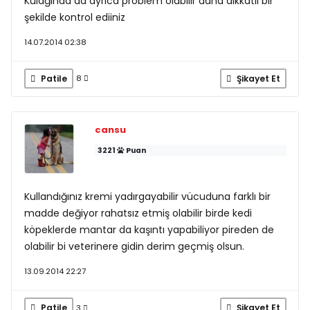
Kulağında da ayrıca problem olabilir daha dikkatli bir
şekilde kontrol ediiniz
14.07.2014 02:38
Patile
Şikayet Et
8
cansu
3221
Puan
Kullandığınız kremi yadırgayabilir vücuduna farklı bir
madde değiyor rahatsız etmiş olabilir birde kedi
köpeklerde mantar da kaşıntı yapabiliyor pireden de
olabilir bi veterinere gidin derim geçmiş olsun.
13.09.2014 22:27
Patile
Şikayet Et
3