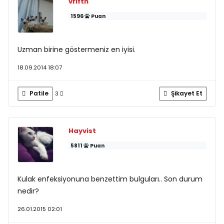
vrlfth
1596
Puan
Uzman birine göstermeniz en iyisi.
18.09.2014 18:07
Patile
Şikayet Et
3
Hayvist
5811
Puan
Kulak enfeksiyonuna benzettim bulguları.. Son durum
nedir?
26.01.2015 02:01