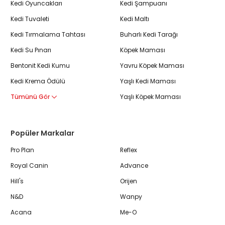
Kedi Oyuncakları
Kedi Şampuanı
Kedi Tuvaleti
Kedi Maltı
Kedi Tırmalama Tahtası
Buharlı Kedi Tarağı
Kedi Su Pınarı
Köpek Maması
Bentonit Kedi Kumu
Yavru Köpek Maması
Kedi Krema Ödülü
Yaşlı Kedi Maması
Tümünü Gör
Yaşlı Köpek Maması
Popüler Markalar
Pro Plan
Reflex
Royal Canin
Advance
Hill's
Orijen
N&D
Wanpy
Acana
Me-O