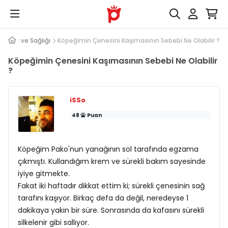
Bakımı ve Sağlığı
Köpeğimin Çenesini Kaşımasının Sebebi Ne Olabilir ?
Köpeğimin Çenesini Kaşımasının Sebebi Ne Olabilir
?
iSSo
48
Puan
Köpeğim Pako'nun yanağının sol tarafında egzama
çıkmıştı. Kullandığım krem ve sürekli bakım sayesinde
iyiye gitmekte.
Fakat iki haftadır dikkat ettim ki; sürekli çenesinin sağ
tarafını kaşıyor. Birkaç defa da değil, neredeyse 1
dakikaya yakın bir süre. Sonrasında da kafasını sürekli
silkelenir gibi sallıyor.