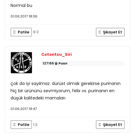
Normal bu
01.06.2017 18:36
Patile
Şikayet Et
0
Cotontzu_Siri
127155
Puan
çok da iyi sayılmaz. dürüst olmak gerekirse purinanın
hiç bir ürününü sevmiyorum, felix vs. purinanın en
düşük kalitedeki mamaları
01.06.2017 19:47
Patile
Şikayet Et
1