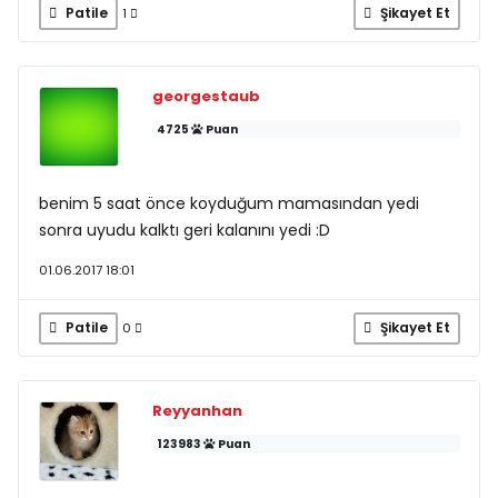
Patile
Şikayet Et
1
georgestaub
4725
Puan
benim 5 saat önce koyduğum mamasından yedi
sonra uyudu kalktı geri kalanını yedi :D
01.06.2017 18:01
Patile
Şikayet Et
0
Reyyanhan
123983
Puan