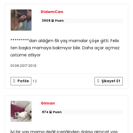
DidemCan
3808
Puan
*********dan aldığım 6lı yaş mamalar çöşe gitti. Felix
ten başka mamaya bakmıyor bile. Daha açar açmaz
üstüme atlıyor
01.06.2017 20:12
Patile
Şikayet Et
1
Glman
974
Puan
İyi bir yaş mama değil içeriğinden dolayı gimcat yaş