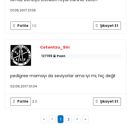
01.06.2017 21:05
Patile
Şikayet Et
1
Cotontzu_Siri
127155
Puan
pedigree mamayı da seviyorlar ama iyi mi, hiç değil
02.06.2017 01:34
Patile
Şikayet Et
2
«
<
1
2
>
»