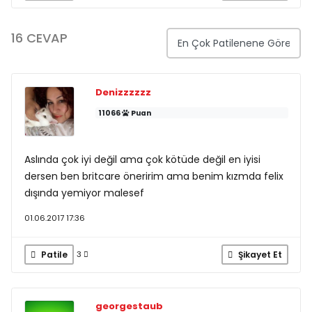
16 CEVAP
Denizzzzzz
11066
Puan
Aslında çok iyi değil ama çok kötüde değil en iyisi
dersen ben britcare öneririm ama benim kızmda felix
dışında yemiyor malesef
01.06.2017 17:36
Patile
Şikayet Et
3
georgestaub