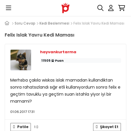
Soru Cevap
Kedi Beslenmesi
Felix Islak Yavru Kedi Maması
Felix Islak Yavru Kedi Maması
hayvankurtarma
11505
Puan
Merhsba çakıla wiskas islak mamadan kullandiktan
sonra rahatsızlandı sığır etli kullanıyordum sonra felix e
geçtim tavuklu ya geçtim suan istahla yiyor iyi bir
mamami?
01.06.2017 17:31
Patile
Şikayet Et
1