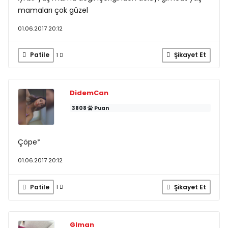
mamaları çok güzel
01.06.2017 20:12
Patile
Şikayet Et
1
DidemCan
3808
Puan
Çöpe*
01.06.2017 20:12
Patile
Şikayet Et
1
Glman