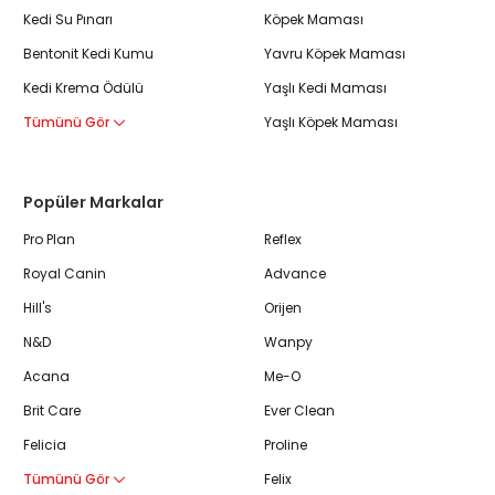
Kedi Su Pınarı
Köpek Maması
Bentonit Kedi Kumu
Yavru Köpek Maması
Kedi Krema Ödülü
Yaşlı Kedi Maması
Tümünü Gör
Yaşlı Köpek Maması
Popüler Markalar
Pro Plan
Reflex
Royal Canin
Advance
Hill's
Orijen
N&D
Wanpy
Acana
Me-O
Brit Care
Ever Clean
Felicia
Proline
Tümünü Gör
Felix