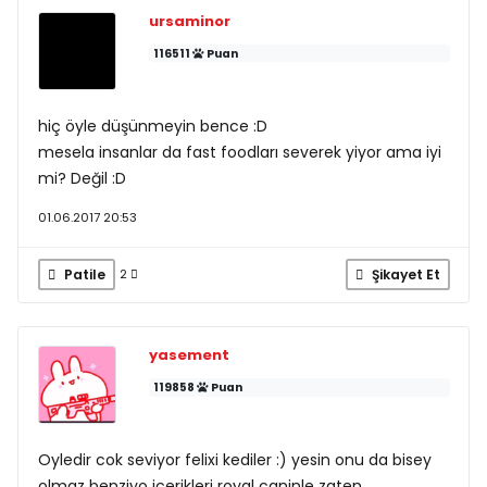
ursaminor
116511
Puan
hiç öyle düşünmeyin bence :D
mesela insanlar da fast foodları severek yiyor ama iyi
mi? Değil :D
01.06.2017 20:53
Patile
Şikayet Et
2
yasement
119858
Puan
Oyledir cok seviyor felixi kediler :) yesin onu da bisey
olmaz benziyo icerikleri royal caninle zaten