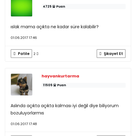
4725
Puan
ıslak mama açıkta ne kadar süre kalabilir?
01.06.2017 17:46
Patile
Şikayet Et
2
hayvankurtarma
11505
Puan
Aslında açıkta açıkta kalması iyi değil diye biliyorum
bozuluyorlarmıs
01.06.2017 17:48