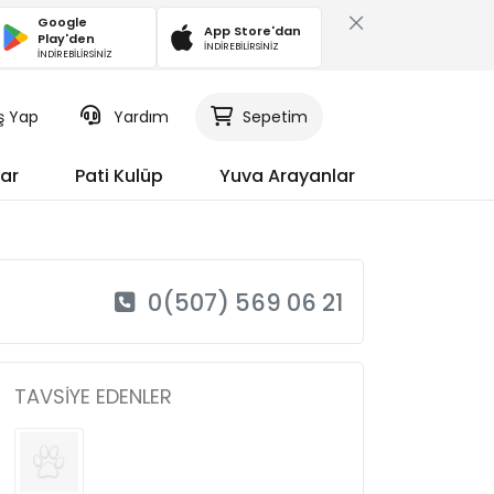
Google
App Store'dan
Play'den
İNDİREBİLİRSİNİZ
İNDİREBİLİRSİNİZ
iş Yap
Yardım
Sepetim
ar
Pati Kulüp
Yuva Arayanlar
0(507) 569 06 21
TAVSIYE EDENLER