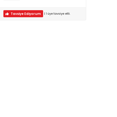
Tavsiye Ediyorum
|
1
üye
tavsiye etti.