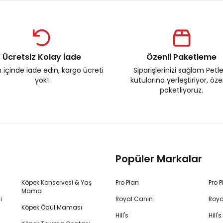
Ücretsiz Kolay İade
Özenli Paketleme
 içinde iade edin, kargo ücreti
Siparişlerinizi sağlam Petl
yok!
kutularına yerleştiriyor, öz
paketliyoruz.
Popüler Markalar
Köpek Konservesi & Yaş
Pro Plan
Pro 
Mama
i
Royal Canin
Roya
Köpek Ödül Maması
Hill's
Hill