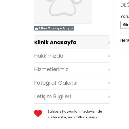
DE
Yoru
Gir
1 Üye Tavsiye Ediyor
Henü
Klinik Anasayfa
Hakkımızda
Hizmetlerimiz
Fotoğraf Galerisi
İletişim Bilgileri
Sahipsiz hayvanların tedavisinde
sadece ilaç masrafları alınıyor.