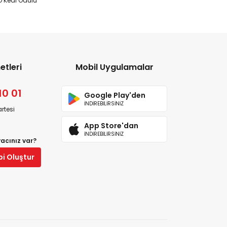
 Kedi Ödülü
etleri
Mobil Uygulamalar
10 01
Google Play'den
İNDİREBİLİRSİNİZ
rtesi
App Store'dan
İNDİREBİLİRSİNİZ
yacınız var?
bi Oluştur