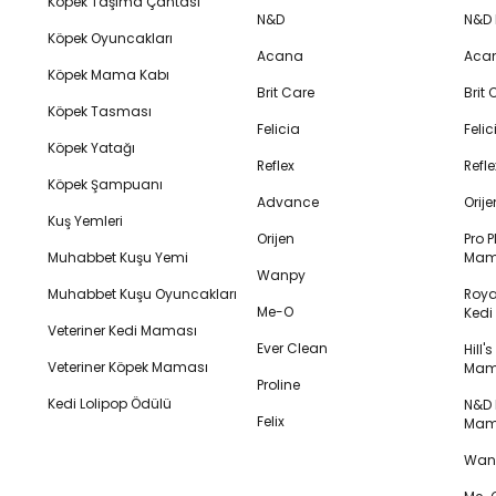
Köpek Taşıma Çantası
N&D
N&D
Köpek Oyuncakları
Acana
Aca
Köpek Mama Kabı
Brit Care
Brit
Köpek Tasması
Felicia
Feli
Köpek Yatağı
Reflex
Refl
Köpek Şampuanı
Advance
Orij
Kuş Yemleri
Orijen
Pro P
Muhabbet Kuşu Yemi
Mam
Wanpy
Muhabbet Kuşu Oyuncakları
Royal
Me-O
Ked
Veteriner Kedi Maması
Ever Clean
Hill'
Veteriner Köpek Maması
Mam
Proline
Kedi Lolipop Ödülü
N&D K
Felix
Mam
Wanp