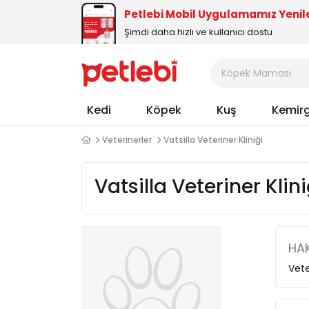
Petlebi Mobil Uygulamamız Yenil
Şimdi daha hızlı ve kullanıcı dostu
Kedi
Köpek
Kuş
Kemir
Veterinerler
Vatsilla Veteriner Kliniği
Vatsilla Veteriner Klini
HAK
Vete