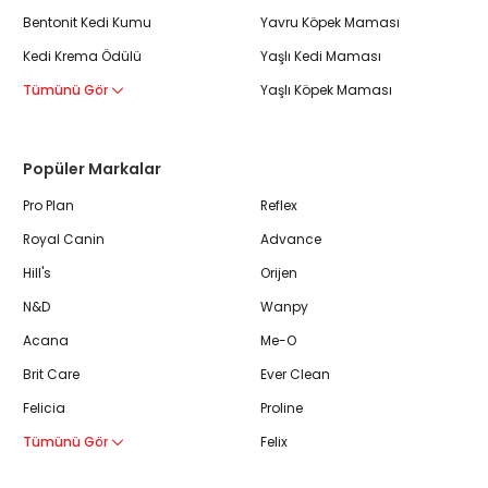
Bentonit Kedi Kumu
Yavru Köpek Maması
Kedi Krema Ödülü
Yaşlı Kedi Maması
Tümünü Gör
Yaşlı Köpek Maması
Popüler Markalar
Pro Plan
Reflex
Royal Canin
Advance
Hill's
Orijen
N&D
Wanpy
Acana
Me-O
Brit Care
Ever Clean
Felicia
Proline
Tümünü Gör
Felix