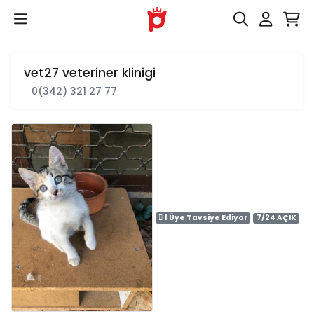
vet27 veteriner klinigi
0(342) 321 27 77
1 Üye Tavsiye Ediyor
7/24 AÇIK