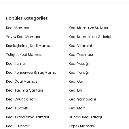
Popüler Kategoriler
Kedi Maması
Kedi Mama ve Su Kabı
Yavru Kedi Maması
Kedi Kumu Koku Giderici
Kısırlaştırılmış Kedi Maması
Kedi Vitamini
Yetişkin Kedi Maması
Kedi Tasması
Kedi Kumu
Kedi Yatağı
Kedi Konservesi & Yaş Mama
Kedi Tarağı
Kedi Ödül Maması
Kedi Otu
Kedi Taşıma Çantası
Kedi Evi
Kedi Oyuncakları
Kedi Şampuanı
Kedi Tuvaleti
Kedi Maltı
Kedi Tırmalama Tahtası
Buharlı Kedi Tarağı
Kedi Su Pınarı
Köpek Maması