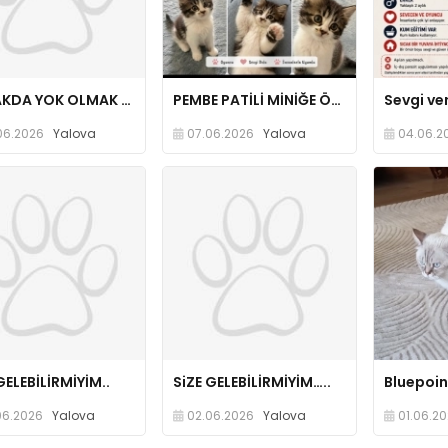
SOKAKDA YOK OLMAK İSTEMİYORUZ…..
PEMBE PATİLİ MİNİĞE ÖMÜRLÜK YUVA
06.2026
Yalova
07.06.2026
Yalova
04.06.2
GELEBİLİRMİYİM..
SiZE GELEBİLİRMİYİM…..
06.2026
Yalova
02.06.2026
Yalova
01.06.2