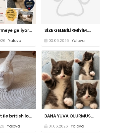
Sevgi vermeye geliyorum
SİZE GELEBİLİRMİYİM….
026
Yalova
03.06.2026
Yalova
Bluepoint ile british longhair çiftleşmesi sonucu
BANA YUVA OLURMUSUNUZ…..
026
Yalova
01.06.2026
Yalova