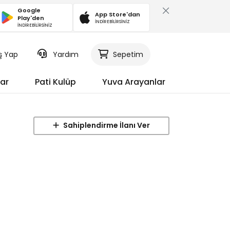
Google
App Store'dan
Play'den
İNDİREBİLİRSİNİZ
İNDİREBİLİRSİNİZ
iş Yap
Yardım
Sepetim
ar
Pati Kulüp
Yuva Arayanlar
Sahiplendirme İlanı Ver