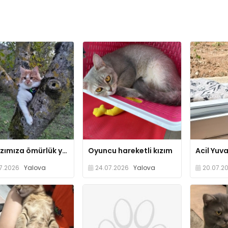
Bal kızımıza ömürlük yuvasını arıyoruz
Oyuncu hareketli kızım
Acil Yuva
7.2026
Yalova
24.07.2026
Yalova
20.07.2