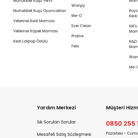
Muhabbet Kuşu Yemi
Mam
Wanpy
Muhabbet Kuşu Oyuncakları
Royal
Me-O
Ked
Veteriner Kedi Maması
Ever Clean
Hill'
Veteriner Köpek Maması
Mam
Proline
Kedi Lolipop Ödülü
N&D K
Felix
Mam
Wanp
Me-O
Yardım Merkezi
Müşteri Hizm
Sık Sorulan Sorular
0850 255 
Pazartesi - Cuma
Mesafeli Satış Sözleşmesi