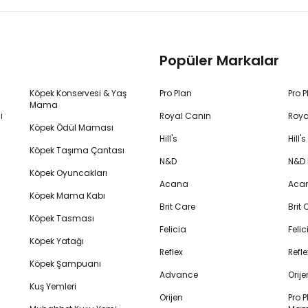
Popüler Markalar
Köpek Konservesi & Yaş
Pro Plan
Pro 
Mama
i
Royal Canin
Roya
Köpek Ödül Maması
Hill's
Hill
Köpek Taşıma Çantası
N&D
N&D
Köpek Oyuncakları
Acana
Aca
Köpek Mama Kabı
Brit Care
Brit
Köpek Tasması
Felicia
Feli
Köpek Yatağı
Reflex
Refl
Köpek Şampuanı
Advance
Orij
Kuş Yemleri
Orijen
Pro P