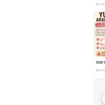
12.0
SİZE 
10.0