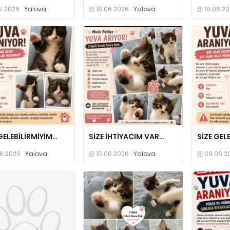
7.2026
Yalova
18.06.2026
Yalova
18.06.2
GELEBİLİRMİYİM…
SİZE İHTİYACIM VAR…
SİZE GEL
6.2026
Yalova
10.06.2026
Yalova
09.06.2