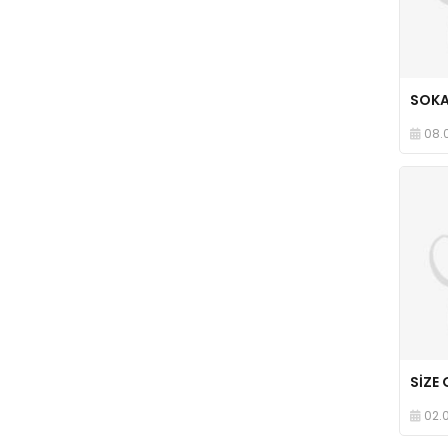
08.
SİZE 
02.