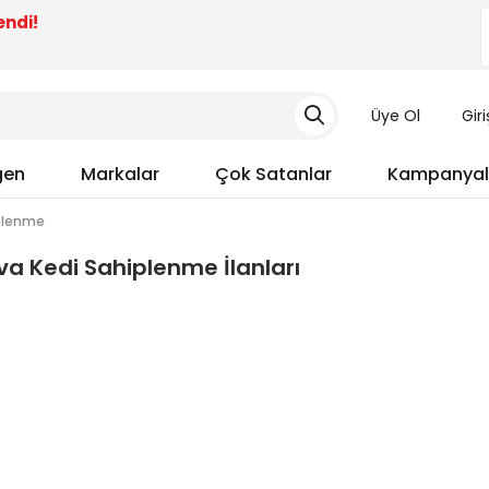
endi!
Üye Ol
Gir
gen
Markalar
Çok Satanlar
Kampanyal
iplenme
va Kedi Sahiplenme İlanları