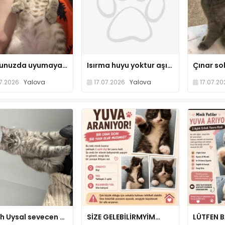
Koynunuzda uyumaya bayılır
Isırma huyu yoktur aşırı cana yakın minnoş bir kız
7.2026
Yalova
17.07.2026
Yalova
17.07.20
British Uysal sevecen duygusal
SİZE GELEBİLİRMYİM…