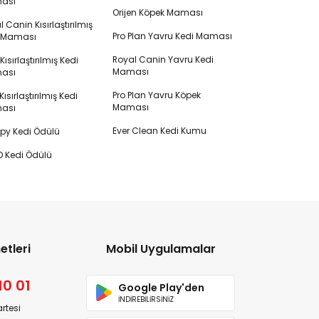
ası
Orijen Köpek Maması
 Canin Kısırlaştırılmış
Pro Plan Yavru Kedi Maması
i Maması
Royal Canin Yavru Kedi
s Kısırlaştırılmış Kedi
Maması
ası
Pro Plan Yavru Köpek
ısırlaştırılmış Kedi
Maması
ası
Ever Clean Kedi Kumu
y Kedi Ödülü
 Kedi Ödülü
etleri
Mobil Uygulamalar
10 01
Google Play'den
İNDİREBİLİRSİNİZ
rtesi