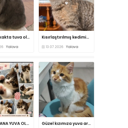
Çınar sokakta tuva olur musunuz?
Kısırlaştırılmış kedimize yuva arıyoruz, lütfen yardımcı olun 🥺
26
Yalova
13.07.2026
Yalova
LÜTFEN BANA YUVA OLURMUSUNUZ….
Güzel kızımıza yuva arıyoruz