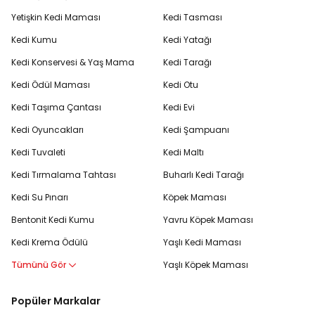
Yetişkin Kedi Maması
Kedi Tasması
Kedi Kumu
Kedi Yatağı
Kedi Konservesi & Yaş Mama
Kedi Tarağı
Kedi Ödül Maması
Kedi Otu
Kedi Taşıma Çantası
Kedi Evi
Kedi Oyuncakları
Kedi Şampuanı
Kedi Tuvaleti
Kedi Maltı
Kedi Tırmalama Tahtası
Buharlı Kedi Tarağı
Kedi Su Pınarı
Köpek Maması
Bentonit Kedi Kumu
Yavru Köpek Maması
Kedi Krema Ödülü
Yaşlı Kedi Maması
Tümünü Gör
Yaşlı Köpek Maması
Popüler Markalar