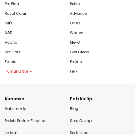
Pro Plan
Reflex
Royal Canin
Advance
Hill's
Orijen
N&D
Wanpy
Acana
Me-O
Brit Care
Ever Clean
Felicia
Proline
Tümünü Gör
Felix
Kurumsal
Pati Kulüp
Hakkımızda
Blog
Petlebi Partner Fırsatları
Soru Cevap
İletişim
Kedi Irkları