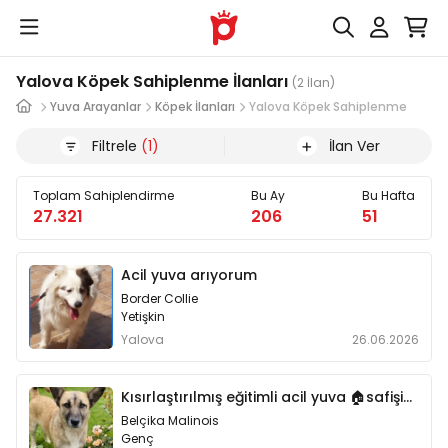
Yalova Köpek Sahiplenme İlanları
(2 İlan)
Yuva Arayanlar
Köpek İlanları
Yalova Köpek Sahiplenme
Filtrele
(1)
İlan Ver
Toplam Sahiplendirme
Bu Ay
Bu Hafta
27.321
206
51
Acil yuva arıyorum
Border Collie
Yetişkin
Yalova
26.06.2026
Kısırlaştırılmış eğitimli acil yuva 🏠safişin şansı olur musun🏠
Belçika Malinois
Genç