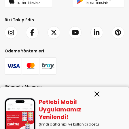
İNDİREBİLİRSİNİZ
İNDİREBİLİRSİNİZ
Bizi Takip Edin
Ödeme Yöntemleri
Güvenilir Alışveriş
Petlebi Mobil
Uygulamamız
Yenilendi!
Şimdi daha hızlı ve kullanıcı dostu
PETLEBİ EVCİL HAYVAN ÜRÜNLERİ PAZ. SAN. TİC. LTD. ŞTİ. Alaşarköy Mah.