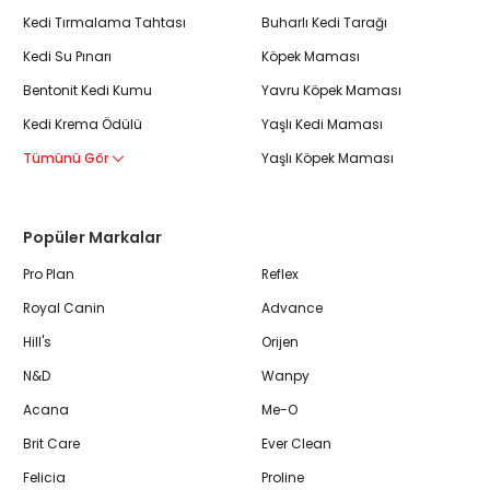
Kedi Tırmalama Tahtası
Buharlı Kedi Tarağı
Kedi Su Pınarı
Köpek Maması
Bentonit Kedi Kumu
Yavru Köpek Maması
Kedi Krema Ödülü
Yaşlı Kedi Maması
Tümünü Gör
Yaşlı Köpek Maması
Popüler Markalar
Pro Plan
Reflex
Royal Canin
Advance
Hill's
Orijen
N&D
Wanpy
Acana
Me-O
Brit Care
Ever Clean
Felicia
Proline