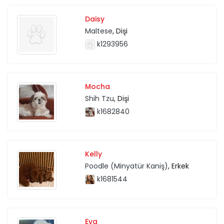
Daisy
Maltese
, Dişi
k1293956
Mocha
Shih Tzu
, Dişi
k1682840
Kelly
Poodle (Minyatür Kaniş)
, Erkek
k1681544
Eva