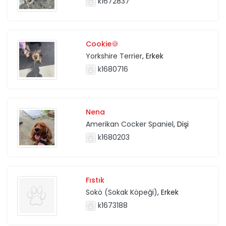
k1672837
Cookie🍪
Yorkshire Terrier
, Erkek
k1680716
Nena
Amerikan Cocker Spaniel
, Dişi
k1680203
Fıstık
Sokö (Sokak Köpeği)
, Erkek
k1673188