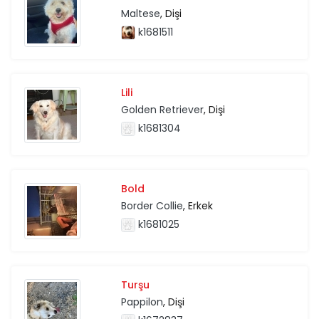
Maltese
, Dişi
k1681511
Lili
Golden Retriever
, Dişi
k1681304
Bold
Border Collie
, Erkek
k1681025
Turşu
Pappilon
, Dişi