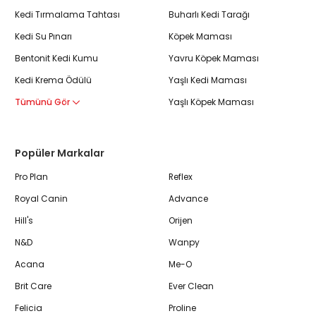
Kedi Tırmalama Tahtası
Buharlı Kedi Tarağı
Kedi Su Pınarı
Köpek Maması
Bentonit Kedi Kumu
Yavru Köpek Maması
Kedi Krema Ödülü
Yaşlı Kedi Maması
Tümünü Gör
Yaşlı Köpek Maması
Popüler Markalar
Pro Plan
Reflex
Royal Canin
Advance
Hill's
Orijen
N&D
Wanpy
Acana
Me-O
Brit Care
Ever Clean
Felicia
Proline