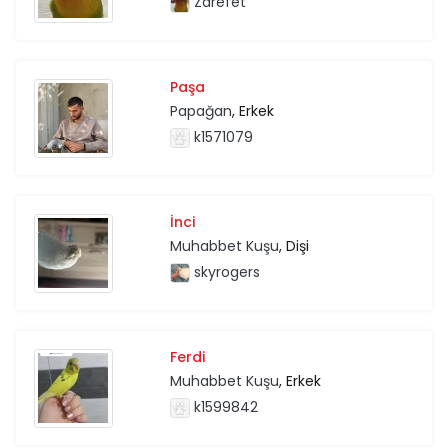
Zarefet
Paşa
Papağan
, Erkek
k1571079
İnci
Muhabbet Kuşu
, Dişi
skyrogers
Ferdi
Muhabbet Kuşu
, Erkek
k1599842