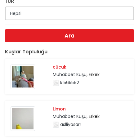
TÜR
Ara
Kuşlar Topluluğu
cücük
Muhabbet Kuşu
, Erkek
k1565592
Limon
Muhabbet Kuşu
, Erkek
aslliyasarr