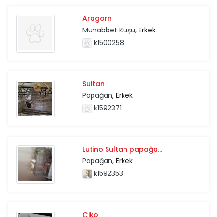
Aragorn
Muhabbet Kuşu
, Erkek
k1500258
Sultan
Papağan
, Erkek
k1592371
Lutino Sultan papağa...
Papağan
, Erkek
k1592353
Çiko