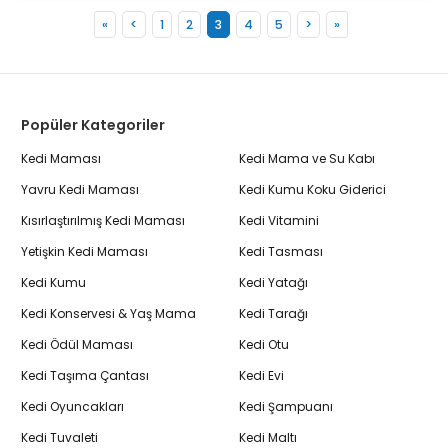
«
<
1
2
3
4
5
>
»
Popüler Kategoriler
Kedi Maması
Kedi Mama ve Su Kabı
Yavru Kedi Maması
Kedi Kumu Koku Giderici
Kısırlaştırılmış Kedi Maması
Kedi Vitamini
Yetişkin Kedi Maması
Kedi Tasması
Kedi Kumu
Kedi Yatağı
Kedi Konservesi & Yaş Mama
Kedi Tarağı
Kedi Ödül Maması
Kedi Otu
Kedi Taşıma Çantası
Kedi Evi
Kedi Oyuncakları
Kedi Şampuanı
Kedi Tuvaleti
Kedi Maltı