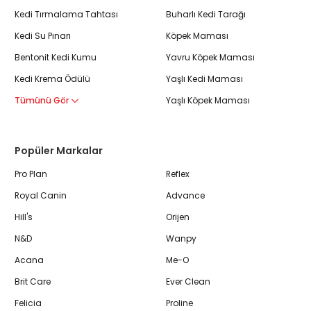
Kedi Tırmalama Tahtası
Buharlı Kedi Tarağı
Kedi Su Pınarı
Köpek Maması
Bentonit Kedi Kumu
Yavru Köpek Maması
Kedi Krema Ödülü
Yaşlı Kedi Maması
Tümünü Gör
Yaşlı Köpek Maması
Popüler Markalar
Pro Plan
Reflex
Royal Canin
Advance
Hill's
Orijen
N&D
Wanpy
Acana
Me-O
Brit Care
Ever Clean
Felicia
Proline