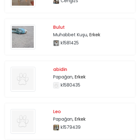
CengizS
Bulut
Muhabbet Kuşu
, Erkek
k1581425
abidin
Papağan
, Erkek
k1580435
Leo
Papağan
, Erkek
k1579439