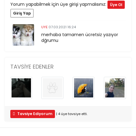
Yorum yapabilmek için üye girişi yapmalısınız:
Üye Ol
Giriş Yap
UYE
07.03.2021 16:24
merhaba tamamen ücretsiz yazıyor
dğrumu
TAVSIYE EDENLER
Tavsiye Ediyorum
|
4
üye
tavsiye etti.