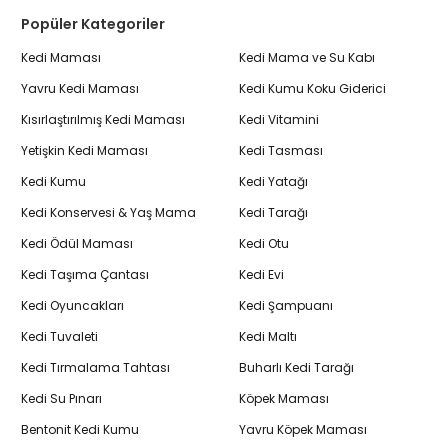
Popüler Kategoriler
Kedi Maması
Kedi Mama ve Su Kabı
Yavru Kedi Maması
Kedi Kumu Koku Giderici
Kısırlaştırılmış Kedi Maması
Kedi Vitamini
Yetişkin Kedi Maması
Kedi Tasması
Kedi Kumu
Kedi Yatağı
Kedi Konservesi & Yaş Mama
Kedi Tarağı
Kedi Ödül Maması
Kedi Otu
Kedi Taşıma Çantası
Kedi Evi
Kedi Oyuncakları
Kedi Şampuanı
Kedi Tuvaleti
Kedi Maltı
Kedi Tırmalama Tahtası
Buharlı Kedi Tarağı
Kedi Su Pınarı
Köpek Maması
Bentonit Kedi Kumu
Yavru Köpek Maması