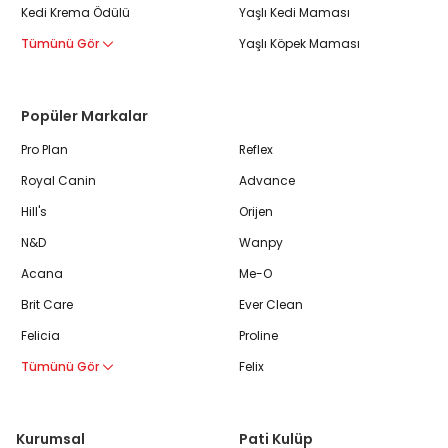
Kedi Krema Ödülü
Yaşlı Kedi Maması
Tümünü Gör
Yaşlı Köpek Maması
Popüler Markalar
Pro Plan
Reflex
Royal Canin
Advance
Hill's
Orijen
N&D
Wanpy
Acana
Me-O
Brit Care
Ever Clean
Felicia
Proline
Tümünü Gör
Felix
Kurumsal
Pati Kulüp