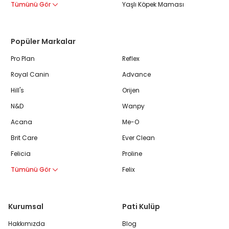
Tümünü Gör
Yaşlı Köpek Maması
Popüler Markalar
Pro Plan
Reflex
Royal Canin
Advance
Hill's
Orijen
N&D
Wanpy
Acana
Me-O
Brit Care
Ever Clean
Felicia
Proline
Tümünü Gör
Felix
Kurumsal
Pati Kulüp
Hakkımızda
Blog