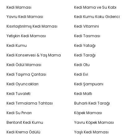
Kedi Maması
Kedi Mama ve Su Kabı
Yavru Kedi Maması
Kedi Kumu Koku Giderici
Kısırlaştırılmış Kedi Maması
Kedi Vitamini
Yetişkin Kedi Maması
Kedi Tasması
Kedi Kumu
Kedi Yatağı
Kedi Konservesi & Yaş Mama
Kedi Tarağı
Kedi Ödül Maması
Kedi Otu
Kedi Taşıma Çantası
Kedi Evi
Kedi Oyuncakları
Kedi Şampuanı
Kedi Tuvaleti
Kedi Maltı
Kedi Tırmalama Tahtası
Buharlı Kedi Tarağı
Kedi Su Pınarı
Köpek Maması
Bentonit Kedi Kumu
Yavru Köpek Maması
Kedi Krema Ödülü
Yaşlı Kedi Maması