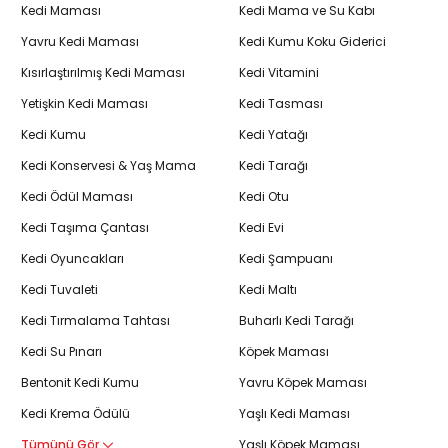
Kedi Maması
Kedi Mama ve Su Kabı
Yavru Kedi Maması
Kedi Kumu Koku Giderici
Kısırlaştırılmış Kedi Maması
Kedi Vitamini
Yetişkin Kedi Maması
Kedi Tasması
Kedi Kumu
Kedi Yatağı
Kedi Konservesi & Yaş Mama
Kedi Tarağı
Kedi Ödül Maması
Kedi Otu
Kedi Taşıma Çantası
Kedi Evi
Kedi Oyuncakları
Kedi Şampuanı
Kedi Tuvaleti
Kedi Maltı
Kedi Tırmalama Tahtası
Buharlı Kedi Tarağı
Kedi Su Pınarı
Köpek Maması
Bentonit Kedi Kumu
Yavru Köpek Maması
Kedi Krema Ödülü
Yaşlı Kedi Maması
Tümünü Gör
Yaşlı Köpek Maması