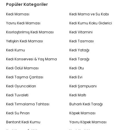
Popüler Kategoriler
Kedi Maması
Kedi Mama ve Su Kabı
Yavru Kedi Maması
Kedi Kumu Koku Giderici
Kısırlaştırılmış Kedi Maması
Kedi Vitamini
Yetişkin Kedi Maması
Kedi Tasması
Kedi Kumu
Kedi Yatağı
Kedi Konservesi & Yaş Mama
Kedi Tarağı
Kedi Ödül Maması
Kedi Otu
Kedi Taşıma Çantası
Kedi Evi
Kedi Oyuncakları
Kedi Şampuanı
Kedi Tuvaleti
Kedi Maltı
Kedi Tırmalama Tahtası
Buharlı Kedi Tarağı
Kedi Su Pınarı
Köpek Maması
Bentonit Kedi Kumu
Yavru Köpek Maması