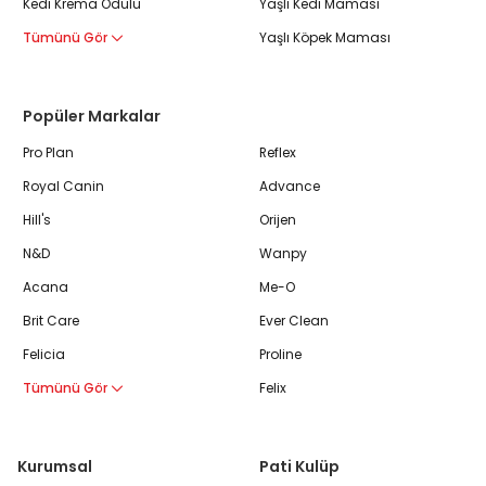
Kedi Krema Ödülü
Yaşlı Kedi Maması
Tümünü Gör
Yaşlı Köpek Maması
Popüler Markalar
Pro Plan
Reflex
Royal Canin
Advance
Hill's
Orijen
N&D
Wanpy
Acana
Me-O
Brit Care
Ever Clean
Felicia
Proline
Tümünü Gör
Felix
Kurumsal
Pati Kulüp